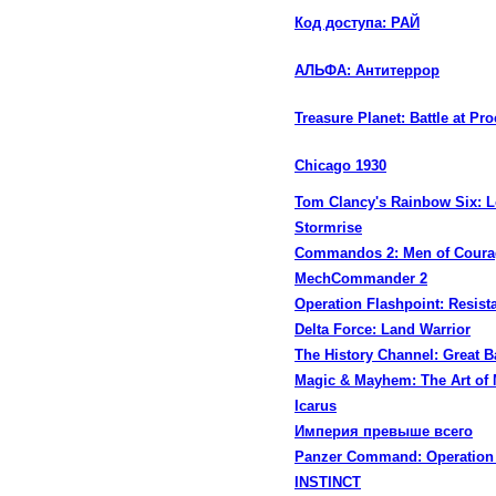
Код доступа: РАЙ
АЛЬФА: Антитеррор
Treasure Planet: Battle at Pr
Chicago 1930
Tom Clancy's Rainbow Six: 
Stormrise
Commandos 2: Men of Coura
MechCommander 2
Operation Flashpoint: Resist
Delta Force: Land Warrior
The History Channel: Great B
Magic & Mayhem: The Art of
Icarus
Империя превыше всего
Panzer Command: Operation 
INSTINCT