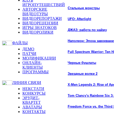
КЛУБ
ИГРОПУТЕШЕСТВИЙ
Стальные монстры
АВТОРСКИЕ
ВИДЕОТУРЫ
ВИДЕОРЕПОРТАЖИ
UFO: Afterlight
ВИДЕОРЕЦЕНЗИИ
ИГРЫ ЗНАТОКОВ
ДЖАЗ: работа по найму
ВИДЕОРОЛИКИ
Наполеон: Эпоха завоевани
ФАЙЛЫ
ДЕМО
Full Spectrum Warrior: Ten
ПАТЧИ
МОДИФИКАЦИИ
ОНЛАЙН-
Черные бушлаты
КЛИЕНТЫ
ПРОГРАММЫ
Звездные волки 2
ЛИНИЯ СВЯЗИ
X-Men Legends 2: Rise of Ap
НЕКСТАТИ
КОНКУРСЫ
Tom Clancy's Rainbow Six 3
ЭРУДИТ-
КВАРТЕТ
Freedom Force vs. the Third
АВАТАРЫ
КОНТАКТЫ