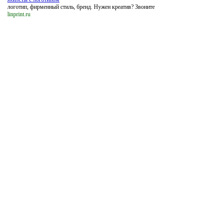
логотип, фирменный стиль, бренд. Нужен креатив? Звоните
linprint.ru