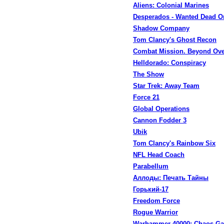
Aliens: Colonial Marines
Desperados - Wanted Dead Or
Shadow Company
Tom Clancy's Ghost Recon
Combat Mission. Beyond Ove
Helldorado: Conspiracy
The Show
Star Trek: Away Team
Force 21
Global Operations
Cannon Fodder 3
Ubik
Tom Clancy's Rainbow Six
NFL Head Coach
Parabellum
Аллоды: Печать Тайны
Горький-17
Freedom Force
Rogue Warrior
Warhammer 40000: Chaos Ga