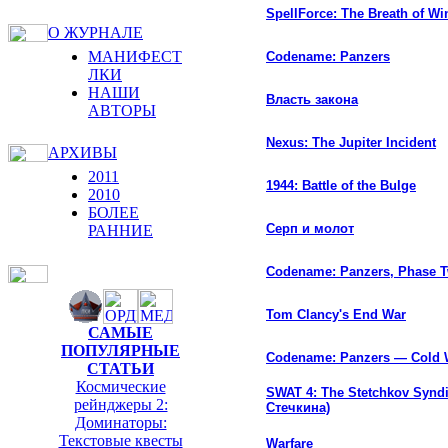
SpellForce: The Breath of Wi
О ЖУРНАЛЕ
МАНИФЕСТ
Codename: Panzers
ЛКИ
НАШИ
Власть закона
АВТОРЫ
Nexus: The Jupiter Incident
АРХИВЫ
2011
1944: Battle of the Bulge
2010
БОЛЕЕ
Серп и молот
РАННИЕ
Codename: Panzers, Phase 
Tom Clancy's End War
САМЫЕ
ПОПУЛЯРНЫЕ
Codename: Panzers — Cold 
СТАТЬИ
Космические
SWAT 4: The Stetchkov Synd
рейнджеры 2:
Стечкина)
Доминаторы:
Текстовые квесты
Warfare