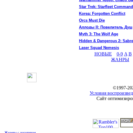
Star Trek: Starfleet Command
Korea: Forgotten Conflict
Orcs Must Die
Аллоды II: Повелитель Душ
Myth 3: The Wolf Age
Hidden & Dangerous 2: Sabr
Laser Squad Nemesis
НОВЫЕ
0-9
A
B
ЖАНРЫ
©1997-20
Условия воспроизвед
Сайт оптимизиров
Жилеты с логотипом