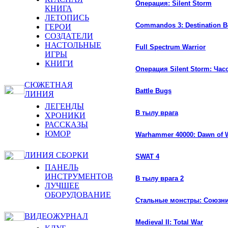
Операция: Silent Storm
КНИГА
ЛЕТОПИСЬ
Commandos 3: Destination B
ГЕРОИ
СОЗДАТЕЛИ
НАСТОЛЬНЫЕ
Full Spectrum Warrior
ИГРЫ
КНИГИ
Операция Silent Storm: Ча
СЮЖЕТНАЯ
Battle Bugs
ЛИНИЯ
ЛЕГЕНДЫ
В тылу врага
ХРОНИКИ
РАССКАЗЫ
ЮМОР
Warhammer 40000: Dawn of 
ЛИНИЯ СБОРКИ
SWAT 4
ПАНЕЛЬ
ИНСТРУМЕНТОВ
В тылу врага 2
ЛУЧШЕЕ
ОБОРУДОВАНИЕ
Стальные монстры: Союзн
ВИДЕОЖУРНАЛ
Medieval II: Total War