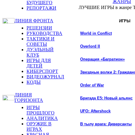
ЖАНРЫ
БУДУЩЕГО
ЛУЧШИЕ ИГРЫ в жанре
РЕПОРТАЖИ
ЛИНИЯ ФРОНТА
ИГРЫ
РЕЦЕНЗИИ
РУКОВОДСТВА
World in Conflict
ТАКТИКИ И
СОВЕТЫ
Overlord II
ДУЭЛЬНЫЙ
КЛУБ
Операция «Багратион»
ИГРЫ ДЛЯ
ДЕТЕЙ
КИБЕРСПОРТ
Звездные волки 2: Граждан
ВИДЕОЖУРНАЛ
КОДЫ
Order of War
ЛИНИЯ
Бригада Е5: Новый альянс
ГОРИЗОНТА
ИГРЫ
UFO: Aftershock
ПРОШЛОГО
АНАЛИТИКА
ОРУЖИЕ В
В тылу врага: Диверсанты
ИГРАХ
КРАСНАЯ