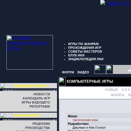
" border="0"
ИГРЫ ПО ЖАНРАМ
ПРОХОЖДЕНИЯ ИГР
СОВЕТЫ МАСТЕРОВ
КЛУБ ИКИ
ЭНЦИКЛОПЕДИЯ ЛКИ
И
ФОРУМ
ВИДЕО
КОМПЬЮТЕРНЫЕ ИГРЫ
ПЕРЕДОВАЯ ЛИНИЯ
НОВЫЕ
0-9
A
НОВОСТИ
ЖАНРЫ
Л
КАЛЕНДАРЬ ИГР
ИГРЫ БУДУЩЕГО
РЕПОРТАЖИ
ЛИНИЯ ФРОНТА
Жанр:
тактическая игра
РЕЦЕНЗИИ
Разработчик:
Джулиан и Ник Голлоп
РУКОВОДСТВА