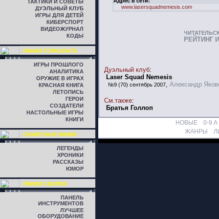
Адрес в сети:
ТАКТИКИ И СОВЕТЫ
www.lasersquadnemesis.com
ДУЭЛЬНЫЙ КЛУБ
ИГРЫ ДЛЯ ДЕТЕЙ
КИБЕРСПОРТ
ВИДЕОЖУРНАЛ
ЧИТАТЕЛЬС
КОДЫ
РЕЙТИНГ 
ЛИНИЯ ГОРИЗОНТА
ИГРЫ ПРОШЛОГО
Дуэльный клуб
:
АНАЛИТИКА
Laser Squad Nemesis
ОРУЖИЕ В ИГРАХ
,
Александр Яков
№9 (70) сентябрь 2007
КРАСНАЯ КНИГА
ЛЕТОПИСЬ
ГЕРОИ
См.также
:
СОЗДАТЕЛИ
Братья Голлоп
НАСТОЛЬНЫЕ ИГРЫ
КНИГИ
НОВЫЕ
0-9
A
ЖАНРЫ
Л
СЮЖЕТНАЯ ЛИНИЯ
ЛЕГЕНДЫ
ХРОНИКИ
РАССКАЗЫ
ЮМОР
ЛИНИЯ СБОРКИ
ПАНЕЛЬ
ИНСТРУМЕНТОВ
ЛУЧШЕЕ
ОБОРУДОВАНИЕ