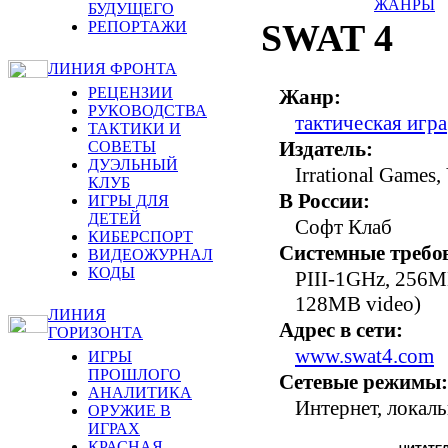
ЖАНРЫ
БУДУЩЕГО
SWAT 4
РЕПОРТАЖИ
ЛИНИЯ ФРОНТА
РЕЦЕНЗИИ
Жанр:
РУКОВОДСТВА
тактическая игра
ТАКТИКИ И
Издатель:
СОВЕТЫ
ДУЭЛЬНЫЙ
Irrational Games,
КЛУБ
В России:
ИГРЫ ДЛЯ
ДЕТЕЙ
Софт Клаб
КИБЕРСПОРТ
Системные требо
ВИДЕОЖУРНАЛ
КОДЫ
PIII-1GHz, 256M
128MB video)
ЛИНИЯ
Адрес в сети:
ГОРИЗОНТА
www.swat4.com
ИГРЫ
ПРОШЛОГО
Сетевые режимы:
АНАЛИТИКА
Интернет, локаль
ОРУЖИЕ В
ИГРАХ
КРАСНАЯ