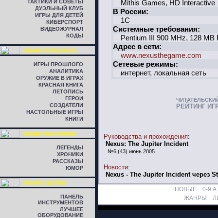
ТАКТИКИ И СОВЕТЫ
Mithis Games, HD Interactive
ДУЭЛЬНЫЙ КЛУБ
В России:
ИГРЫ ДЛЯ ДЕТЕЙ
1C
КИБЕРСПОРТ
Системные требования:
ВИДЕОЖУРНАЛ
КОДЫ
Pentium III 900 MHz, 128 MB
Адрес в сети:
ЛИНИЯ ГОРИЗОНТА
www.nexusthegame.com
Сетевые режимы:
ИГРЫ ПРОШЛОГО
АНАЛИТИКА
интернет, локальная сеть
ОРУЖИЕ В ИГРАХ
КРАСНАЯ КНИГА
ЛЕТОПИСЬ
ГЕРОИ
ЧИТАТЕЛЬСКИ
СОЗДАТЕЛИ
РЕЙТИНГ ИГ
НАСТОЛЬНЫЕ ИГРЫ
КНИГИ
СЮЖЕТНАЯ ЛИНИЯ
Руководства и прохождения
:
Nexus: The Jupiter Incident
ЛЕГЕНДЫ
№6 (43) июнь 2005
ХРОНИКИ
РАССКАЗЫ
Новости
:
ЮМОР
Nexus - The Jupiter Incident через 
ЛИНИЯ СБОРКИ
НОВЫЕ
0-9
A
ПАНЕЛЬ
ЖАНРЫ
Л
ИНСТРУМЕНТОВ
ЛУЧШЕЕ
ОБОРУДОВАНИЕ