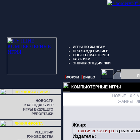
" border="0"
ИГРЫ ПО ЖАНРАМ
ПРОХОЖДЕНИЯ ИГР
СОВЕТЫ МАСТЕРОВ
КЛУБ ИКИ
ЭНЦИКЛОПЕДИЯ ЛКИ
И
ФОРУМ
ВИДЕО
КОМПЬЮТЕРНЫЕ ИГРЫ
ПЕРЕДОВАЯ ЛИНИЯ
НОВЫЕ
0-9
A
НОВОСТИ
ЖАНРЫ
Л
КАЛЕНДАРЬ ИГР
ИГРЫ БУДУЩЕГО
РЕПОРТАЖИ
ЛИНИЯ ФРОНТА
Жанр:
тактическая игра
в реальном
РЕЦЕНЗИИ
Издатель:
РУКОВОДСТВА