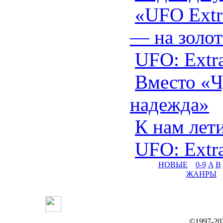
«UFO Extra
— на золот
UFO: Extra
Вместо «Ч
надежда»
К нам лет
UFO: Extra
НОВЫЕ
0-9
A
B
ЖАНРЫ
©1997-20