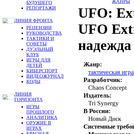
ЖАНРЫ
БУДУЩЕГО
UFO: Ext
РЕПОРТАЖИ
ЛИНИЯ ФРОНТА
UFO Extr
РЕЦЕНЗИИ
РУКОВОДСТВА
ТАКТИКИ И
надежда
СОВЕТЫ
ДУЭЛЬНЫЙ
КЛУБ
ИГРЫ ДЛЯ
Жанр:
ДЕТЕЙ
КИБЕРСПОРТ
тактическая игра
ВИДЕОЖУРНАЛ
Разработчик:
КОДЫ
Chaos Concept
ЛИНИЯ
Издатель:
ГОРИЗОНТА
Tri Synergy
ИГРЫ
В России:
ПРОШЛОГО
АНАЛИТИКА
Новый Диск
ОРУЖИЕ В
Системные требо
ИГРАХ
КРАСНАЯ