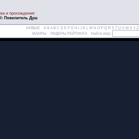
ва и прохождения
:
I: Повелитель Душ
НОВЫЕ
0-9
A
B
C
D
E
F
G
H
I
J
K
L
M
N
O
P
Q
R
S
T
U
V
W
X
Y
Z
ЖАНРЫ
ЛИДЕРЫ РЕЙТИНГА
Найти игру: