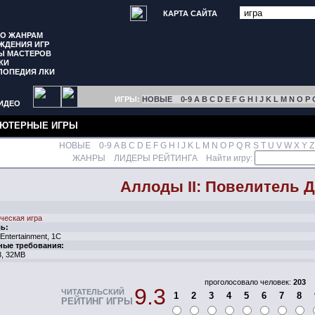
КАРТА САЙТА
ПО ЖАНРАМ
ЖДЕНИЯ ИГР
Ы МАСТЕРОВ
КИ
ЛОПЕДИЯ ЛКИ
ИГРЫ:
НОВЫЕ
0-9
A
B
C
D
E
F
G
H
I
J
K
L
M
N
O
P
ИДЕО
ЮТЕРНЫЕ ИГРЫ
НОВЫЕ
0-9
A
B
C
D
E
F
G
H
I
J
K
L
M
N
O
P
Q
R
S
T
U
V
W
X
Y
Z
ЖАНРЫ
ЛИДЕРЫ РЕЙТИНГА
Найти игру:
Аллоды II: Повелитель 
ческая игра
ь:
 Entertainment, 1С
ные требования:
3, 32MB
проголосовало человек:
203
9.3
ЧИТАТЕЛЬСКИЙ
1
2
3
4
5
6
7
8
РЕЙТИНГ ИГРЫ