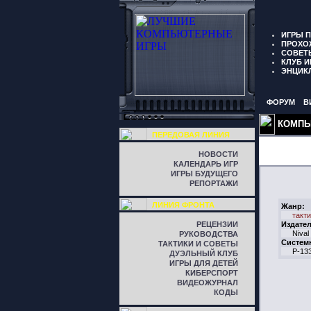
ИГРЫ 
ПРОХО
СОВЕТ
КЛУБ И
ЭНЦИК
ФОРУМ
В
КОМПЬ
ПЕРЕДОВАЯ ЛИНИЯ
НОВОСТИ
КАЛЕНДАРЬ ИГР
ИГРЫ БУДУЩЕГО
РЕПОРТАЖИ
ЛИНИЯ ФРОНТА
Жанр:
такти
РЕЦЕНЗИИ
Издател
Nival
РУКОВОДСТВА
Систем
ТАКТИКИ И СОВЕТЫ
P-13
ДУЭЛЬНЫЙ КЛУБ
ИГРЫ ДЛЯ ДЕТЕЙ
КИБЕРСПОРТ
ВИДЕОЖУРНАЛ
КОДЫ