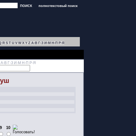
ПОИСК
полнотекстовый поиск
Q
R
S
T
U
V
W
X
Y
Z
А-В
Г-З
И-М
Н-П
Р-Я
А-В
Г-З
И-М
Н-П
Р-Я
Душ
9
10