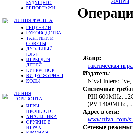
ЖАНРЫ
БУДУЩЕГО
Операция
РЕПОРТАЖИ
ЛИНИЯ ФРОНТА
РЕЦЕНЗИИ
РУКОВОДСТВА
ТАКТИКИ И
СОВЕТЫ
ДУЭЛЬНЫЙ
КЛУБ
Жанр:
ИГРЫ ДЛЯ
тактическая игра
ДЕТЕЙ
КИБЕРСПОРТ
Издатель:
ВИДЕОЖУРНАЛ
Nival Interactive,
КОДЫ
Системные требо
ЛИНИЯ
PIII 600MHz, 12
ГОРИЗОНТА
(PV 1400MHz , 
ИГРЫ
Адрес в сети:
ПРОШЛОГО
АНАЛИТИКА
www.nival.com/si
ОРУЖИЕ В
Сетевые режимы:
ИГРАХ
КРАСНАЯ