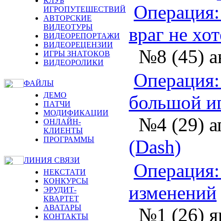
КЛУБ
Операция: 
ИГРОПУТЕШЕСТВИЙ
АВТОРСКИЕ
ВИДЕОТУРЫ
враг не хот
ВИДЕОРЕПОРТАЖИ
ВИДЕОРЕЦЕНЗИИ
№8 (45) а
ИГРЫ ЗНАТОКОВ
ВИДЕОРОЛИКИ
Операция:
ФАЙЛЫ
ДЕМО
большой и
ПАТЧИ
МОДИФИКАЦИИ
№4 (29) а
ОНЛАЙН-
КЛИЕНТЫ
ПРОГРАММЫ
(Dash)
ЛИНИЯ СВЯЗИ
Операция: 
НЕКСТАТИ
КОНКУРСЫ
изменений
ЭРУДИТ-
КВАРТЕТ
АВАТАРЫ
№1 (26) я
КОНТАКТЫ