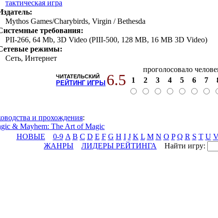
тактическая игра
Издатель:
Mythos Games/Charybirds, Virgin / Bethesda
Системные требования:
PII-266, 64 Mb, 3D Video (PIII-500, 128 MB, 16 MB 3D Video)
Сетевые режимы:
Сеть, Интернет
проголосовало челове
6.5
ЧИТАТЕЛЬСКИЙ
1
2
3
4
5
6
7
РЕЙТИНГ ИГРЫ
ководства и прохождения
:
gic & Mayhem: The Art of Magic
НОВЫЕ
0-9
A
B
C
D
E
F
G
H
I
J
K
L
M
N
O
P
Q
R
S
T
U
ЖАНРЫ
ЛИДЕРЫ РЕЙТИНГА
Найти игру: