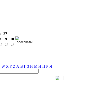
к:
27
8
9
10
V
W
X
Y
Z
А-В
Г-З
И-М
Н-П
Р-Я