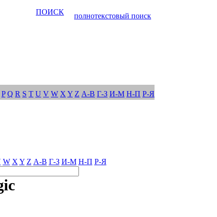
ПОИСК
полнотекстовый поиск
P
Q
R
S
T
U
V
W
X
Y
Z
А-В
Г-З
И-М
Н-П
Р-Я
V
W
X
Y
Z
А-В
Г-З
И-М
Н-П
Р-Я
ic