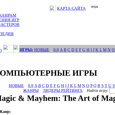
КАРТА САЙТА
ЖАНРАМ
ЕНИЯ ИГР
МАСТЕРОВ
ПЕДИЯ
ИГРЫ:
НОВЫЕ
0-9
A
B
C
D
E
F
G
H
I
J
K
L
M
N
O
О
КОМПЬЮТЕРНЫЕ ИГРЫ
НОВЫЕ
0-9
A
B
C
D
E
F
G
H
I
J
K
L
M
N
O
P
Q
R
S
T
U
ЖАНРЫ
ЛИДЕРЫ РЕЙТИНГА
Найти игру:
agic & Mayhem: The Art of Mag
Жанр: