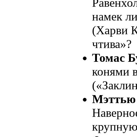
Равенхо
намек ли
(Харви 
чтива»?
Томас Б
конями 
(«Заклин
Мэттью
Наверное
крупную