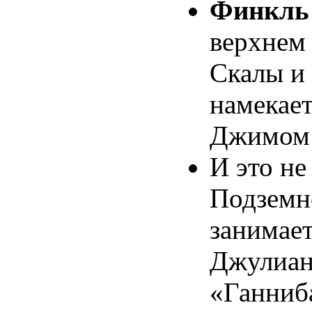
Финкль
верхнем
Скалы и
намекает
Джимом 
И это не
Подземн
занимае
Джулиан
«Ганниб