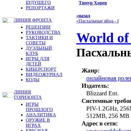
БУДУЩЕГО
Тимур Хорев
РЕПОРТАЖИ
«назад
ЛИНИЯ ФРОНТА
«Пасхальные яйца - I
РЕЦЕНЗИИ
РУКОВОДСТВА
World of
ТАКТИКИ И
СОВЕТЫ
ДУЭЛЬНЫЙ
Пасхальны
КЛУБ
ИГРЫ ДЛЯ
ДЕТЕЙ
КИБЕРСПОРТ
Жанр:
ВИДЕОЖУРНАЛ
онлайновая рол
КОДЫ
Издатель:
ЛИНИЯ
Blizzard Ent.
ГОРИЗОНТА
Системные требо
ИГРЫ
PIV-1.2GHz, 256
ПРОШЛОГО
512MB, 256 MB v
АНАЛИТИКА
ОРУЖИЕ В
Адрес в сети:
ИГРАХ
www.worldofwarc
КРАСНАЯ