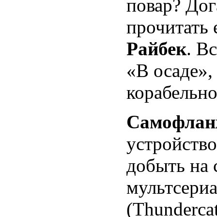
повар? Дог
прочитать 
Райбек
. В
«В осаде»,
корабельно
Самофла
устройств
добыть на 
мультсериа
(Thunderca