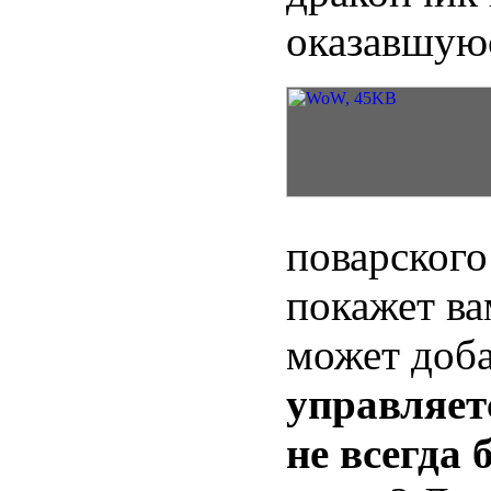
оказавшуюс
поварского
покажет ва
может доба
управляетс
не всегда