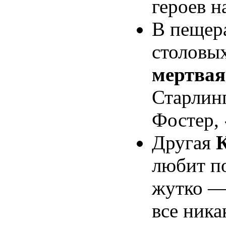
героев н
В пещер
столовых
мертвая
Старлин
Фостер,
Другая
любит по
жутко — 
все ника