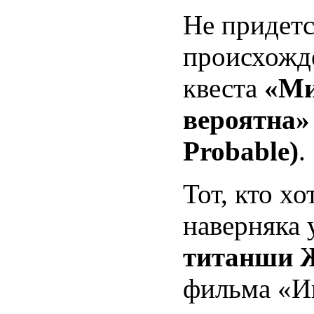
Не придетс
происхожде
квеста
«Ми
вероятна» 
Probable)
.
Тот, кто х
наверняка 
титанши Ж
фильма «И