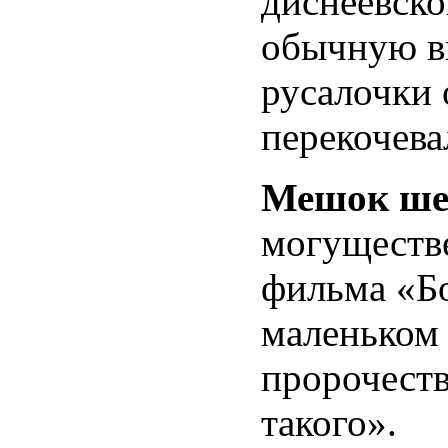
диснеевско
обычную ви
русалочки 
перекочева
Мешок ше
могуществе
фильма «Б
маленьком 
пророчеству
такого».