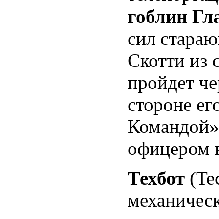
гоблин Гл
сил стара
Скотти из 
пройдет че
стороне ег
Командой»
офицером 
Техбот
(Te
механическ