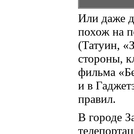
Или даже д
похож на 
(Татуин, «
стороны, кл
фильма «Бе
и в Гаджет
правил.
В городе З
телепортац