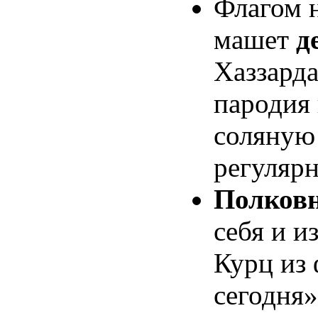
Флагом 
машет
д
Хаззарда
пародия
соляную
регулярн
Полков
себя и и
Курц из
сегодня»