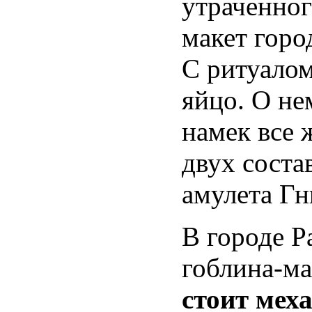
утраченног
макет горо
С ритуалом
яйцо. О не
намек все 
двух соста
амулета Гн
В городе Р
гоблина-ма
стоит мех