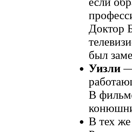
если обр
професси
Доктор 
телевизи
был заме
Уизли
работаю
В фильм
конюшни 
В тех же