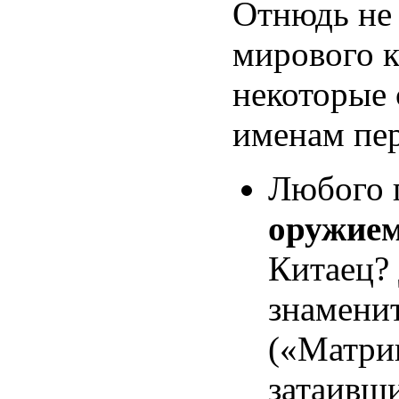
Отнюдь не 
мирового к
некоторые 
именам пе
Любого 
оружием
Китаец? 
знамени
(«Матри
затаивши