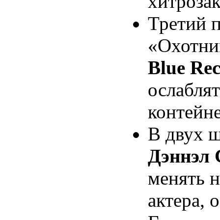
хитроза
Третий 
«Охотни
Blue Rec
ослаблят
контейне
В двух ш
Дэннэл 
менять н
актера,