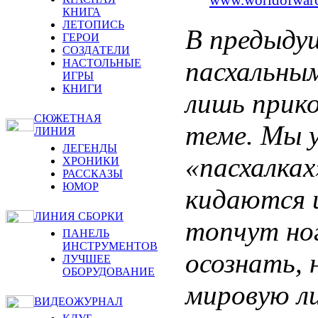
КНИГА
ЛЕТОПИСЬ
В предыду
ГЕРОИ
СОЗДАТЕЛИ
пасхальным
НАСТОЛЬНЫЕ
ИГРЫ
КНИГИ
лишь прико
СЮЖЕТНАЯ
теме. Мы у
ЛИНИЯ
ЛЕГЕНДЫ
«пасхалка
ХРОНИКИ
РАССКАЗЫ
ЮМОР
кидаются 
ЛИНИЯ СБОРКИ
топчут но
ПАНЕЛЬ
ИНСТРУМЕНТОВ
осознать, 
ЛУЧШЕЕ
ОБОРУДОВАНИЕ
мировую л
ВИДЕОЖУРНАЛ