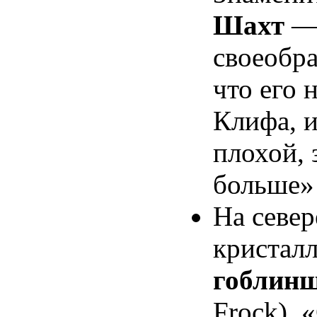
Шахт
— 
своеобра
что его 
Клифа, 
плохой, 
больше»
На север
кристал
гоблинш
Frock). 