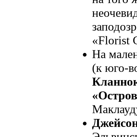
неочевид
заподозр
«Florist
На мален
(к юго-в
Кланнок
«Остро
Маклауду
Джейсон
Эльвинск