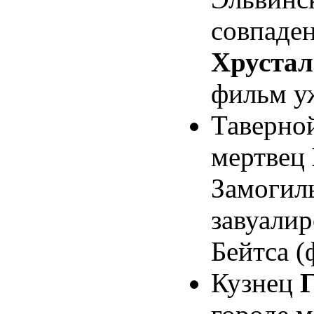
совпаде
Хрустал
фильм у
Таверной
мертвец
Замогил
завуали
Бейтса 
Кузнец