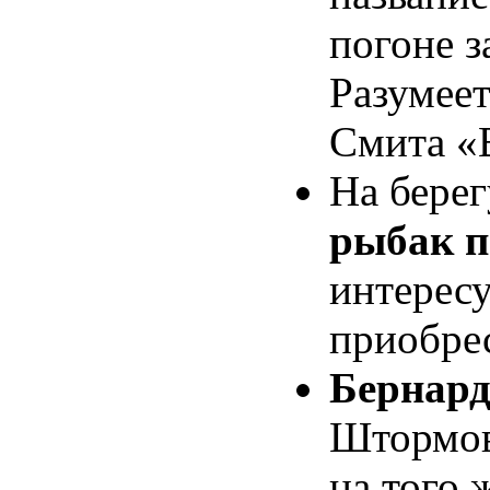
погоне з
Разумеет
Смита «В
На бере
рыбак п
интересу
приобре
Бернард
Штормов
на того 