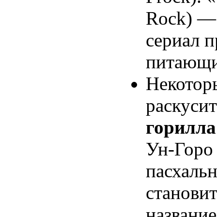
Rock) —
сериал 
питающи
Некотор
раскусит
горилла
Ун-Горо
пасхальн
становит
название