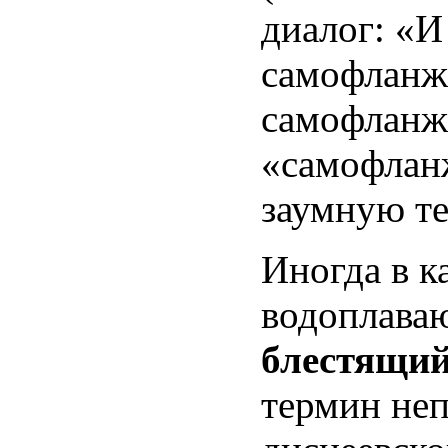
диалог: «И
самофланж!
самофланж?
«самофлан
заумную те
Иногда в к
водоплава
блестящий
термин неп