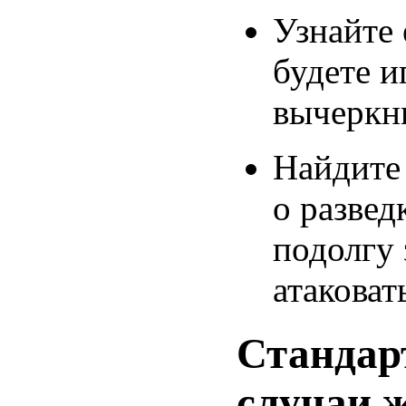
Узнайте 
будете и
вычеркни
Найдите 
о развед
подолгу 
атаковат
Стандар
случаи 