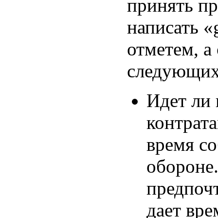
принять пр
написать «
отметем, а
следующих
Идет ли 
контрата
время со
обороне.
предпочт
дает вре