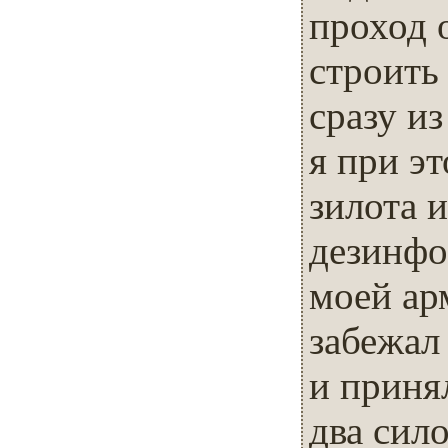
проход 
строить
сразу и
я при э
зилота и
дезинфо
моей ар
забежал
и принял
два сил