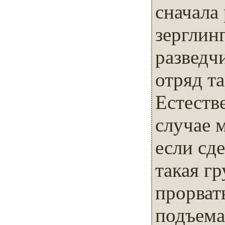
сначала
зерглин
разведчи
отряд та
Естеств
случае 
если сд
такая гр
прорват
подъема