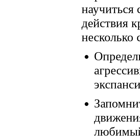
научиться 
действия к
несколько 
Определ
агресси
экспанс
Запомни
движения
любимый