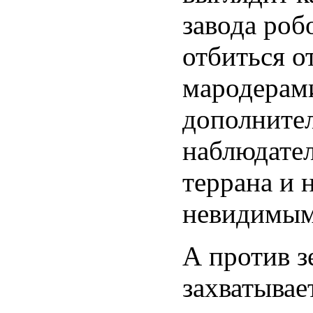
завода роб
отбиться о
мародерами
дополнител
наблюдател
террана и 
невидимым
А против з
захватывае