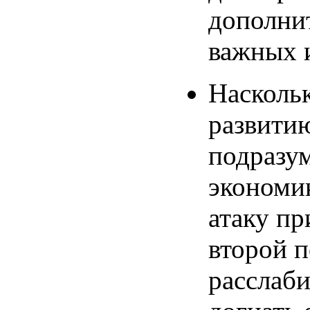
дополни
важных 
Насколь
развитию
подразум
экономик
атаку пр
второй п
расслаби