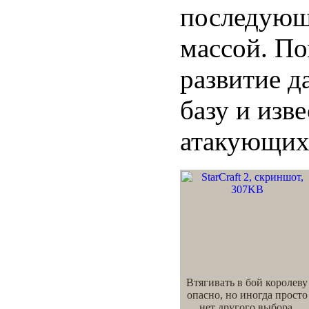
последующ
массой. По
развитие 
базу и изв
атакующих
Втягивать в бой королеву
опасно, но иногда просто
нет другого выбора.