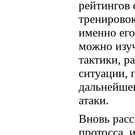
рейтингов 
тренировок
именно ег
можно изуч
тактики, р
ситуации, 
дальнейшег
атаки.
Вновь расс
протосса, 