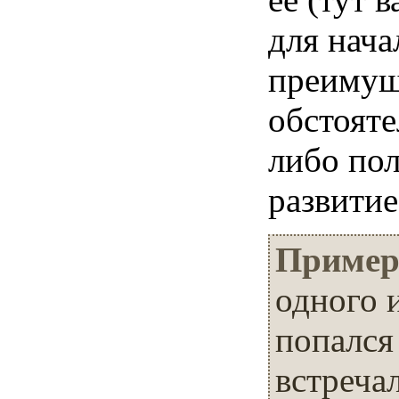
для нача
преимуще
обстояте
либо пол
развитие
Пример
одного 
попался
встреча