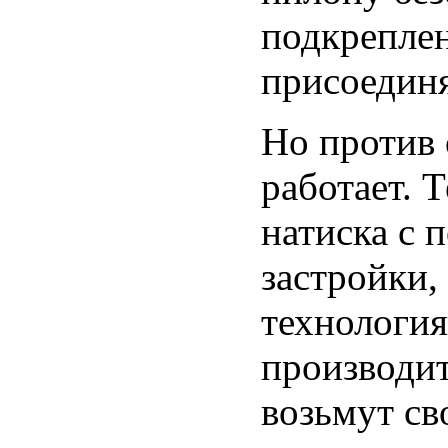
подкреплен
присоединя
Но против 
работает. 
натиска с 
застройки,
технология
производит
возьмут св