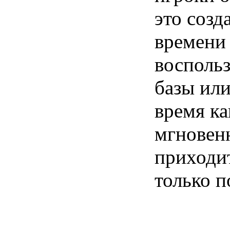
это созд
времени
воспольз
базы или
время к
мгновенн
приходит
только 