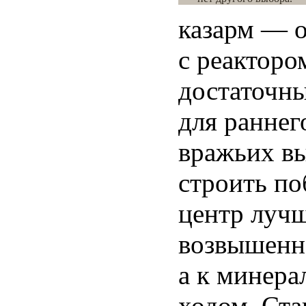
казарм — о
с реакторо
достаточны
для раннег
вражьих вы
строить по
центр лучш
возвышенно
а к минера
ходом. Ста