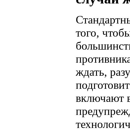
Стандартны
того, чтоб
большинст
противника
ждать, раз
подготовит
включают в
предупрежд
технологич