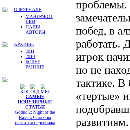
проблемы. 
О ЖУРНАЛЕ
замечатель
МАНИФЕСТ
ЛКИ
побед, в а
НАШИ
АВТОРЫ
работать.
АРХИВЫ
2011
игрок начи
2010
БОЛЕЕ
но не нахо
РАННИЕ
тактике. В
«тертые» и
САМЫЕ
ПОПУЛЯРНЫЕ
подобравш
СТАТЬИ
Gothic 2: Night of the
Raven: Способы
развитиям.
развития персонажа