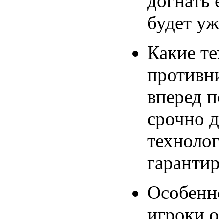
догнать 
будет уж
Какие те
противни
вперед п
срочно д
техноло
гарантир
Особенн
игроки о