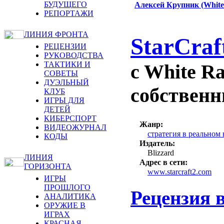
БУДУЩЕГО
Алексей Крупник (White
РЕПОРТАЖИ
ЛИНИЯ ФРОНТА
StarCraft
РЕЦЕНЗИИ
РУКОВОДСТВА
ТАКТИКИ И
c White R
СОВЕТЫ
ДУЭЛЬНЫЙ
собственн
КЛУБ
ИГРЫ ДЛЯ
ДЕТЕЙ
КИБЕРСПОРТ
Жанр:
ВИДЕОЖУРНАЛ
стратегия в реальном
КОДЫ
Издатель:
Blizzard
ЛИНИЯ
Адрес в сети:
ГОРИЗОНТА
www.starcraft2.com
ИГРЫ
ПРОШЛОГО
Рецензия 
АНАЛИТИКА
ОРУЖИЕ В
ИГРАХ
КРАСНАЯ