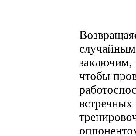
Возвращаяс
случайным
заключим, 
чтобы пров
работоспос
встречных 
тренировоч
оппонентом