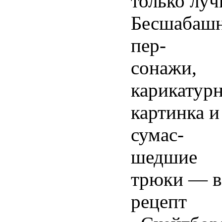
только луч
Бесшабаш
пер-
сонажи,
карикатур
картинка и
сумас-
шедшие
трюки — в
рецепт