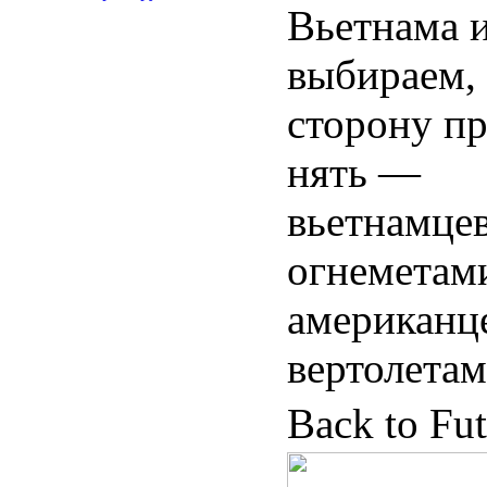
Вьетнама 
выбираем,
сторону пр
нять —
вьетнамцев
огнеметам
американце
вертолетам
Back to Fu