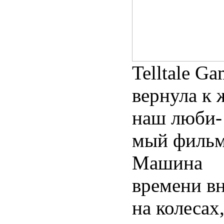
Telltale Ga
вернула к 
наш люби-
мый фильм
Машина
времени в
на колесах,