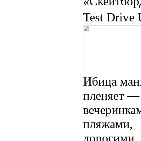
«Скейтбор
Test Drive 
Ибица ман
пленяет —
вечеринка
пляжами,
дорогими