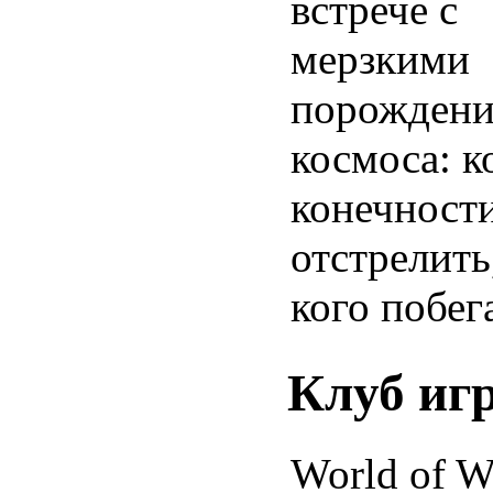
встрече с
мерзкими
порожден
космоса: к
конечност
отстрелить,
кого побег
Клуб иг
World of W