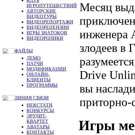
КЛУБ
Месяц выд
ИГРОПУТЕШЕСТВИЙ
АВТОРСКИЕ
ВИДЕОТУРЫ
приключен
ВИДЕОРЕПОРТАЖИ
ВИДЕОРЕЦЕНЗИИ
инженера А
ИГРЫ ЗНАТОКОВ
ВИДЕОРОЛИКИ
злодеев в 
ФАЙЛЫ
разумеется
ДЕМО
ПАТЧИ
МОДИФИКАЦИИ
Drive Unli
ОНЛАЙН-
КЛИЕНТЫ
вы наслад
ПРОГРАММЫ
ЛИНИЯ СВЯЗИ
приторно-
НЕКСТАТИ
КОНКУРСЫ
ЭРУДИТ-
Игры ме
КВАРТЕТ
АВАТАРЫ
КОНТАКТЫ