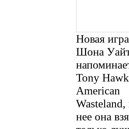
Новая игра
Шона Уай
напоминае
Tony Hawk
American
Wasteland, 
нее она вз