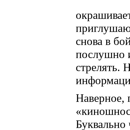
окрашивает
приглушаю
снова в бо
послушно и
стрелять. 
информаци
Наверное, 
«киношност
Буквально 