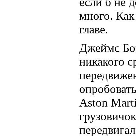
если б не 
много. Как
главе.
Джеймс Бон
никакого с
передвиже
опробовать
Aston Mart
грузовичок
передвигал