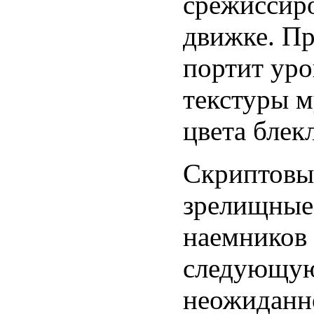
срежиссир
движке. Пр
портит уро
текстуры м
цвета блек
Скриптовых
зрелищные.
наемников 
следующую
неожиданно