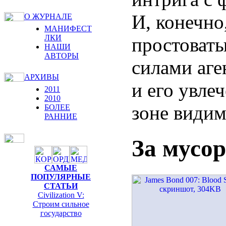
И, конечно
О ЖУРНАЛЕ
МАНИФЕСТ
ЛКИ
простоваты
НАШИ
АВТОРЫ
силами аге
АРХИВЫ
и его увле
2011
2010
зоне видим
БОЛЕЕ
РАННИЕ
За мусо
САМЫЕ
ПОПУЛЯРНЫЕ
СТАТЬИ
Civilization V:
Строим сильное
государство