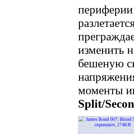
периферии 
разлетаетс
преграждае
изменить н
бешеную ск
напряжения
моменты иг
Split/Secon