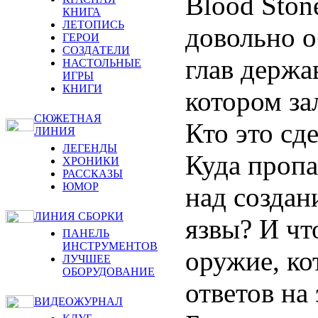
Blood Ston
КНИГА
ЛЕТОПИСЬ
довольно 
ГЕРОИ
СОЗДАТЕЛИ
глав держав
НАСТОЛЬНЫЕ
ИГРЫ
КНИГИ
котором за
СЮЖЕТНАЯ
Кто это сд
ЛИНИЯ
ЛЕГЕНДЫ
Куда пропа
ХРОНИКИ
РАССКАЗЫ
ЮМОР
над создан
ЛИНИЯ СБОРКИ
язвы? И чт
ПАНЕЛЬ
ИНСТРУМЕНТОВ
оружие, ко
ЛУЧШЕЕ
ОБОРУДОВАНИЕ
ответов н
ВИДЕОЖУРНАЛ