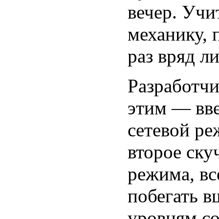
вечер. Учи
механику, 
раз вряд ли
Разработчи
этим — вв
сетевой ре
второе ску
режима, в
побегать в
уровням со