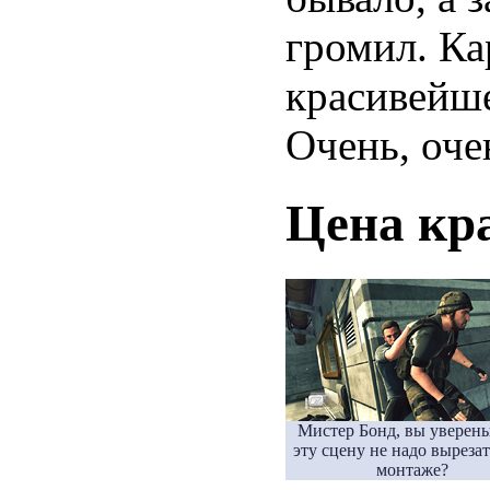
громил. Ка
красивейше
Очень, оче
Цена кр
Мистер Бонд, вы уверены
эту сцену не надо выреза
монтаже?