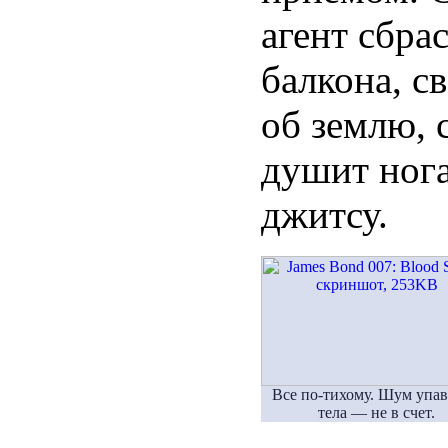
агент сбра
балкона, с
об землю, 
душит нога
джитсу.
Все по-тихому. Шум упа
тела — не в счет.