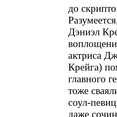
до скрипто
Разумеется
Дэниэл Кре
воплощени
актриса Дж
Крейга) по
главного г
тоже сваяли
соул-певиц
даже сочин