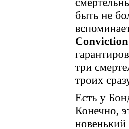
смертельны
быть не бо
вспоминае
Conviction
гарантиров
три смерте
троих сразу
Есть у Бонд
Конечно, э
новенький