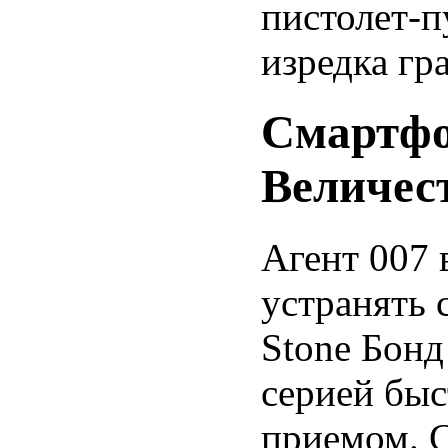
пистолет-п
изредка гр
Смартфо
Величес
Агент 007 
устранять 
Stone Бонд
серией бы
приемом. С