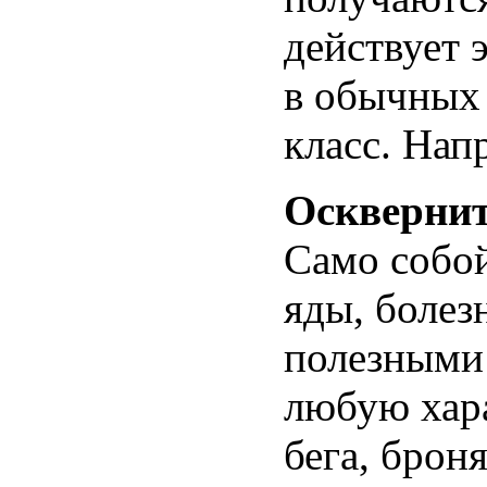
действует 
в обычных 
класс. Нап
Оскверни
Само собой
яды, болез
полезными
любую хара
бега, брон