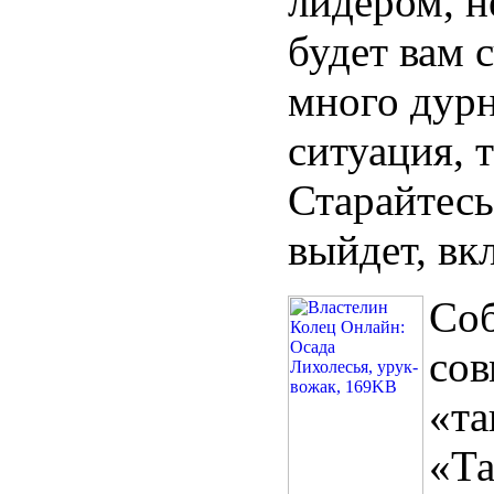
лидером, н
будет вам 
много дурн
ситуация, т
Старайтесь
выйдет, вк
Соб
сов
«та
«Та