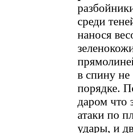
разбойник
среди теней
нанося ве
зеленокожи
прямолиней
в спину не 
порядке. П
даром что 
атаки по п
удары, и д