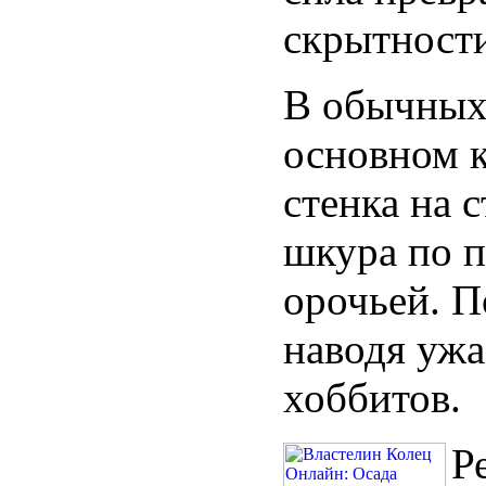
скрытности
В обычных 
основном к
стенка на 
шкура по п
орочьей. П
наводя ужа
хоббитов.
Р