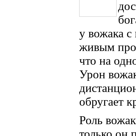
дос
бог
у вожака с
живым прот
что на одн
Урон вожа
дистанцион
обругает к
Роль вожак
только он 