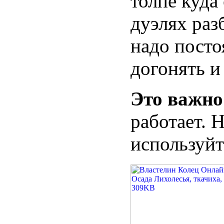
толпе куда
дуэлях раз
надо посто
догонять и 
Это важн
работает. 
используйте