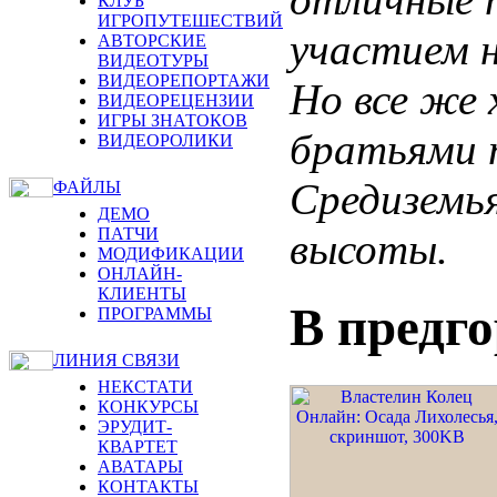
КЛУБ
ИГРОПУТЕШЕСТВИЙ
участием н
АВТОРСКИЕ
ВИДЕОТУРЫ
ВИДЕОРЕПОРТАЖИ
Но все же 
ВИДЕОРЕЦЕНЗИИ
ИГРЫ ЗНАТОКОВ
братьями 
ВИДЕОРОЛИКИ
Средиземь
ФАЙЛЫ
ДЕМО
ПАТЧИ
высоты.
МОДИФИКАЦИИ
ОНЛАЙН-
КЛИЕНТЫ
В предг
ПРОГРАММЫ
ЛИНИЯ СВЯЗИ
НЕКСТАТИ
КОНКУРСЫ
ЭРУДИТ-
КВАРТЕТ
АВАТАРЫ
КОНТАКТЫ