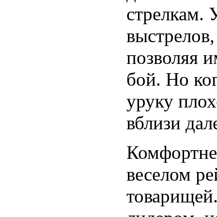
стрелкам. 
выстрелов,
позволяя и
бой. Но ко
уруку плох
вблизи дале
Комфортнее
веселом ре
товарищей.