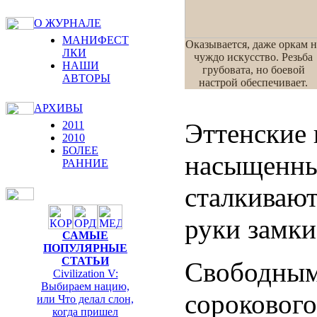
О ЖУРНАЛЕ
МАНИФЕСТ
Оказывается, даже оркам н
ЛКИ
чуждо искусство. Резьба
НАШИ
грубовата, но боевой
АВТОРЫ
настрой обеспечивает.
АРХИВЫ
Эттенские 
2011
2010
БОЛЕЕ
насыщенны
РАННИЕ
сталкивают
руки замки
САМЫЕ
ПОПУЛЯРНЫЕ
СТАТЬИ
Свободным
Civilization V:
Выбираем нацию,
сорокового
или Что делал слон,
когда пришел