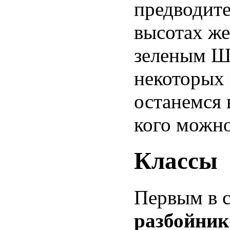
предводите
высотах же
зеленым Ши
некоторых 
останемся 
кого можно
Классы
Первым в 
разбойник