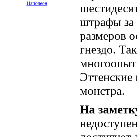
Наполеон
шестидесят
штрафы за 
размеров о
гнездо. Так
многоопытн
Эттенские 
монстра.
На заметк
недоступен
достигнет 