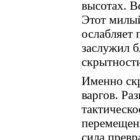
высотах. В
Этот милый
ослабляет 
заслужил б
скрытност
Именно скр
варгов. Раз
тактическо
перемещени
сила превр