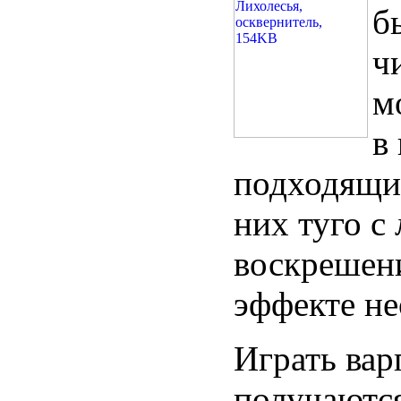
б
ч
м
в
подходящий
них туго с
воскрешени
эффекте н
Играть вар
получаются