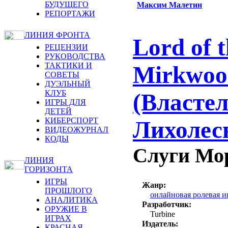
БУДУЩЕГО
Максим Малетин
РЕПОРТАЖИ
ЛИНИЯ ФРОНТА
Lord of t
РЕЦЕНЗИИ
РУКОВОДСТВА
ТАКТИКИ И
Mirkwoo
СОВЕТЫ
ДУЭЛЬНЫЙ
КЛУБ
(Власте
ИГРЫ ДЛЯ
ДЕТЕЙ
КИБЕРСПОРТ
Лихолес
ВИДЕОЖУРНАЛ
КОДЫ
Слуги Мо
ЛИНИЯ
ГОРИЗОНТА
ИГРЫ
Жанр:
ПРОШЛОГО
онлайновая ролевая
АНАЛИТИКА
Разработчик:
ОРУЖИЕ В
Turbine
ИГРАХ
Издатель:
КРАСНАЯ