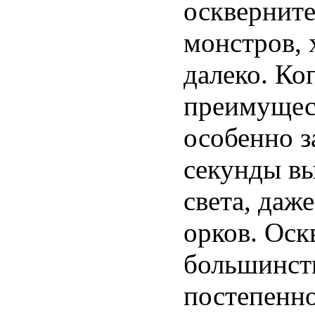
осквернит
монстров, 
далеко. Ко
преимущес
особенно з
секунды вы
света, даж
орков. Оск
большинств
постепенно