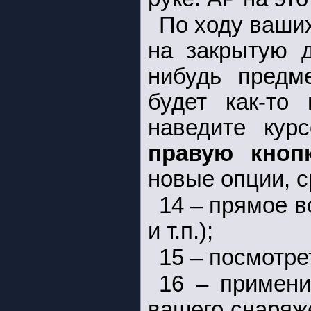
По ходу ваши
на закрытую д
нибудь предм
будет как-то 
наведите кур
правую кноп
новые опции, с
14 – прямое в
и т.п.);
15 – посмотре
16 – примени
вашего снаряж