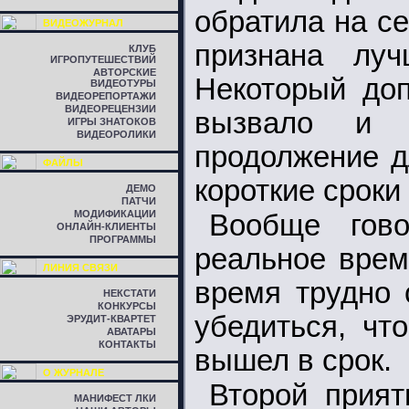
обратила на с
ВИДЕОЖУРНАЛ
признана луч
КЛУБ
ИГРОПУТЕШЕСТВИЙ
АВТОРСКИЕ
Некоторый доп
ВИДЕОТУРЫ
ВИДЕОРЕПОРТАЖИ
ВИДЕОРЕЦЕНЗИИ
вызвало и з
ИГРЫ ЗНАТОКОВ
ВИДЕОРОЛИКИ
продолжение дл
ФАЙЛЫ
короткие сроки 
ДЕМО
ПАТЧИ
МОДИФИКАЦИИ
Вообще гово
ОНЛАЙН-КЛИЕНТЫ
ПРОГРАММЫ
реальное врем
ЛИНИЯ СВЯЗИ
время трудно 
НЕКСТАТИ
КОНКУРСЫ
убедиться, чт
ЭРУДИТ-КВАРТЕТ
АВАТАРЫ
КОНТАКТЫ
вышел в срок.
О ЖУРНАЛЕ
Второй прия
МАНИФЕСТ ЛКИ