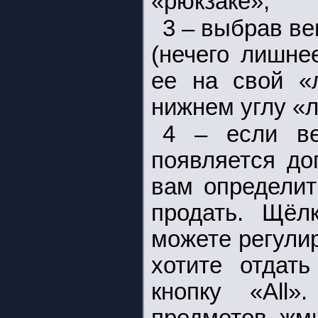
«рюкзаке»;
3 – выбрав ве
(нечего лишне
ее на свой «
нижнем углу «л
4 – если ве
появляется до
вам определит
продать. Щёл
можете регули
хотите отдат
кнопку «All»