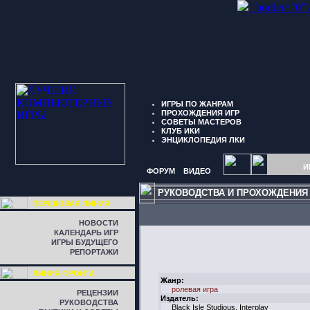
" border="0"
ИГРЫ ПО ЖАНРАМ
ПРОХОЖДЕНИЯ ИГР
СОВЕТЫ МАСТЕРОВ
КЛУБ ИКИ
ЭНЦИКЛОПЕДИЯ ЛКИ
И
ФОРУМ
ВИДЕО
РУКОВОДСТВА И ПРОХОЖДЕНИЯ
ПЕРЕДОВАЯ ЛИНИЯ
НОВОСТИ
КАЛЕНДАРЬ ИГР
ИГРЫ БУДУЩЕГО
РЕПОРТАЖИ
ЛИНИЯ ФРОНТА
Жанр:
ролевая игра
РЕЦЕНЗИИ
Издатель:
РУКОВОДСТВА
Black Isle Studious, Interplay