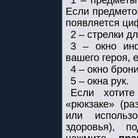
1 – предметы
Если предмето
появляется ци
2 – стрелки д
3 – окно ин
вашего героя, 
4 – окно брони
5 – окна рук.
Если хотите
«рюкзаке» (ра
или использ
здоровья), п