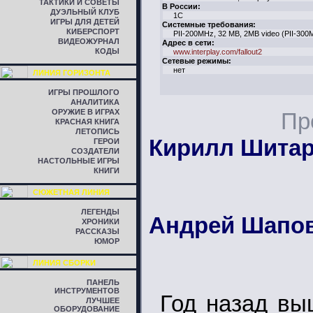
ТАКТИКИ И СОВЕТЫ
В России:
ДУЭЛЬНЫЙ КЛУБ
1C
ИГРЫ ДЛЯ ДЕТЕЙ
Системные требования:
КИБЕРСПОРТ
PII-200MHz, 32 MB, 2MB video (PII-300
ВИДЕОЖУРНАЛ
Адрес в сети:
КОДЫ
www.interplay.com/fallout2
Сетевые режимы:
нет
ЛИНИЯ ГОРИЗОНТА
ИГРЫ ПРОШЛОГО
АНАЛИТИКА
ОРУЖИЕ В ИГРАХ
Пр
КРАСНАЯ КНИГА
ЛЕТОПИСЬ
Кирилл Шита
ГЕРОИ
СОЗДАТЕЛИ
НАСТОЛЬНЫЕ ИГРЫ
КНИГИ
СЮЖЕТНАЯ ЛИНИЯ
ЛЕГЕНДЫ
Андрей Шапо
ХРОНИКИ
РАССКАЗЫ
ЮМОР
ЛИНИЯ СБОРКИ
ПАНЕЛЬ
ИНСТРУМЕНТОВ
Год назад вы
ЛУЧШЕЕ
ОБОРУДОВАНИЕ