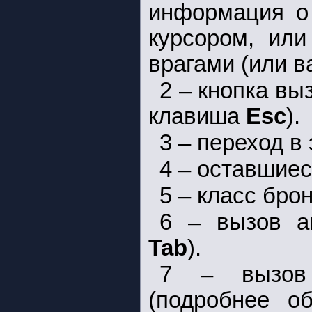
информация о 
курсором, или
врагами (или в
2 – кнопка вы
клавиша
Esc
).
3 – переход в
4 – оставшиес
5 – класс брон
6 – вызов а
Tab
).
7 – вызов 
(подробнее о