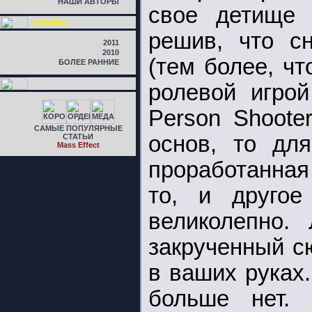
НАШИ АВТОРЫ
свое детище 
АРХИВЫ
решив, что сн
2011
2010
(тем более, ч
БОЛЕЕ РАННИЕ
ролевой игрой
Person Shoote
САМЫЕ ПОПУЛЯРНЫЕ
основ, то дл
СТАТЬИ
Mass Effect
проработанная
то, и другое
великолепно.
закрученный с
в ваших руках
больше нет.