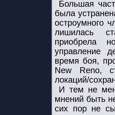
Большая част
была устранена
остроумного ч
лишилась ст
приобрела н
управление д
время боя, пр
New Reno, ст
локаций/сохран
И тем не мен
мнений быть н
сих пор не сы