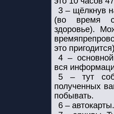
это 10 часов 4
3 – щёлкнув н
(во время с
здоровье). Мо
времяпрепрово
это пригодится)
4 – основной
вся информаци
5 – тут соб
полученных ва
побывать.
6 – автокарты.