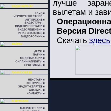
лучше заран
ВИДЕОЖУРНАЛ
вылетам и зав
КЛУБ
ИГРОПУТЕШЕСТВИЙ
Операционна
АВТОРСКИЕ
ВИДЕОТУРЫ
ВИДЕОРЕПОРТАЖИ
Версия Direc
ВИДЕОРЕЦЕНЗИИ
ИГРЫ ЗНАТОКОВ
ВИДЕОРОЛИКИ
Скачать
здесь
ФАЙЛЫ
ДЕМО
ПАТЧИ
МОДИФИКАЦИИ
ОНЛАЙН-КЛИЕНТЫ
ПРОГРАММЫ
ЛИНИЯ СВЯЗИ
НЕКСТАТИ
КОНКУРСЫ
ЭРУДИТ-КВАРТЕТ
АВАТАРЫ
КОНТАКТЫ
О ЖУРНАЛЕ
МАНИФЕСТ ЛКИ