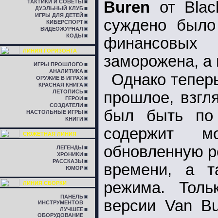
ТАКТИКИ И СОВЕТЫ
Buren
от Black
ДУЭЛЬНЫЙ КЛУБ
ИГРЫ ДЛЯ ДЕТЕЙ
суждено было
КИБЕРСПОРТ
ВИДЕОЖУРНАЛ
КОДЫ
финансовых 
ЛИНИЯ ГОРИЗОНТА
заморожена, а 
ИГРЫ ПРОШЛОГО
АНАЛИТИКА
Однако тепер
ОРУЖИЕ В ИГРАХ
КРАСНАЯ КНИГА
ЛЕТОПИСЬ
прошлое, взгля
ГЕРОИ
СОЗДАТЕЛИ
был быть по 
НАСТОЛЬНЫЕ ИГРЫ
КНИГИ
содержит м
СЮЖЕТНАЯ ЛИНИЯ
обновленную р
ЛЕГЕНДЫ
ХРОНИКИ
РАССКАЗЫ
времени, а т
ЮМОР
режима. Толь
ЛИНИЯ СБОРКИ
ПАНЕЛЬ
версии Van Bu
ИНСТРУМЕНТОВ
ЛУЧШЕЕ
ОБОРУДОВАНИЕ