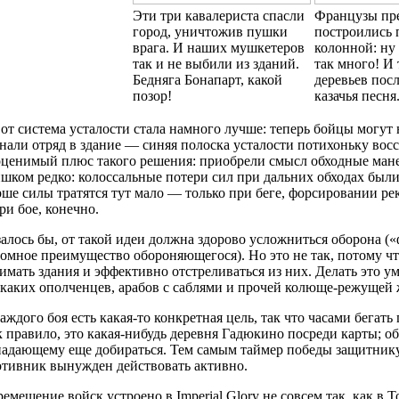
Эти три кавалериста спасли
Французы пр
город, уничтожив пушки
построились 
врага. И наших мушкетеров
колонной: ну 
так и не выбили из зданий.
так много! И 
Бедняга Бонапарт, какой
деревьев пос
позор!
казачья песня.
от система усталости стала намного лучше: теперь бойцы могут н
нали отряд в здание — синяя полоска усталости потихоньку вос
ценимый плюс такого решения: приобрели смысл обходные манев
шком редко: колоссальные потери сил при дальних обходах был
ше силы тратятся тут мало — только при беге, форсировании рек
ри бое, конечно.
алось бы, от такой идеи должна здорово усложниться оборона (
омное преимущество обороняющегося). Но это не так, потому что
имать здания и эффективно отстреливаться из них. Делать это уме
каких ополченцев, арабов с саблями и прочей колюще-режущей 
аждого боя есть какая-то конкретная цель, так что часами бегать 
 правило, это какая-нибудь деревня Гадюкино посреди карты; о
адающему еще добираться. Тем самым таймер победы защитнику 
отивник вынужден действовать активно.
емещение войск устроено в Imperial Glory не совсем так, как в To