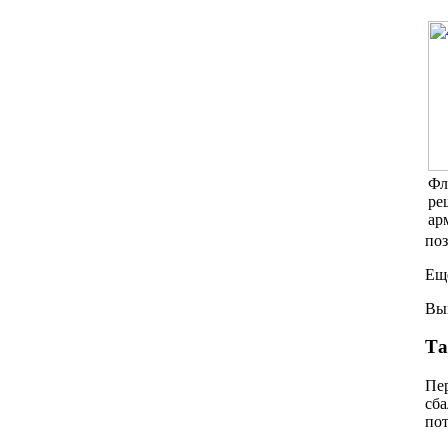
Фл
ре
ар
поз
Еще
Выв
Та
Пер
сба
пот