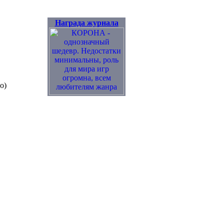
Награда журнала
o)