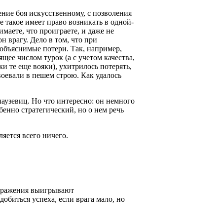
ние боя искусственному, с позволения
е такое имеет право возникать в одной-
маете, что проиграете, и даже не
н врагу. Дело в том, что при
ообъяснимые потери. Так, например,
щее числом турок (а с учетом качества,
и те еще вояки), ухитрилось потерять,
воевали в пешем строю. Как удалось
лаузевиц. Но что интересно: он немного
бенно стратегический, но о нем речь
яется всего ничего.
 сражения выигрывают
обиться успеха, если врага мало, но