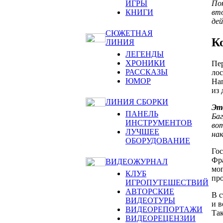
Пок
ИГРЫ
вто
КНИГИ
дей
СЮЖЕТНАЯ
К
ЛИНИЯ
ЛЕГЕНДЫ
ХРОНИКИ
Пер
РАССКАЗЫ
лос
ЮМОР
Нап
из 
ЛИНИЯ СБОРКИ
Эт
ПАНЕЛЬ
Баг
ИНСТРУМЕНТОВ
вот
ЛУЧШЕЕ
нак
ОБОРУДОВАНИЕ
Гос
Фра
ВИДЕОЖУРНАЛ
мог
КЛУБ
пр
ИГРОПУТЕШЕСТВИЙ
АВТОРСКИЕ
В с
ВИДЕОТУРЫ
и в
ВИДЕОРЕПОРТАЖИ
Так
ВИДЕОРЕЦЕНЗИИ