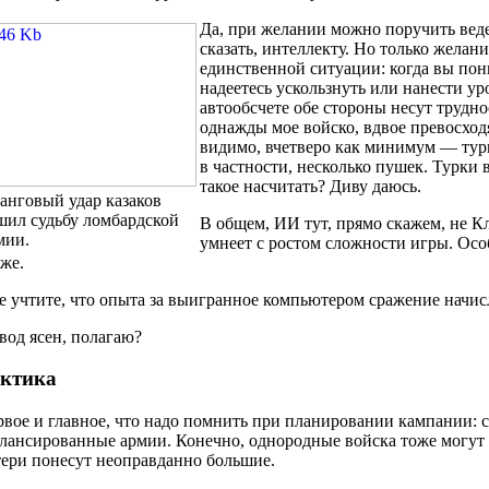
Да, при желании можно поручить веде
сказать, интеллекту. Но только желани
единственной ситуации: когда вы пони
надеетесь ускользнуть или нанести уро
автообсчете обе стороны несут трудн
однажды мое войско, вдвое превосходя
видимо, вчетверо как минимум — турк
в частности, несколько пушек. Турки 
такое насчитать? Диву даюсь.
анговый удар казаков
шил судьбу ломбардской
В общем, ИИ тут, прямо скажем, не К
мии.
умнеет с ростом сложности игры. Осо
же.
 учтите, что опыта за выигранное компьютером сражение начисл
од ясен, полагаю?
ктика
вое и главное, что надо помнить при планировании кампании:
лансированные армии. Конечно, однородные войска тоже могут д
ери понесут неоправданно большие.