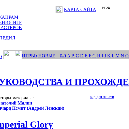
КАРТА САЙТА
ЖАНРАМ
ЕНИЯ ИГР
МАСТЕРОВ
ПЕДИЯ
ИГРЫ:
НОВЫЕ
0-9
A
B
C
D
E
F
G
H
I
J
K
L
M
N
O
О
УКОВОДСТВА И ПРОХОЖД
вид для печати
вторы материала:
натолий Малин
ичард Псмит (Андрей Ленский)
mperial Glory