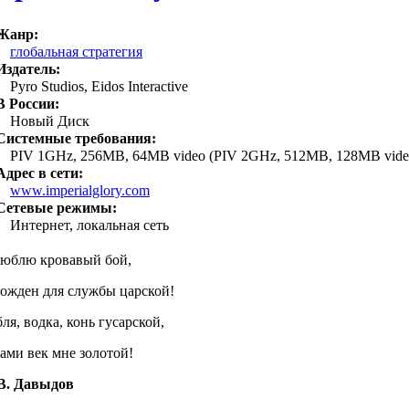
Жанр:
глобальная стратегия
Издатель:
Pyro Studios, Eidos Interactive
В России:
Новый Диск
Системные требования:
PIV 1GHz, 256МB, 64MB video (PIV 2GHz, 512MB, 128MB vide
Адрес в сети:
www.imperialglory.com
Сетевые режимы:
Интернет, локальная сеть
люблю кровавый бой,
ожден для службы царской!
ля, водка, конь гусарской,
ами век мне золотой!
 В. Давыдов