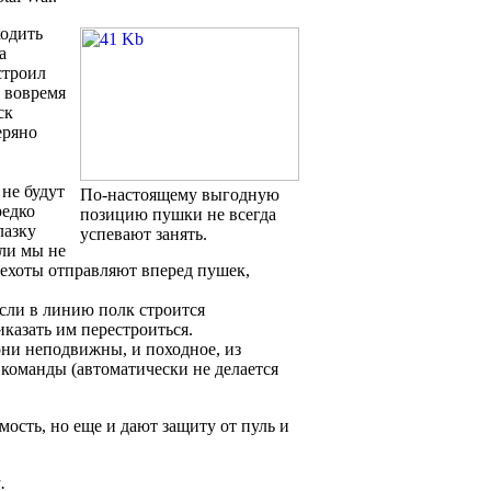
ходить
а
строил
 вовремя
ск
еряно
 не будут
По-настоящему выгодную
редко
позицию пушки не всегда
лазку
успевают занять.
сли мы не
 пехоты отправляют вперед пушек,
если в линию полк строится
иказать им перестроиться.
 они неподвижны, и походное, из
 команды (автоматически не делается
ость, но еще и дают защиту от пуль и
.