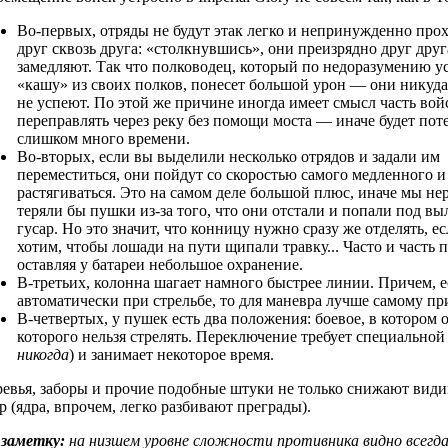
Во-первых, отряды не будут этак легко и непринужденно про
друг сквозь друга: «столкнувшись», они преизрядно друг друг
замедляют. Так что полководец, который по недоразумению у
«кашу» из своих полков, понесет большой урон — они никуда
не успеют. По этой же причине иногда имеет смысл часть вой
переправлять через реку без помощи моста — иначе будет пот
слишком много времени.
Во-вторых, если вы выделили несколько отрядов и задали им
переместиться, они пойдут со скоростью самого медленного и
растягиваться. Это на самом деле большой плюс, иначе мы не
теряли бы пушки из-за того, что они отстали и попали под вы
гусар. Но это значит, что конницу нужно сразу же отделять, е
хотим, чтобы лошади на пути щипали травку... Часто и часть
оставляя у батареи небольшое охранение.
В-третьих, колонна шагает намного быстрее линии. Причем, 
автоматически при стрельбе, то для маневра лучше самому пр
В-четвертых, у пушек есть два положения: боевое, в котором
которого нельзя стрелять. Переключение требует специальной
никогда
) и занимает некоторое время.
евья, заборы и прочие подобные штуки не только снижают видим
р (ядра, впрочем, легко разбивают преграды).
 заметку:
на низшем уровне сложности противника видно всегда