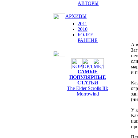
АВТОРЫ
АРХИВЫ
2011
2010
БОЛЕЕ
РАННИЕ
А в
Заг
нео
сли
мар
САМЫЕ
и п
ПОПУЛЯРНЫЕ
Каз
СТАТЬИ
огр
The Elder Scrolls III:
зан
Morrowind
(ни
У к
Как
нап
пр
Пер