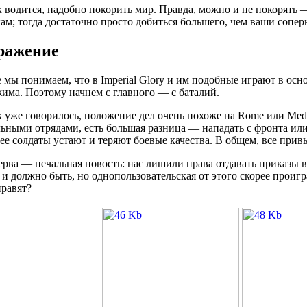
 водится, надобно покорить мир. Правда, можно и не покорять 
ам; тогда достаточно просто добиться большего, чем ваши сопер
ражение
 мы понимаем, что в Imperial Glory и им подобные играют в осн
има. Поэтому начнем с главного — с баталий.
 уже говорилось, положение дел очень похоже на Rome или Medi
ьными отрядами, есть большая разница — нападать с фронта или с
ее солдаты устают и теряют боевые качества. В общем, все привы
рва — печальная новость: нас лишили права отдавать приказы в
 и должно быть, но однопользовательская от этого скорее проиг
равят?