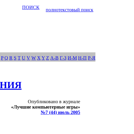
ПОИСК
полнотекстовый поиск
P
Q
R
S
T
U
V
W
X
Y
Z
А-В
Г-З
И-М
Н-П
Р-Я
ЕНИЯ
Опубликовано в журнале
«Лучшие компьютерные игры»
№7 (44) июль 2005