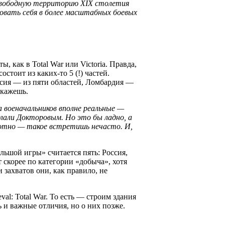
на свободную территорию XIX cтолетия
бовать себя в более масштабных боевых
 как в Total War или Victoria. Правда,
стоит из каких-то 5 (!) частей.
ссия — из пяти областей, Ломбардия —
скажешь.
 военачальников вполне реальные —
елали Докторовым. Но это бы ладно, а
амотно — такое встретишь нечасто. И,
льшой игры» считается пять: Россия,
скорее по категории «добыча», хотя
захватов они, как правило, не
al: Total War. То есть — строим здания
 и важные отличия, но о них позже.