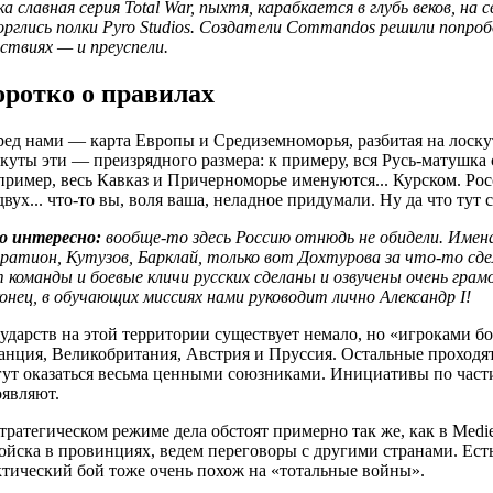
а славная серия Total War, пыхтя, карабкается в глубь веков, 
рглись полки Pyro Studios. Создатели Commandos решили попро
ствиях — и преуспели.
оротко о правилах
ед нами — карта Европы и Средиземноморья, разбитая на лоскуты,
куты эти — преизрядного размера: к примеру, вся Русь-матушка со
ример, весь Кавказ и Причерноморье именуются... Курском. Ро
двух... что-то вы, воля ваша, неладное придумали. Ну да что тут 
о интересно:
вообще-то здесь Россию отнюдь не обидели. Имена
ратион, Кутузов, Барклай, только вот Дохтурова за что-то сд
 команды и боевые кличи русских сделаны и озвучены очень гр
онец, в обучающих миссиях нами руководит лично Александр I!
ударств на этой территории существует немало, но «игроками бо
нция, Великобритания, Австрия и Пруссия. Остальные проходят 
ут оказаться весьма ценными союзниками. Инициативы по части 
оявляют.
тратегическом режиме дела обстоят примерно так же, как в Mediev
ойска в провинциях, ведем переговоры с другими странами. Есть
тический бой тоже очень похож на «тотальные войны».