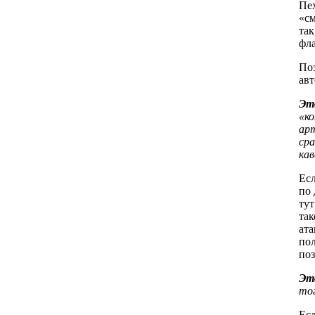
Пех
«см
так
фла
Поэ
авт
Эт
«ко
арт
сра
кав
Есл
по 
тут
так
ата
пол
по
Эт
то
Есл