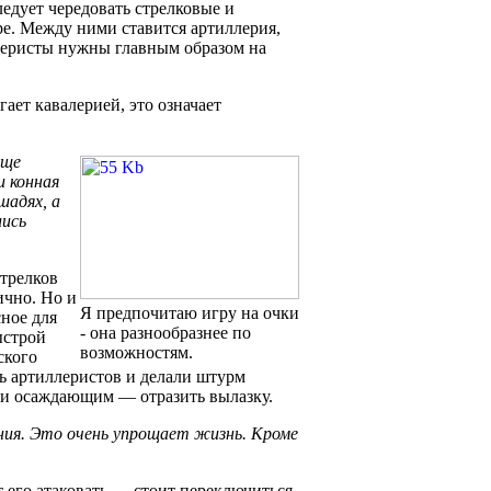
едует чередовать стрелковые и
е. Между ними ставится артиллерия,
валеристы нужны главным образом на
гает кавалерией, это означает
еще
и конная
шадях, а
лись
трелков
ично. Но и
Я предпочитаю игру на очки
сное для
- она разнообразнее по
ыстрой
возможностям.
ского
ть артиллеристов и делали штурм
 и осаждающим — отразить вылазку.
ния. Это очень упрощает жизнь. Кроме
т его атаковать — стоит переключиться