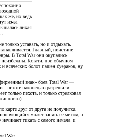
еспокойно
походной
как же, их ведь
тут из-за
лышалась лихая
..
е только уставать, но и отдыхать.
станавливается. Главный, поистине
ры. В Total War они окупались
и неизбежны. Кстати, при обычном
 и всяческих болот-пашен-буераков, ну
«фирменный знак» боев Total War —
... пехоте наконец-то разрешили
ет только пехота, и только стрелковая
живности).
по карте друг от друга не получится.
бороняющийся может занять ее мигом, а
начинает тикать с самого начала, и
tal War.