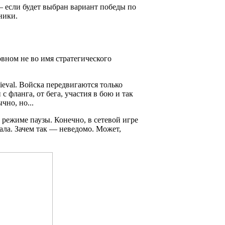
— если будет выбран вариант победы по
ники.
овном не во имя стратегического
eval. Войска передвигаются только
 фланга, от бега, участия в бою и так
чно, но...
 режиме паузы. Конечно, в сетевой игре
рала. Зачем так — неведомо. Может,