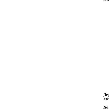
Дер
яде
На