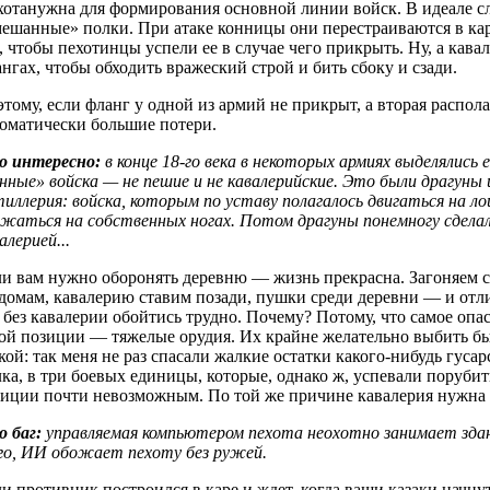
отанужна для формирования основной линии войск. В идеале сл
ешанные» полки. При атаке конницы они перестраиваются в кар
, чтобы пехотинцы успели ее в случае чего прикрыть. Ну, а ка
нгах, чтобы обходить вражеский строй и бить сбоку и сзади.
тому, если фланг у одной из армий не прикрыт, а вторая распола
оматически большие потери.
о интересно:
в конце 18-го века в некоторых армиях выделялись 
нные» войска — не пешие и не кавалерийские. Это были драгуны 
иллерия: войска, которым по уставу полагалось двигаться на ло
жаться на собственных ногах. Потом драгуны понемногу сдела
алерией...
и вам нужно оборонять деревню — жизнь прекрасна. Загоняем с
домам, кавалерию ставим позади, пушки среди деревни — и отл
 без кавалерии обойтись трудно. Почему? Потому, что самое опа
ой позиции — тяжелые орудия. Их крайне желательно выбить б
кой: так меня не раз спасали жалкие остатки какого-нибудь гусар
ка, в три боевых единицы, которые, однако ж, успевали поруби
зиции почти невозможным. По той же причине кавалерия нужна
о баг:
управляемая компьютером пехота неохотно занимает зда
го, ИИ обожает пехоту без ружей.
и противник построился в каре и ждет, когда ваши казаки начну