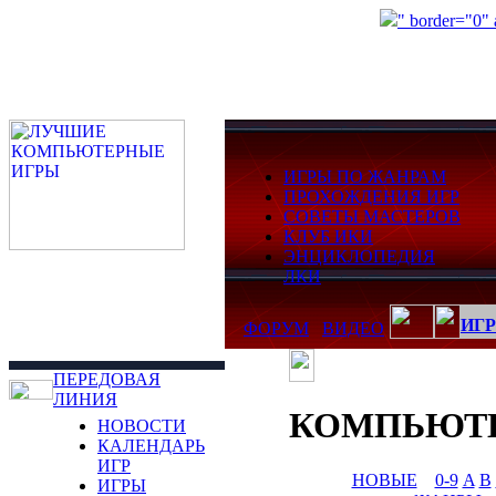
" border="0"
ИГРЫ ПО ЖАНРАМ
ПРОХОЖДЕНИЯ ИГР
СОВЕТЫ МАСТЕРОВ
КЛУБ ИКИ
ЭНЦИКЛОПЕДИЯ
ЛКИ
ИГР
ФОРУМ
ВИДЕО
ПЕРЕДОВАЯ
ЛИНИЯ
КОМПЬЮТ
НОВОСТИ
КАЛЕНДАРЬ
ИГР
НОВЫЕ
0-9
A
B
ИГРЫ