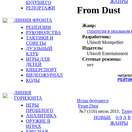
ЖАНРЫ
БУДУЩЕГО
From Dust
РЕПОРТАЖИ
ЛИНИЯ ФРОНТА
Жанр:
РЕЦЕНЗИИ
стратегия в реальном
РУКОВОДСТВА
Разработчик:
ТАКТИКИ И
Ubisoft Montpellier
СОВЕТЫ
Издатель:
ДУЭЛЬНЫЙ
Ubisoft Entertainment
КЛУБ
ИГРЫ ДЛЯ
Сетевые режимы:
ДЕТЕЙ
нет
КИБЕРСПОРТ
ВИДЕОЖУРНАЛ
ЧИТАТЕ
РЕЙТИ
КОДЫ
ЛИНИЯ
ГОРИЗОНТА
Игры будущего
:
ИГРЫ
From Dust
ПРОШЛОГО
№7 (116) июль 2011
,
Тиму
АНАЛИТИКА
НОВЫЕ
0-9
A
B
ОРУЖИЕ В
ЖАНРЫ
ИГРАХ
КРАСНАЯ