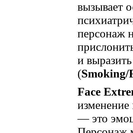
вызывает о
психиатрич
персонаж н
прислонить
и выразит
(
Smoking/
Face Extre
изменение
— это эмоц
Персонаж 