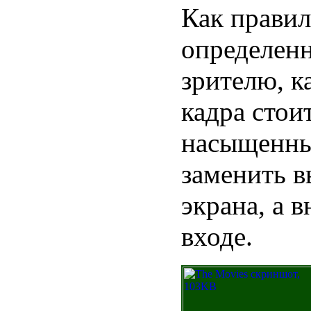
Как правил
определенн
зрителю, к
кадра стои
насыщенны
заменить в
экрана, а 
входе.