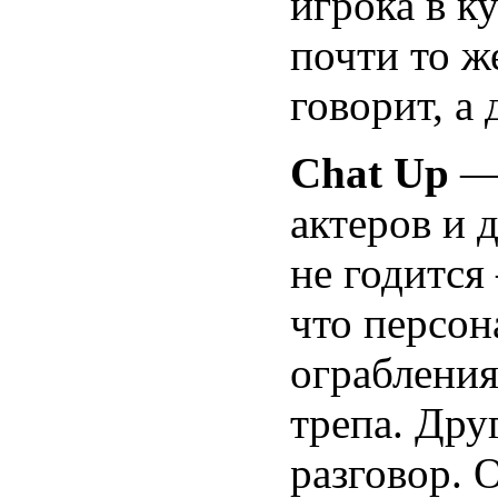
игрока в к
почти то ж
говорит, а
Chat Up
— 
актеров и 
не годится
что персон
ограбления
трепа. Дру
разговор. 