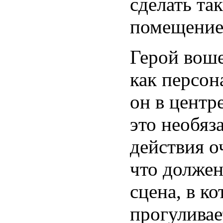
сделать та
помещение 
Герой воше
как персон
он в центр
это необяз
действия о
что должен
сцена, в к
прогуливае