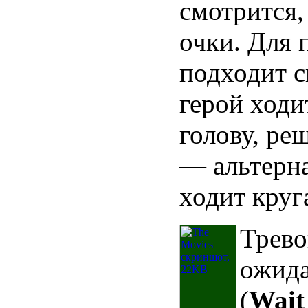
смотрится,
очки. Для 
подходит с
герой ходит
голову, ре
— альтерн
ходит круг
Трево
ожида
(
Wait