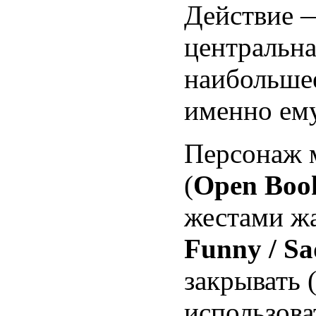
Действие 
центральна
наибольше
именно ему
Персонаж 
(
Open Boo
жестами жа
Funny / Sa
закрывать 
использоват