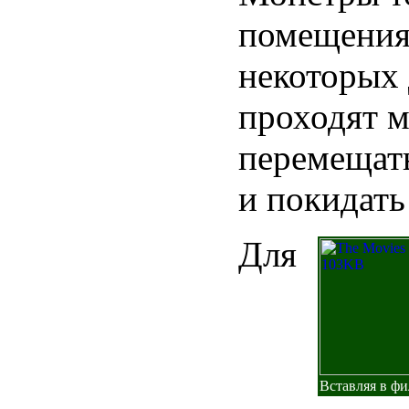
помещения
некоторых
проходят м
перемещать
и покидать 
Для
Вставляя в ф