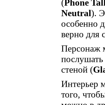
(
Phone Talk
Neutral
). 
особенно д
верно для 
Персонаж м
послушать 
стеной (
Gl
Интерьер 
того, чтоб
можно в др