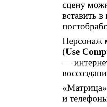
сцену можн
вставить в
постобрабо
Персонаж 
(
Use Comp
— интернет
воссоздани
«Матрица» 
и телефоны