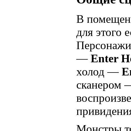
В помещен
для этого 
Персонажи
—
Enter H
холод —
E
сканером
воспроизве
привидени
Монстры т