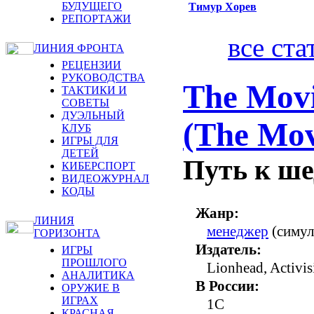
БУДУЩЕГО
Тимур Хорев
РЕПОРТАЖИ
все ста
ЛИНИЯ ФРОНТА
РЕЦЕНЗИИ
РУКОВОДСТВА
The Mov
ТАКТИКИ И
СОВЕТЫ
ДУЭЛЬНЫЙ
(The Mov
КЛУБ
ИГРЫ ДЛЯ
ДЕТЕЙ
Путь к ше
КИБЕРСПОРТ
ВИДЕОЖУРНАЛ
КОДЫ
Жанр:
ЛИНИЯ
менеджер
(симул
ГОРИЗОНТА
Издатель:
ИГРЫ
ПРОШЛОГО
Lionhead, Activis
АНАЛИТИКА
В России:
ОРУЖИЕ В
ИГРАХ
1C
КРАСНАЯ