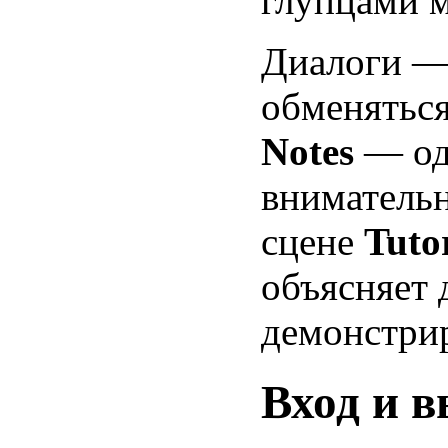
глупцами м
Диалоги —
обменятьс
Notes
— оди
внимательн
сцене
Tuto
объясняет 
демонстрир
Вход и 