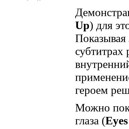
Демонстрац
Up
) для э
Показывая 
субтитрах 
внутренний
применени
героем реш
Можно пока
глаза (
Eyes