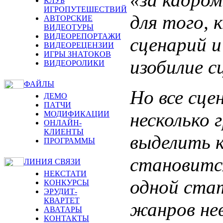
КЛУБ
ИГРОПУТЕШЕСТВИЙ
для того, 
АВТОРСКИЕ
ВИДЕОТУРЫ
ВИДЕОРЕПОРТАЖИ
сценарий и
ВИДЕОРЕЦЕНЗИИ
ИГРЫ ЗНАТОКОВ
изобилие с
ВИДЕОРОЛИКИ
ФАЙЛЫ
Но все сце
ДЕМО
ПАТЧИ
несколько 
МОДИФИКАЦИИ
ОНЛАЙН-
КЛИЕНТЫ
выделить к
ПРОГРАММЫ
становитс
ЛИНИЯ СВЯЗИ
НЕКСТАТИ
одной ста
КОНКУРСЫ
ЭРУДИТ-
КВАРТЕТ
жанров нев
АВАТАРЫ
КОНТАКТЫ