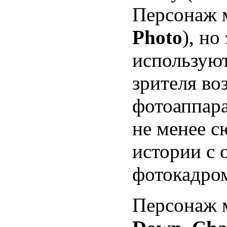
Персонаж 
Photo
), но
используют
зрителя во
фотоаппара
не менее с
истории с
фотокадро
Персонаж м