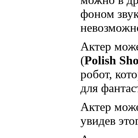
фоном звук
невозможн
Актер може
(
Polish Sh
робот, кот
для фантас
Актер може
увидев это