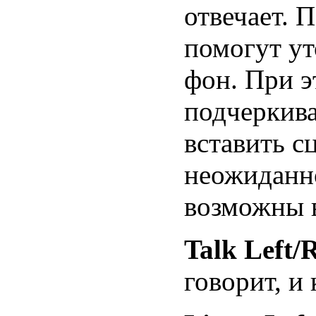
отвечает. 
помогут у
фон. При э
подчеркив
вставить с
неожиданно
возможны 
Talk Left/
говорит, и