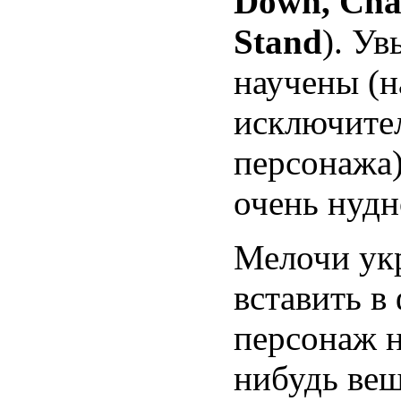
Down, Chai
Stand
). Ув
научены (н
исключите
персонажа)
очень нудн
Мелочи укр
вставить в
персонаж н
нибудь вещ