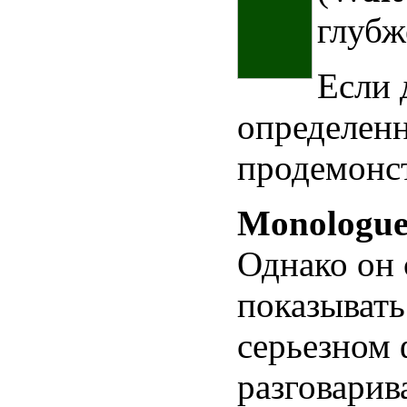
глубж
Если 
определенн
продемонст
Monologu
Однако он с
показывать
серьезном 
разговарив