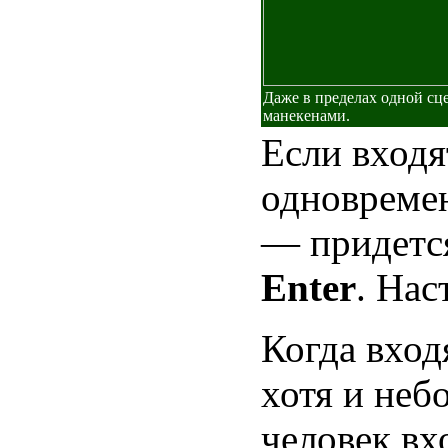
Даже в пределах одной сц
манекенами.
Если входя
одновремен
— придетс
Enter
. Нас
Когда вход
хотя и не
человек вхо