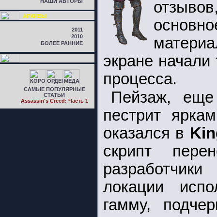
НАШИ АВТОРЫ
отзыв
АРХИВЫ
основн
2011
2010
матери
БОЛЕЕ РАННИЕ
экране начали
процесса.
САМЫЕ ПОПУЛЯРНЫЕ
Пейзаж, еще
СТАТЬИ
Assassin's Creed: Часть 1
пестрит ярка
оказался в
Kin
скрипт пер
разработчик
локации испо
гамму, подче