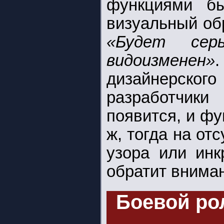
функциями бы
визуальный об
«Будет сер
видоизменен»
дизайнерск
разработчик
появится, и фу
ж, тогда на от
узора или инк
обратит внима
Боевой ро