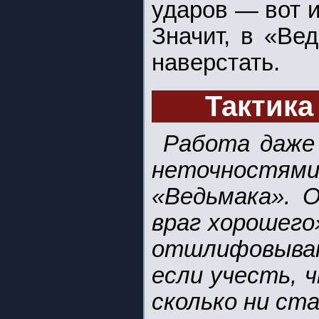
ударов — вот и
Значит, в «Ве
наверстать.
Тактика
Работа даже 
неточностями
«Ведьмака». 
враг хорошего
отшлифовываю
если учесть, 
сколько ни ста