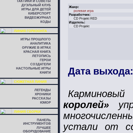
ТАКТИКИ И СОВЕТЫ
ДУЭЛЬНЫЙ КЛУБ
Жанр:
ИГРЫ ДЛЯ ДЕТЕЙ
ролевая игра
КИБЕРСПОРТ
Разработчик:
ВИДЕОЖУРНАЛ
CD Projekt RED
КОДЫ
Издатель:
CD Projekt
ЛИНИЯ ГОРИЗОНТА
ИГРЫ ПРОШЛОГО
АНАЛИТИКА
ОРУЖИЕ В ИГРАХ
КРАСНАЯ КНИГА
ЛЕТОПИСЬ
ГЕРОИ
СОЗДАТЕЛИ
Дата выхода:
НАСТОЛЬНЫЕ ИГРЫ
КНИГИ
СЮЖЕТНАЯ ЛИНИЯ
ЛЕГЕНДЫ
Карминовы
ХРОНИКИ
РАССКАЗЫ
королей»
упр
ЮМОР
ЛИНИЯ СБОРКИ
многочислен
ПАНЕЛЬ
устали от со
ИНСТРУМЕНТОВ
ЛУЧШЕЕ
ОБОРУДОВАНИЕ