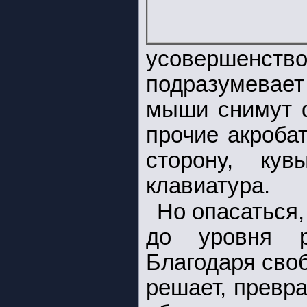
усовершенств
подразумевает
мыши снимут ф
прочие акробат
сторону, ку
клавиатура.
Но опасаться,
до уровня р
Благодаря сво
решает, превр