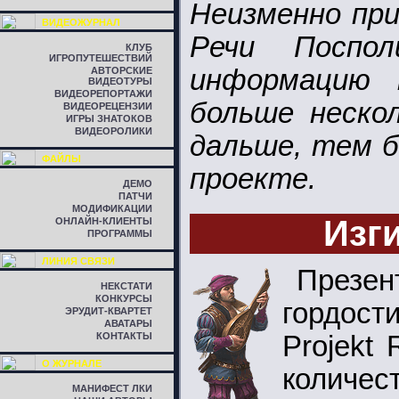
Неизменно пр
ВИДЕОЖУРНАЛ
Речи Поспо
КЛУБ
ИГРОПУТЕШЕСТВИЙ
информацию 
АВТОРСКИЕ
ВИДЕОТУРЫ
ВИДЕОРЕПОРТАЖИ
больше нескол
ВИДЕОРЕЦЕНЗИИ
ИГРЫ ЗНАТОКОВ
ВИДЕОРОЛИКИ
дальше, тем б
ФАЙЛЫ
проекте.
ДЕМО
ПАТЧИ
МОДИФИКАЦИИ
Изг
ОНЛАЙН-КЛИЕНТЫ
ПРОГРАММЫ
ЛИНИЯ СВЯЗИ
Презен
НЕКСТАТИ
КОНКУРСЫ
гордос
ЭРУДИТ-КВАРТЕТ
АВАТАРЫ
КОНТАКТЫ
Projekt
О ЖУРНАЛЕ
количе
МАНИФЕСТ ЛКИ