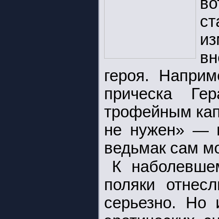
во
с
и
в
героя. Наприм
прическа Ге
трофейным кап
не нужен» — и
ведьмак сам м
К наболевше
поляки отнес
серьезно. Но 