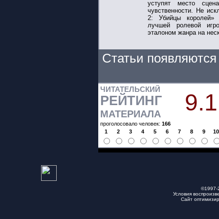
уступят место сцен
чувственности. Не иск
2: Убийцы королей» 
лучшей ролевой игр
эталоном жанра на нес
Статьи появляются 
ЧИТАТЕЛЬСКИЙ
9.1
РЕЙТИНГ
МАТЕРИАЛА
проголосовало человек:
166
1
2
3
4
5
6
7
8
9
1
©1997-
Условия воспроизв
Сайт оптимизи