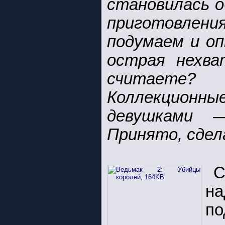
становилась о
приготовлен
подумаем и оп
острая нехва
считаете?
Коллекционны
девушками 
Принято, сдел
С
н
по