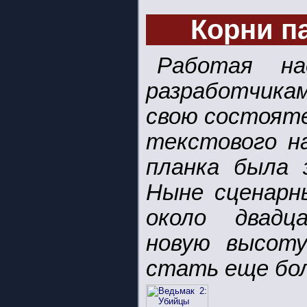
Корни п
Работая на
разработчика
свою состояте
текстового н
планка была 
Ныне сценарн
около двадц
новую высот
стать еще бо