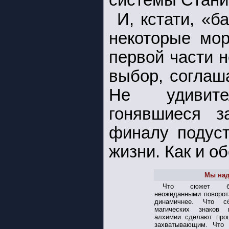
системы Станис
И, кстати, «б
некоторые мор
первой части н
выбор, соглаш
Не удивите
гонявшиеся з
финалу подуст
жизни. Как и о
Мы над
Что сюжет буд
неожиданными поворота
динамичнее. Что сб
магических знаков
алхимии сделают про
захватывающим. Что э