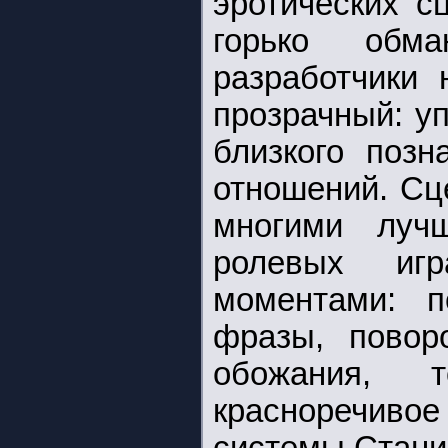
эротических с
горько обма
разработчики 
прозрачный: у
близкого позн
отношений. Сц
многими луч
ролевых иг
моментами: п
фразы, повор
обожания, 
красноречивое