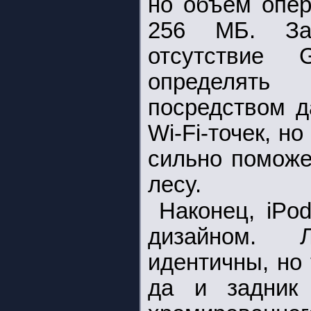
но объем опер
256 МБ. Зав
отсутствие 
определять
посредством д
Wi-Fi-точек, н
сильно поможе
лесу.
Наконец, iPo
дизайном. 
идентичны, но
да и задник