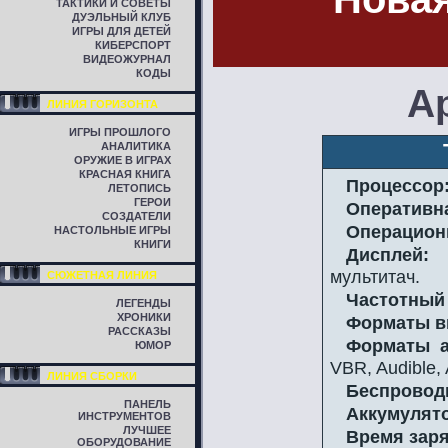
ТАКТИКИ И СОВЕТЫ
ДУЭЛЬНЫЙ КЛУБ
ИГРЫ ДЛЯ ДЕТЕЙ
КИБЕРСПОРТ
ВИДЕОЖУРНАЛ
КОДЫ
A
ЛИНИЯ ГОРИЗОНТА
ИГРЫ ПРОШЛОГО
АНАЛИТИКА
ОРУЖИЕ В ИГРАХ
КРАСНАЯ КНИГА
Процессор
ЛЕТОПИСЬ
ГЕРОИ
Оперативн
СОЗДАТЕЛИ
Операцион
НАСТОЛЬНЫЕ ИГРЫ
КНИГИ
Дисплей:
3
мультитач.
СЮЖЕТНАЯ ЛИНИЯ
Частотный
ЛЕГЕНДЫ
ХРОНИКИ
Форматы в
РАССКАЗЫ
Форматы а
ЮМОР
VBR, Audible, 
ЛИНИЯ СБОРКИ
Беспровод
ПАНЕЛЬ
Аккумулят
ИНСТРУМЕНТОВ
ЛУЧШЕЕ
Время заря
ОБОРУДОВАНИЕ