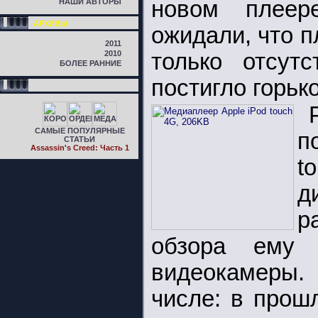
новом плеер
НАШИ АВТОРЫ
АРХИВЫ
ожидали, что п
2011
2010
только отсут
БОЛЕЕ РАННИЕ
постигло горьк
САМЫЕ ПОПУЛЯРНЫЕ
п
СТАТЬИ
Assassin's Creed: Часть 1
t
д
р
обзора ему 
видеокамеры.
числе: в прош