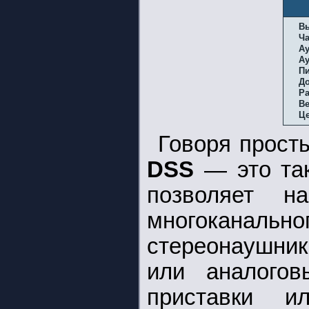
В
Ча
А
А
Пи
Д
Р
Ве
Це
Говоря прост
DSS
— это так
позволяет н
многокана
стереонаушни
или аналогов
приставки 