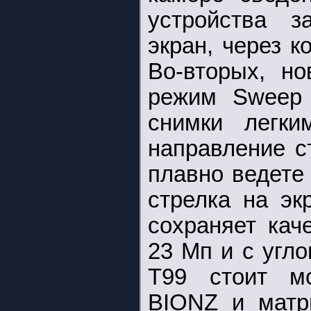
устройства з
экран, через 
Во-вторых, н
режим Sweep 
снимки легки
направление с
плавно ведете
стрелка на эк
сохраняет кач
23 Мп и с угло
T99 стоит м
BIONZ и матр