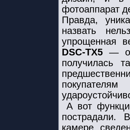
фотоаппарат д
Правда, уник
назвать нель
упрощенная в
DSC-TX5
— от
получилась т
предшественн
покупателя
удароустойчиво
А вот функци
пострадали. В
камере сведе