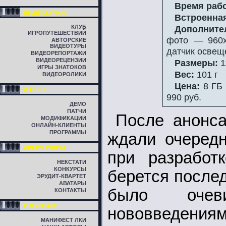
Время раб
ВИДЕОЖУРНАЛ
Встроенная
КЛУБ
Дополните
ИГРОПУТЕШЕСТВИЙ
фото — 960x7
АВТОРСКИЕ
ВИДЕОТУРЫ
датчик освещ
ВИДЕОРЕПОРТАЖИ
ВИДЕОРЕЦЕНЗИИ
Размеры:
1
ИГРЫ ЗНАТОКОВ
Вес:
101 г
ВИДЕОРОЛИКИ
Цена:
8 ГБ 
ФАЙЛЫ
990 руб.
ДЕМО
ПАТЧИ
После анонс
МОДИФИКАЦИИ
ОНЛАЙН-КЛИЕНТЫ
ПРОГРАММЫ
ждали очеред
ЛИНИЯ СВЯЗИ
при разработ
НЕКСТАТИ
КОНКУРСЫ
берется после
ЭРУДИТ-КВАРТЕТ
АВАТАРЫ
было очеви
КОНТАКТЫ
О ЖУРНАЛЕ
нововведения
МАНИФЕСТ ЛКИ