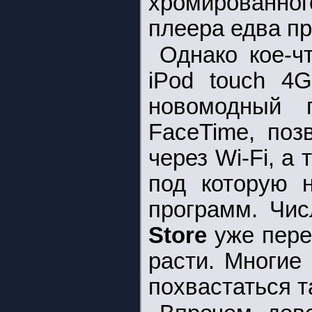
хромированно
плеера едва п
Однако кое-ч
iPod touch 4G
новомодный г
FaceTime, поз
через Wi-Fi, а
под которую 
программ. Чи
Store
уже пере
расти. Многие
похвастаться 