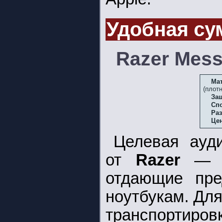
Удобная су
Razer Mess
Ма
(плот
Защ
Сп
Ра
Це
Целевая ауд
от
Razer
— м
отдающие пр
ноутбукам. Для
транспортир