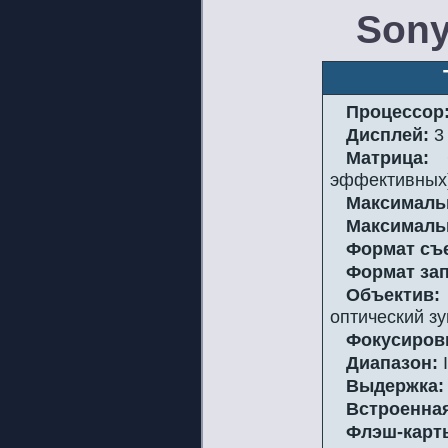
Sony
Процессор
Дисплей:
3 
Матрица:
C
эффективных
Максималь
Максималь
Формат съ
Формат зап
Объектив:
оптический зу
Фокусиров
Диапазон:
I
Выдержка:
Встроенная
Флэш-карт