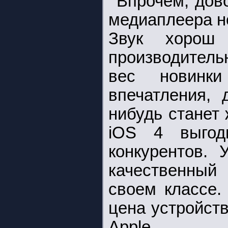
Впрочем, дов
медиаплеера н
Звук хорош
производитель
вес новинк
впечатления, 
нибудь станет
iOS 4 выгод
конкурентов.
качественный
своем классе.
цена устройств
Apple.