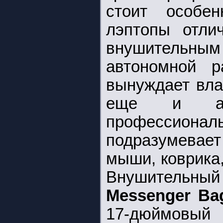
стоит особен
лэптопы отли
внушительн
автономной 
вынуждает вла
еще и адап
профессио
подразумевае
мыши, коврика
Внушительн
Messenger Ba
17-дюймовый 