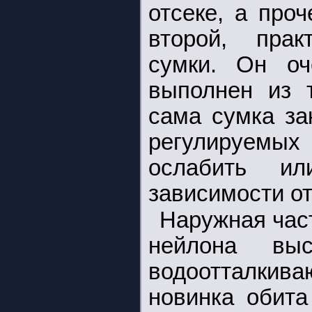
отсеке, а про
второй, прак
сумки. Он оч
выполнен из т
сама сумка за
регулируемых 
ослабить и
зависимости от
Наружная час
нейлона вы
водоотталки
новинка обит