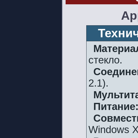
Ap
Техни
Матери
стекло.
Соедине
2.1).
Мультит
Питание
Совмес
Windows XP