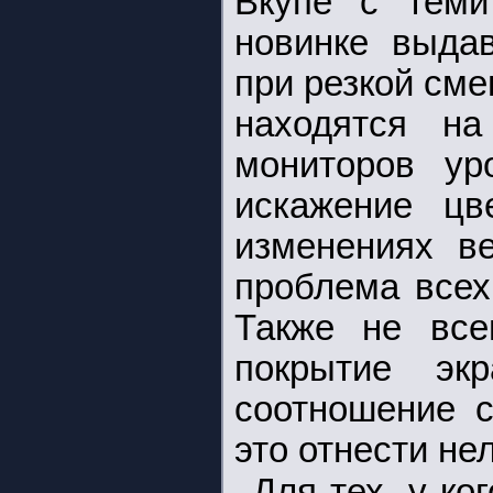
Вкупе с теми
новинке выдав
при резкой сме
находятся на
мониторов ур
искажение цв
изменениях ве
проблема всех
Также не все
покрытие эк
соотношение с
это отнести не
Для тех, у ко