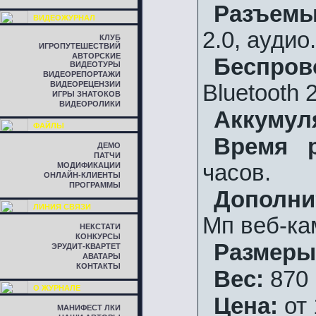
Разъемы
ВИДЕОЖУРНАЛ
2.0, аудио
КЛУБ
ИГРОПУТЕШЕСТВИЙ
АВТОРСКИЕ
Беспров
ВИДЕОТУРЫ
ВИДЕОРЕПОРТАЖИ
ВИДЕОРЕЦЕНЗИИ
Bluetooth
ИГРЫ ЗНАТОКОВ
ВИДЕОРОЛИКИ
Аккумул
ФАЙЛЫ
Время р
ДЕМО
ПАТЧИ
часов.
МОДИФИКАЦИИ
ОНЛАЙН-КЛИЕНТЫ
ПРОГРАММЫ
Дополни
ЛИНИЯ СВЯЗИ
Мп веб-ка
НЕКСТАТИ
КОНКУРСЫ
Размеры
ЭРУДИТ-КВАРТЕТ
АВАТАРЫ
КОНТАКТЫ
Вес:
870 
О ЖУРНАЛЕ
Цена:
от 
МАНИФЕСТ ЛКИ