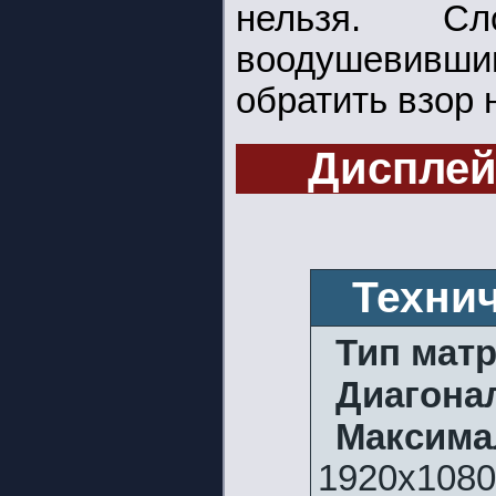
нельзя. Сло
воодушевившим
обратить взор
Дисплей
Техни
Тип мат
Диагона
Макси
1920х1080