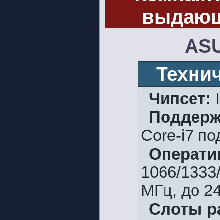
выдающ
ASU
Техни
Чипсет:
I
Поддерж
Core-i7 п
Операти
1066/1333
МГц, до 24
Слоты р