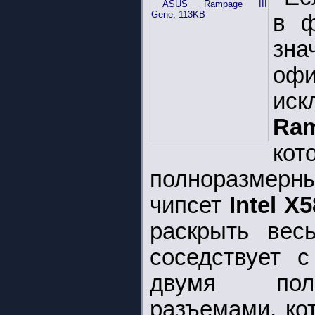
в ф
зн
оф
ис
Ra
ко
полноразмерны
чипсет
Intel X5
раскрыть вес
соседствует 
двумя полн
разъемами, ко