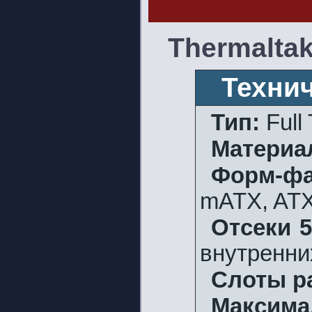
Thermaltak
Техни
Тип:
Full 
Материа
Форм-фа
mATX, ATX
Отсеки 5
внутренни
Слоты р
Максима