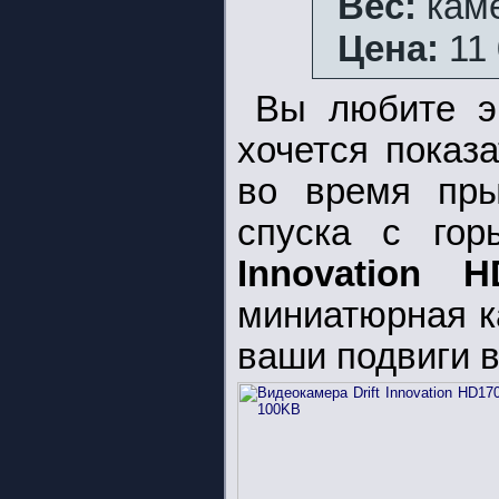
Вес:
каме
Цена:
11 
Вы любите э
хочется показ
во время пры
спуска с го
Innovation H
миниатюрная к
ваши подвиги в