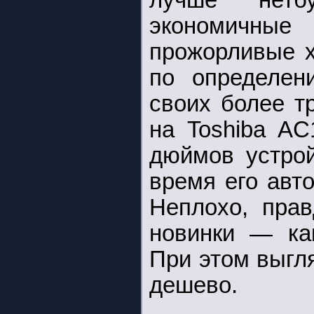
лучше нетб
экономичны
прожорливые x
по определен
своих более т
на Toshiba AC
дюймов устрой
время его авт
Неплохо, прав
новинки — как
При этом выгл
дешево.