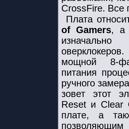
CrossFire. Все
Плата относи
of Gamers
, а
изначально 
оверклокеров.
мощной 8-фа
питания проце
ручного замер
зовет этот эл
Reset и Clear
плате, а та
позволяющим