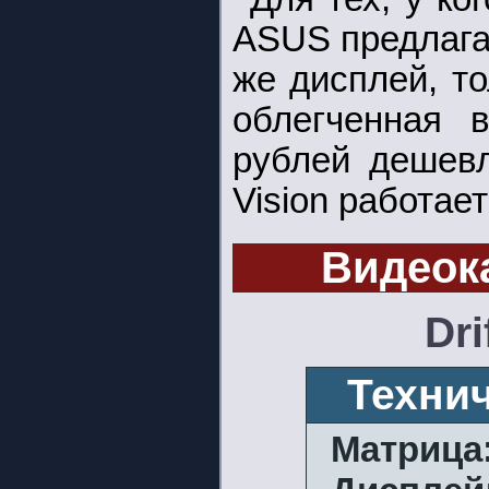
ASUS предлаг
же дисплей, т
облегченная 
рублей дешевл
Vision работае
Видеок
Dri
Техни
Матрица