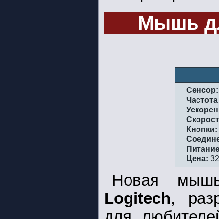
Мышь д
Сенсор:
Частота
Ускорен
Скорост
Кнопки:
Соедине
Питание
Цена:
32
Новая мы
Logitech
, раз
для любителе