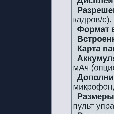
Дисплей
Разреше
кадров/с).
Формат 
Встроен
Карта па
Аккумул
мАч (опци
Дополни
микрофон,
Размеры
пульт упр