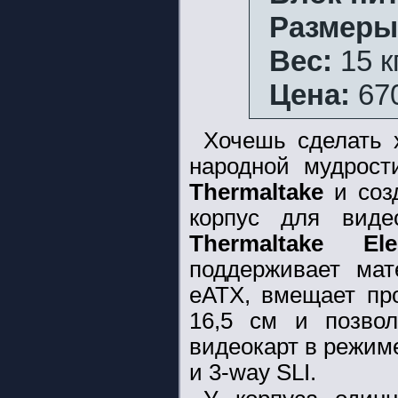
Размеры
Вес:
15 кг
Цена:
670
Хочешь сделать 
народной мудрос
Thermaltake
и соз
корпус для вид
Thermaltake E
поддерживает мат
eATX, вмещает пр
16,5 см и позвол
видеокарт в режиме
и 3-way SLI.