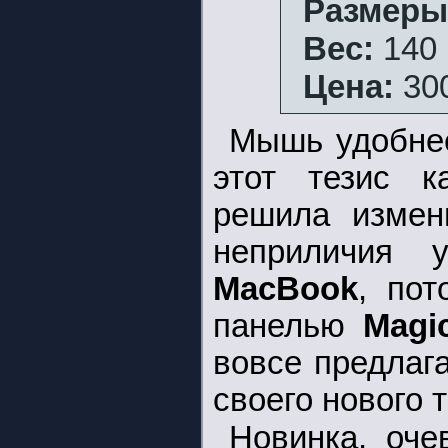
Размеры
Вес:
140 
Цена:
300
Мышь удобнее
этот тезис 
решила измен
неприличия у
MacBook
, по
панелью
Magi
вовсе предлага
своего нового
Новинка, оче