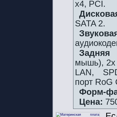
х4, PCI.
Дискова
SATA 2.
Звукова
аудиокоде
Задняя 
мышь), 2х 
LAN, SPD
порт RoG 
Форм-фа
Цена:
750
Ес