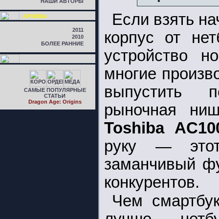
НАШИ АВТОРЫ
Если взять на
АРХИВЫ
2011
корпус от не
2010
БОЛЕЕ РАННИЕ
устройство н
многие произв
выпустить п
САМЫЕ ПОПУЛЯРНЫЕ
СТАТЬИ
Dragon Age: Origins
рыночная ниш
Toshiba AC10
руку — этот
заманчивый фу
конкурентов.
Чем смартбу