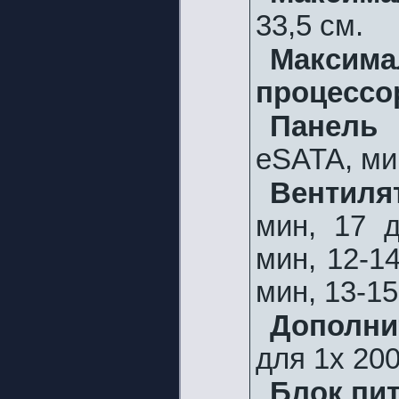
33,5 см.
Макс
процессо
Панель 
eSATA, ми
Вентиля
мин, 17 д
мин, 12-1
мин, 13-15
Дополни
для 1x 20
Блок пи