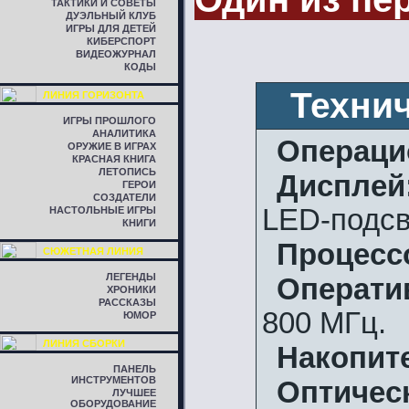
ТАКТИКИ И СОВЕТЫ
ДУЭЛЬНЫЙ КЛУБ
ИГРЫ ДЛЯ ДЕТЕЙ
КИБЕРСПОРТ
ВИДЕОЖУРНАЛ
КОДЫ
Техни
ЛИНИЯ ГОРИЗОНТА
ИГРЫ ПРОШЛОГО
АНАЛИТИКА
Операци
ОРУЖИЕ В ИГРАХ
КРАСНАЯ КНИГА
ЛЕТОПИСЬ
Дисплей
ГЕРОИ
СОЗДАТЕЛИ
LED-подсв
НАСТОЛЬНЫЕ ИГРЫ
КНИГИ
Процесс
СЮЖЕТНАЯ ЛИНИЯ
ЛЕГЕНДЫ
Операти
ХРОНИКИ
РАССКАЗЫ
800 МГц.
ЮМОР
ЛИНИЯ СБОРКИ
Накопит
ПАНЕЛЬ
ИНСТРУМЕНТОВ
Оптичес
ЛУЧШЕЕ
ОБОРУДОВАНИЕ