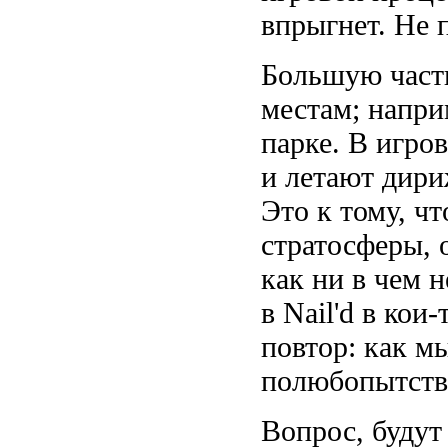
впрыгнет. Не п
Большую част
местам; напри
парке. В игро
и летают дири
Это к тому, ч
стратосферы, 
как ни в чем н
в Nail'd в кои
повтор: как м
полюбопытство
Вопрос, будут 