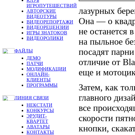
КЛУБ
ИГРОПУТЕШЕСТВИЙ
лазурных бере
АВТОРСКИЕ
ВИДЕОТУРЫ
Она — о квадр
ВИДЕОРЕПОРТАЖИ
ВИДЕОРЕЦЕНЗИИ
не останется 
ИГРЫ ЗНАТОКОВ
ВИДЕОРОЛИКИ
на пыльное бе
посадят парни 
ФАЙЛЫ
ДЕМО
отличие от Bl
ПАТЧИ
МОДИФИКАЦИИ
еще и мотоци
ОНЛАЙН-
КЛИЕНТЫ
Затем, как тол
ПРОГРАММЫ
главного диза
ЛИНИЯ СВЯЗИ
НЕКСТАТИ
все происходя
КОНКУРСЫ
скорости пятн
ЭРУДИТ-
КВАРТЕТ
кнопки, скакат
АВАТАРЫ
КОНТАКТЫ