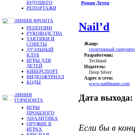
БУДУЩЕГО
Роман Летец
РЕПОРТАЖИ
ЛИНИЯ ФРОНТА
Nail’d
РЕЦЕНЗИИ
РУКОВОДСТВА
ТАКТИКИ И
Жанр:
СОВЕТЫ
спортивный симулято
ДУЭЛЬНЫЙ
Разработчик:
КЛУБ
ИГРЫ ДЛЯ
Techland
ДЕТЕЙ
Издатель:
КИБЕРСПОРТ
Deep Silver
ВИДЕОЖУРНАЛ
Адрес в сети:
КОДЫ
www.naildgame.com
ЛИНИЯ
Дата выхода: 
ГОРИЗОНТА
ИГРЫ
ПРОШЛОГО
АНАЛИТИКА
ОРУЖИЕ В
Если бы в кон
ИГРАХ
КРАСНАЯ