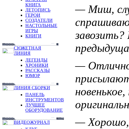
КНИГА
— Миш, слу
ЛЕТОПИСЬ
ГЕРОИ
спрашиваю
СОЗДАТЕЛИ
НАСТОЛЬНЫЕ
ИГРЫ
завозить?
КНИГИ
предыдуща
СЮЖЕТНАЯ
ЛИНИЯ
ЛЕГЕНДЫ
— Отлично
ХРОНИКИ
РАССКАЗЫ
присылают
ЮМОР
новенькое,
ЛИНИЯ СБОРКИ
ПАНЕЛЬ
ИНСТРУМЕНТОВ
оригинальн
ЛУЧШЕЕ
ОБОРУДОВАНИЕ
— Хорошо, 
ВИДЕОЖУРНАЛ