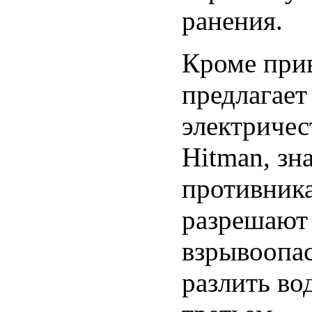
ранения.
Кроме при
предлагает
электричес
Hitman, зн
противника
разрешают 
взрывоопа
разлить вод