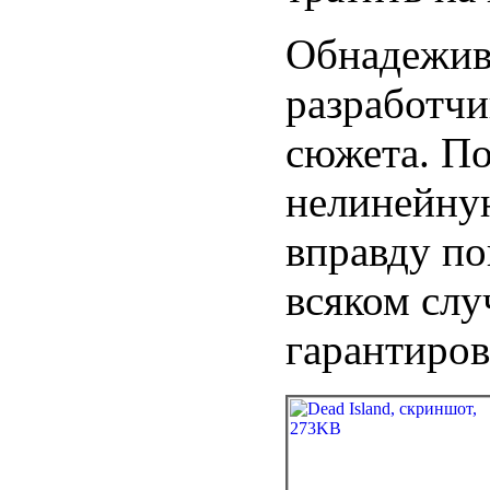
Обнадежива
разработчи
сюжета. По
нелинейную
вправду п
всяком слу
гарантиров