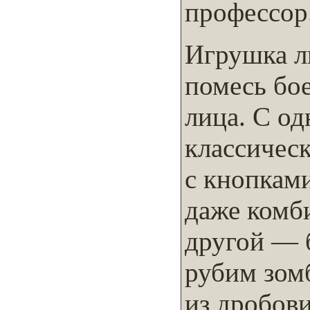
профессор
Игрушка л
помесь бое
лица. С о
классическ
с кнопкам
даже комб
другой — 
рубим зом
из дробов