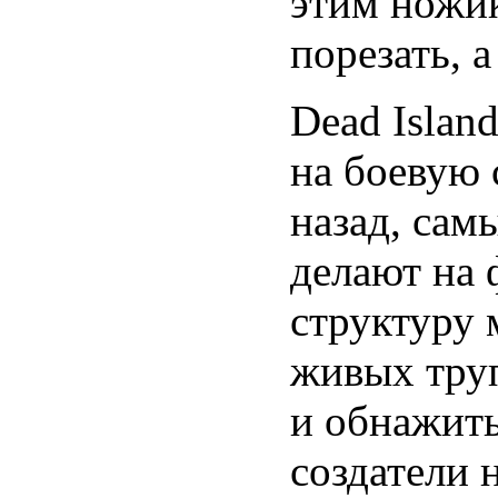
этим ножик
порезать, а
Dead Islan
на боевую с
назад, сам
делают на
структуру 
живых труп
и обнажить
создатели н