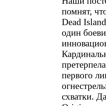
Наши пост
помнят, чт
Dead Islan
один боеви
инновацио
Кардиналь
претерпела
первого ли
огнестрель
схватки. Д