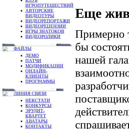
КЛУБ
ИГРОПУТЕШЕСТВИЙ
Еще жи
АВТОРСКИЕ
ВИДЕОТУРЫ
ВИДЕОРЕПОРТАЖИ
ВИДЕОРЕЦЕНЗИИ
Примерно 
ИГРЫ ЗНАТОКОВ
ВИДЕОРОЛИКИ
бы состоять
ФАЙЛЫ
ДЕМО
нашей гала
ПАТЧИ
МОДИФИКАЦИИ
взаимоотн
ОНЛАЙН-
КЛИЕНТЫ
ПРОГРАММЫ
разработчи
ЛИНИЯ СВЯЗИ
поставщико
НЕКСТАТИ
КОНКУРСЫ
действител
ЭРУДИТ-
КВАРТЕТ
спрашивает
АВАТАРЫ
КОНТАКТЫ