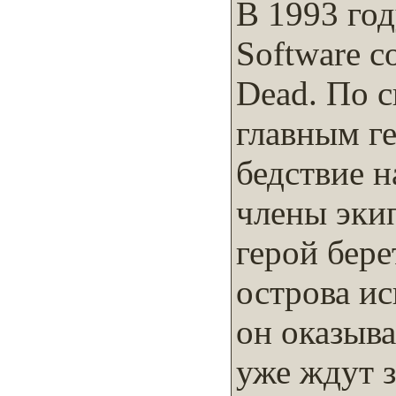
В 1993 го
Software со
Dead. По с
главным г
бедствие н
члены эки
герой бере
острова ис
он оказыва
уже ждут 