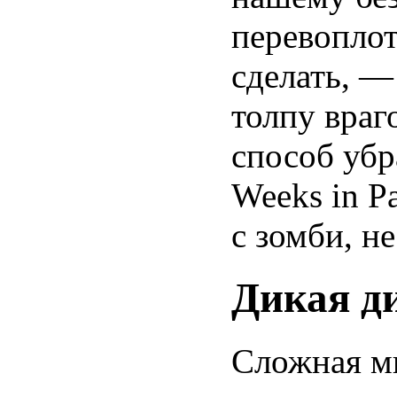
перевоплот
сделать, —
толпу враг
способ убр
Weeks in Pa
с зомби, не
Дикая д
Сложная ми