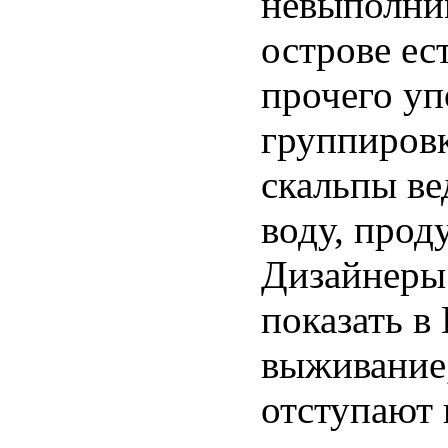
невыполним
острове ес
прочего у
группировк
скальпы ве
воду, прод
Дизайнеры 
показать в
выживание,
отступают 