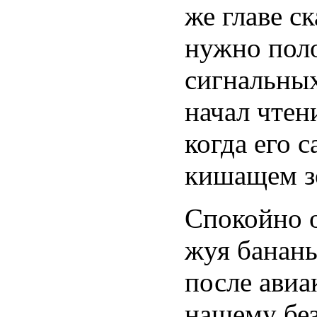
же главе ск
нужно поло
сигнальных
начал чтен
когда его с
кишащем зо
Спокойно о
жуя бананы
после авиа
нашему бе