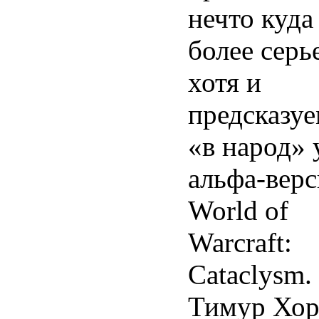
нечто куда
более серь
хотя и
предсказуе
«в народ»
альфа-верс
World of
Warcraft:
Cataclysm.
Тимур Хор