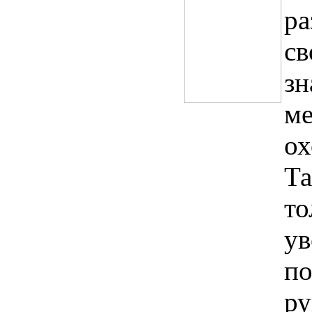
ра
св
зн
ме
ох
Та
то
ув
по
ру