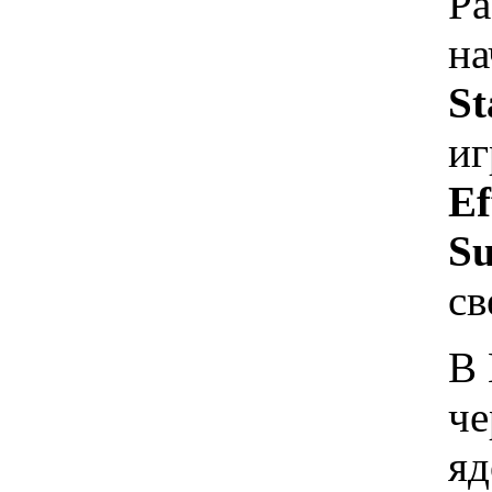
Ра
на
St
иг
Ef
S
св
В 
че
яд