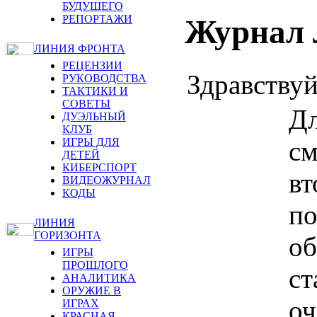
БУДУЩЕГО
РЕПОРТАЖИ
Журнал 
ЛИНИЯ ФРОНТА
РЕЦЕНЗИИ
Здравствуй
РУКОВОДСТВА
ТАКТИКИ И
СОВЕТЫ
Дл
ДУЭЛЬНЫЙ
КЛУБ
с
ИГРЫ ДЛЯ
ДЕТЕЙ
КИБЕРСПОРТ
вт
ВИДЕОЖУРНАЛ
КОДЫ
по
ЛИНИЯ
ГОРИЗОНТА
об
ИГРЫ
ПРОШЛОГО
ст
АНАЛИТИКА
ОРУЖИЕ В
оч
ИГРАХ
КРАСНАЯ