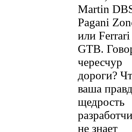
Martin DB
Pagani Zon
или Ferrari
GTB. Гово
чересчур
дороги? Чт
ваша правд
щедрость
разработч
не знает