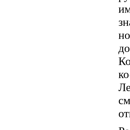
им
зн
но
до
Ко
ко
Ле
см
от