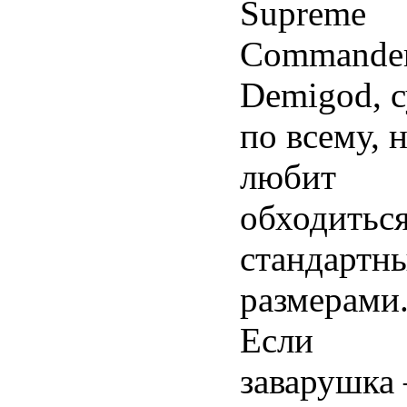
Supreme
Commander
Demigod, с
по всему, 
любит
обходитьс
стандартн
размерами
Если
заварушка