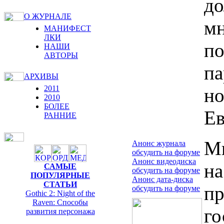
до
О ЖУРНАЛЕ
мн
МАНИФЕСТ
ЛКИ
по
НАШИ
АВТОРЫ
па
АРХИВЫ
2011
но
2010
БОЛЕЕ
Ев
РАННИЕ
Мы
Анонс журнала
обсудить на форуме
Анонс видеодиска
н
САМЫЕ
обсудить на форуме
ПОПУЛЯРНЫЕ
Анонс дата-диска
СТАТЬИ
пр
обсудить на форуме
Gothic 2: Night of the
Raven: Способы
го
развития персонажа