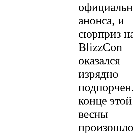
официальн
анонса, и
сюрприз н
BlizzCon
оказался
изрядно
подпорчен
конце этой
весны
произошл