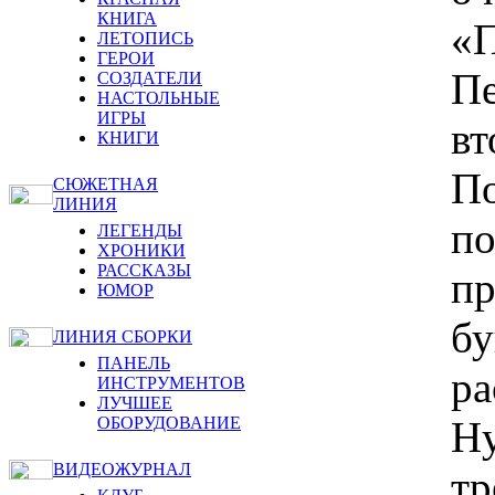
КНИГА
«
ЛЕТОПИСЬ
ГЕРОИ
П
СОЗДАТЕЛИ
НАСТОЛЬНЫЕ
ИГРЫ
вт
КНИГИ
По
СЮЖЕТНАЯ
ЛИНИЯ
по
ЛЕГЕНДЫ
ХРОНИКИ
РАССКАЗЫ
пр
ЮМОР
бу
ЛИНИЯ СБОРКИ
ПАНЕЛЬ
ра
ИНСТРУМЕНТОВ
ЛУЧШЕЕ
Ну
ОБОРУДОВАНИЕ
ВИДЕОЖУРНАЛ
тр