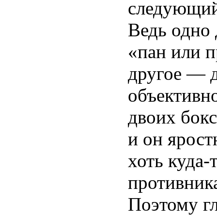
следующий 
Ведь одно 
«пан или п
другое — д
объективн
двоих бокс
и он ярост
хоть куда-
противника
Поэтому гл