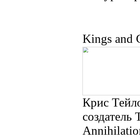
Kings and C
Крис Тейл
создатель T
Annihilatio