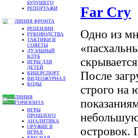
БУДУЩЕГО
Far Cry
РЕПОРТАЖИ
ЛИНИЯ ФРОНТА
РЕЦЕНЗИИ
Одно из м
РУКОВОДСТВА
ТАКТИКИ И
«пасхальн
СОВЕТЫ
ДУЭЛЬНЫЙ
КЛУБ
скрывается
ИГРЫ ДЛЯ
ДЕТЕЙ
После загр
КИБЕРСПОРТ
ВИДЕОЖУРНАЛ
КОДЫ
строго на 
ЛИНИЯ
показаниям
ГОРИЗОНТА
ИГРЫ
небольшую 
ПРОШЛОГО
АНАЛИТИКА
ОРУЖИЕ В
островок. 
ИГРАХ
КРАСНАЯ