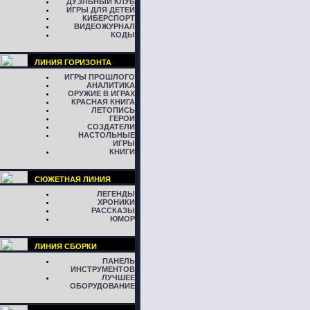
ДУЭЛЬНЫЙ КЛУБ
ИГРЫ ДЛЯ ДЕТЕЙ
КИБЕРСПОРТ
ВИДЕОЖУРНАЛ
КОДЫ
ЛИНИЯ ГОРИЗОНТА
ИГРЫ ПРОШЛОГО
АНАЛИТИКА
ОРУЖИЕ В ИГРАХ
КРАСНАЯ КНИГА
ЛЕТОПИСЬ
ГЕРОИ
СОЗДАТЕЛИ
НАСТОЛЬНЫЕ
ИГРЫ
КНИГИ
СЮЖЕТНАЯ ЛИНИЯ
ЛЕГЕНДЫ
ХРОНИКИ
РАССКАЗЫ
ЮМОР
ЛИНИЯ СБОРКИ
ПАНЕЛЬ
ИНСТРУМЕНТОВ
ЛУЧШЕЕ
ОБОРУДОВАНИЕ