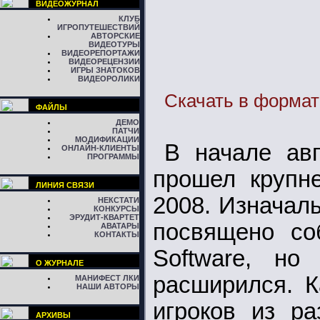
ВИДЕОЖУРНАЛ
КЛУБ
ИГРОПУТЕШЕСТВИЙ
АВТОРСКИЕ
ВИДЕОТУРЫ
ВИДЕОРЕПОРТАЖИ
ВИДЕОРЕЦЕНЗИИ
ИГРЫ ЗНАТОКОВ
ВИДЕОРОЛИКИ
Скачать в формат
ФАЙЛЫ
ДЕМО
ПАТЧИ
МОДИФИКАЦИИ
В начале авг
ОНЛАЙН-КЛИЕНТЫ
ПРОГРАММЫ
прошел крупн
ЛИНИЯ СВЯЗИ
2008. Изначал
НЕКСТАТИ
КОНКУРСЫ
ЭРУДИТ-КВАРТЕТ
посвящено соб
АВАТАРЫ
КОНТАКТЫ
Software, но
О ЖУРНАЛЕ
расширился. К
МАНИФЕСТ ЛКИ
НАШИ АВТОРЫ
игроков из ра
АРХИВЫ