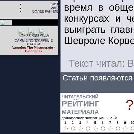
время в общес
2011
2010
БОЛЕЕ РАННИЕ
конкурсах и ч
выиграть глав
Шевроле Корве
САМЫЕ ПОПУЛЯРНЫЕ
СТАТЬИ
Vampire: The Masquerade -
Bloodlines
Текст читал: 
Статьи появляются 
ЧИТАТЕЛЬСКИЙ
?
РЕЙТИНГ
МАТЕРИАЛА
проголосовало человек:
меньше 10
1
2
3
4
5
6
7
8
9
1