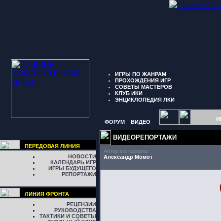
" border="0"
ИГРЫ ПО ЖАНРАМ
ПРОХОЖДЕНИЯ ИГР
СОВЕТЫ МАСТЕРОВ
КЛУБ ИКИ
ЭНЦИКЛОПЕДИЯ ЛКИ
И
ФОРУМ
ВИДЕО
ВИДЕОРЕПОРТАЖИ
ПЕРЕДОВАЯ ЛИНИЯ
Автор материала:
НОВОСТИ
Александр Момот
КАЛЕНДАРЬ ИГР
ИГРЫ БУДУЩЕГО
РЕПОРТАЖИ
ЛИНИЯ ФРОНТА
РЕЦЕНЗИИ
РУКОВОДСТВА
ТАКТИКИ И СОВЕТЫ