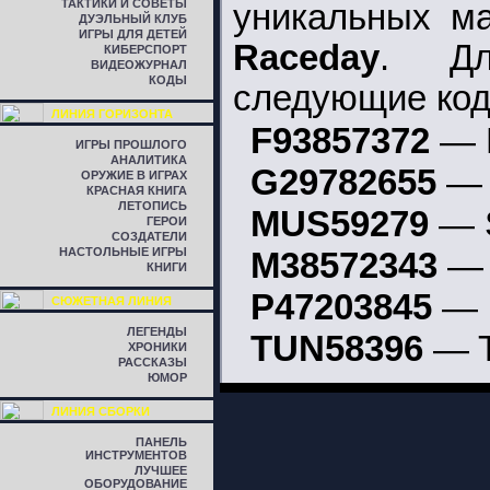
ТАКТИКИ И СОВЕТЫ
уникальных 
ДУЭЛЬНЫЙ КЛУБ
ИГРЫ ДЛЯ ДЕТЕЙ
Raceday
. Дл
КИБЕРСПОРТ
ВИДЕОЖУРНАЛ
КОДЫ
следующие код
ЛИНИЯ ГОРИЗОНТА
F93857372
— B
ИГРЫ ПРОШЛОГО
АНАЛИТИКА
G29782655
— 
ОРУЖИЕ В ИГРАХ
КРАСНАЯ КНИГА
ЛЕТОПИСЬ
MUS59279
— S
ГЕРОИ
СОЗДАТЕЛИ
НАСТОЛЬНЫЕ ИГРЫ
M38572343
— M
КНИГИ
P47203845
— P
СЮЖЕТНАЯ ЛИНИЯ
ЛЕГЕНДЫ
TUN58396
— T
ХРОНИКИ
РАССКАЗЫ
ЮМОР
ЛИНИЯ СБОРКИ
ПАНЕЛЬ
ИНСТРУМЕНТОВ
ЛУЧШЕЕ
ОБОРУДОВАНИЕ