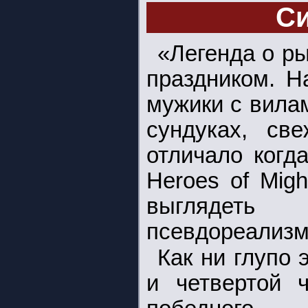
С
«Легенда о р
праздником. Н
мужики с вилам
сундуках, св
отличало когда
Heroes of Mig
выглядеть
псевдореализм 
Как ни глупо э
и четвертой 