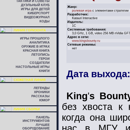
ТАКТИКИ И СОВЕТЫ
ДУЭЛЬНЫЙ КЛУБ
Жанр:
ИГРЫ ДЛЯ ДЕТЕЙ
ролевая игра
с элементами стратегии
КИБЕРСПОРТ
Разработчик:
ВИДЕОЖУРНАЛ
Katauri Interactive
КОДЫ
Издатель:
1C
Системные требования:
ЛИНИЯ ГОРИЗОНТА
3,0 GHz, 1 GB, video 256 MB nVidia GF
Адрес в сети:
ИГРЫ ПРОШЛОГО
www.kingsbounty.ru
АНАЛИТИКА
Сетевые режимы:
ОРУЖИЕ В ИГРАХ
нет
КРАСНАЯ КНИГА
ЛЕТОПИСЬ
ГЕРОИ
СОЗДАТЕЛИ
НАСТОЛЬНЫЕ ИГРЫ
Дата выхода:
КНИГИ
СЮЖЕТНАЯ ЛИНИЯ
ЛЕГЕНДЫ
ХРОНИКИ
King
'
s Bount
РАССКАЗЫ
ЮМОР
без хвоста к 
ЛИНИЯ СБОРКИ
когда она шир
ПАНЕЛЬ
ИНСТРУМЕНТОВ
ЛУЧШЕЕ
нас в МГУ им
ОБОРУДОВАНИЕ