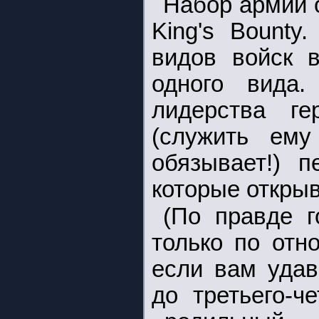
Набор армии о
King's Bounty
видов войск 
одного вида.
лидерства г
(служить ем
обязывает!) п
которые открыв
(По правде г
только по отн
если вам удав
до третьего-ч