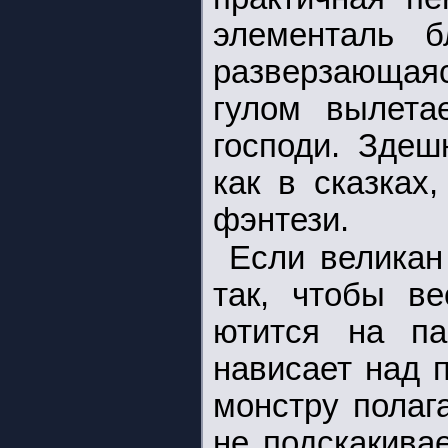
элементаль 
разверзающаяс
гулом вылета
господи. Здеш
как в сказках
фэнтези.
Если великан
так, чтобы ве
ютится на па
нависает над 
монстру полаг
не подскакивае