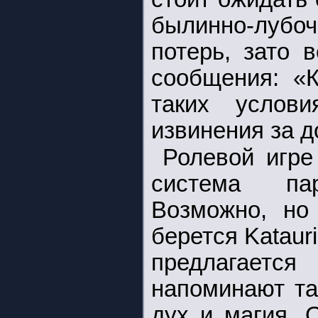
былинно-лубо
потерь, зато 
сообщения: «К
таких услови
извинения за 
Ролевой игре
система па
Возможно, но 
берется Kataur
предлагаетс
напоминают т
дух и магия. 