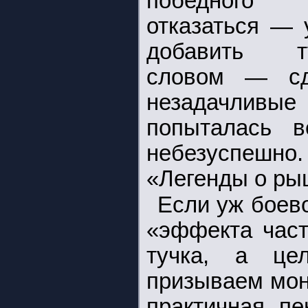
победного
отказаться — 
добавить т
словом — сд
незадачлив
попыталась 
небезуспеш
«Легенды о рыц
Если уж боев
«эффекта част
тучка, а це
призываем мон
практичная пе