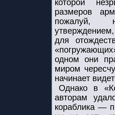
которой незр
размеров арм
пожалуй, 
утверждением,
для отождест
«погружающих» 
одном они пр
миром чересчу
начинает видет
Однако в «К
авторам удало
кораблика — п