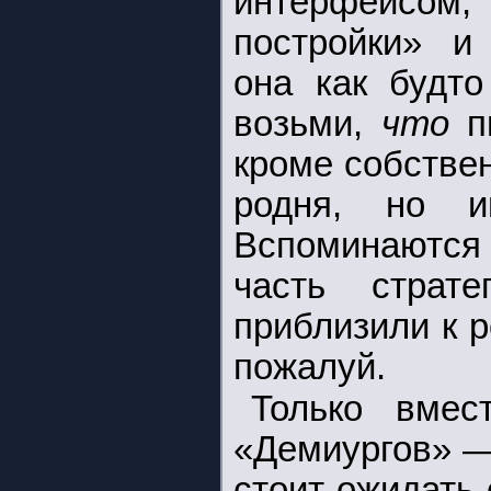
интерфейсом,
постройки» и
она как будто
возьми,
что
пи
кроме собстве
родня, но и
Вспоминаютс
часть страт
приблизили к р
пожалуй.
Только вмес
«Демиургов» —
стоит ожидать