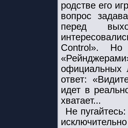
родстве его иг
вопрос задав
перед выхо
интересовали
Control». Н
«Рейнджерами»
официальных л
ответ: «Видит
идет в реальн
хватает...
Не пугайтесь:
исключительн