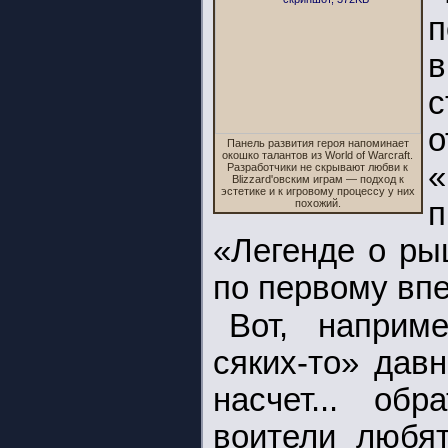
п
в
с
о
Панель развития героя напоминает
окошко талантов из World of Warcraft.
Разработчики не скрывают любви к
Blizzard'овским играм — подход к
эстетике и к игровому процессу у них
п
похожий.
«Легенде о ры
по первому вп
Вот, наприм
сяких-то» дав
насчет... об
воители любят