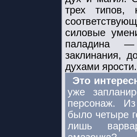
трех типов, 
соответствующ
силовые умени
паладина —
заклинания, д
духами ярости.
Это интерес
уже заплани
персонаж. Из
было четыре г
лишь варва