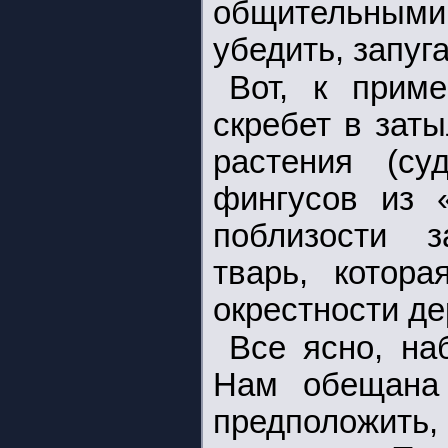
общительным
убедить, запуга
Вот, к приме
скребет в зат
растения (с
фингусов из «
поблизости з
тварь, котор
окрестности де
Все ясно, на
Нам обещан
предположит