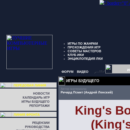
" border="0"
ИГРЫ ПО ЖАНРАМ
ПРОХОЖДЕНИЯ ИГР
СОВЕТЫ МАСТЕРОВ
КЛУБ ИКИ
ЭНЦИКЛОПЕДИЯ ЛКИ
И
ФОРУМ
ВИДЕО
ИГРЫ БУДУЩЕГО
ПЕРЕДОВАЯ ЛИНИЯ
Автор материала:
Ричард Псмит (Андрей Ленский)
НОВОСТИ
КАЛЕНДАРЬ ИГР
ИГРЫ БУДУЩЕГО
King's B
РЕПОРТАЖИ
ЛИНИЯ ФРОНТА
(King'
РЕЦЕНЗИИ
РУКОВОДСТВА