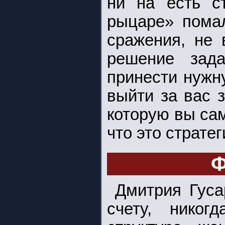
ни на есть ст
рыцаре» пома
сражения, не 
решение зада
принести нужну
выйти за вас 
которую вы са
что это страте
Ф
Дмитрия Гуса
счету, никог