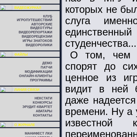
которых не бы
ВИДЕОЖУРНАЛ
КЛУБ
слуга именн
ИГРОПУТЕШЕСТВИЙ
АВТОРСКИЕ
ВИДЕОТУРЫ
единственный
ВИДЕОРЕПОРТАЖИ
ВИДЕОРЕЦЕНЗИИ
студенчества...
ИГРЫ ЗНАТОКОВ
ВИДЕОРОЛИКИ
О том, чем 
ФАЙЛЫ
спорят до сих
ДЕМО
ПАТЧИ
МОДИФИКАЦИИ
ценное из иг
ОНЛАЙН-КЛИЕНТЫ
ПРОГРАММЫ
видит в ней б
ЛИНИЯ СВЯЗИ
даже надеется
НЕКСТАТИ
КОНКУРСЫ
ЭРУДИТ-КВАРТЕТ
времени. Ну а
АВАТАРЫ
КОНТАКТЫ
известной
О ЖУРНАЛЕ
переименов
МАНИФЕСТ ЛКИ