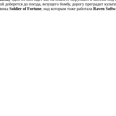
ой доберется до поезда, везущего бомбу, дорогу преградит культи
евика
Soldier of Fortune
, над которым тоже работала
Raven Softw