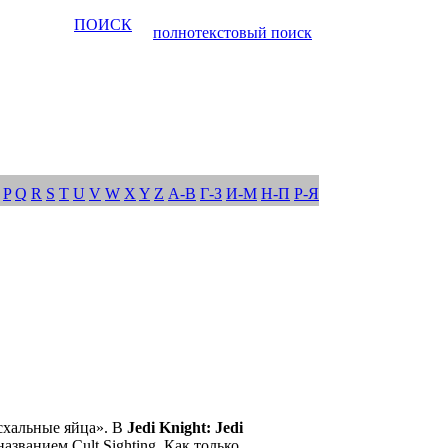
ПОИСК
полнотекстовый поиск
P
Q
R
S
T
U
V
W
X
Y
Z
А-В
Г-З
И-М
Н-П
Р-Я
схальные яйца». В
Jedi Knight: Jedi
азванием Cult Sighting. Как только