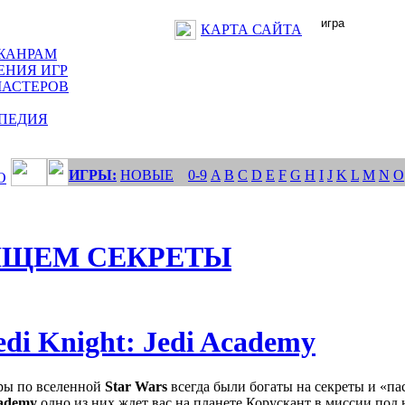
КАРТА САЙТА
ЖАНРАМ
ЕНИЯ ИГР
МАСТЕРОВ
ПЕДИЯ
ИГРЫ:
НОВЫЕ
0-9
A
B
C
D
E
F
G
H
I
J
K
L
M
N
O
О
ИЩЕМ СЕКРЕТЫ
edi Knight: Jedi Academy
ры по вселенной
Star Wars
всегда были богаты на секреты и «па
ademy
одно из них ждет вас на планете Корускант в миссии под н