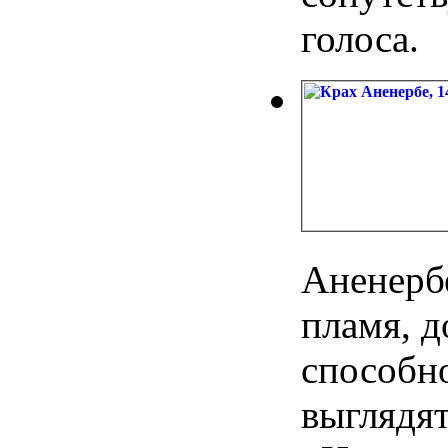
голоса.
Аненерб
пламя, д
способн
выглядят