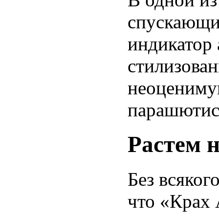
спускающи
индикатор
стилизова
неоцениму
парашютис
Растем н
Без всяког
что «Крах 