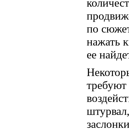
количест
продвиж
по сюже
нажать к
ее найде
Некотор
требуют
воздейст
штурвал
заслонки