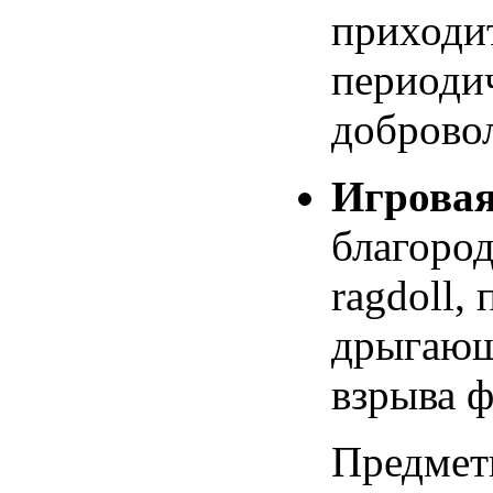
приходит
периодич
доброво
Игровая
благород
ragdoll,
дрыгающ
взрыва 
Предмет