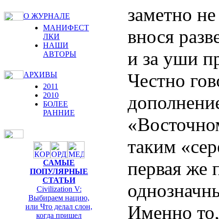
заметно не
О ЖУРНАЛЕ
МАНИФЕСТ
внося разв
ЛКИ
НАШИ
и за уши п
АВТОРЫ
Честно гово
АРХИВЫ
2011
2010
дополнени
БОЛЕЕ
РАННИЕ
«Восточно
таким «се
первая же 
САМЫЕ
ПОПУЛЯРНЫЕ
СТАТЬИ
однозначны
Civilization V:
Выбираем нацию,
Именно то,
или Что делал слон,
когда пришел