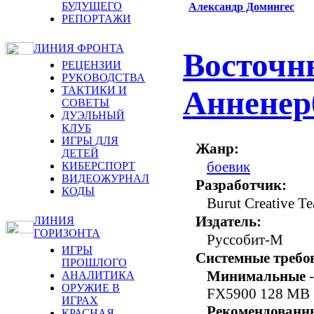
БУДУЩЕГО
Александр Домингес
РЕПОРТАЖИ
ЛИНИЯ ФРОНТА
Восточн
РЕЦЕНЗИИ
РУКОВОДСТВА
ТАКТИКИ И
Анненер
СОВЕТЫ
ДУЭЛЬНЫЙ
КЛУБ
ИГРЫ ДЛЯ
Жанр:
ДЕТЕЙ
боевик
КИБЕРСПОРТ
ВИДЕОЖУРНАЛ
Разработчик:
КОДЫ
Burut Creative T
Издатель:
ЛИНИЯ
ГОРИЗОНТА
Руссобит-М
ИГРЫ
Системные требо
ПРОШЛОГО
Минимальные
-
АНАЛИТИКА
ОРУЖИЕ В
FX5900 128 MB
ИГРАХ
Рекомендованн
КРАСНАЯ