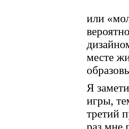
или «мол
вероятно
дизайном
месте жи
образовы
Я замети
игры, те
третий 
раз мне 