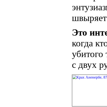
энтузиаз
швыряет 
Это инт
когда кт
убитого 
с двух р