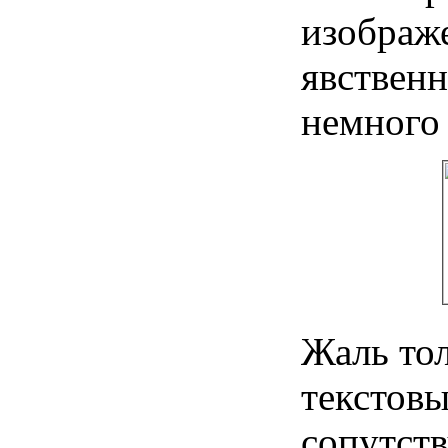
изображ
явствен
немного
Жаль то
текстовы
сопутст