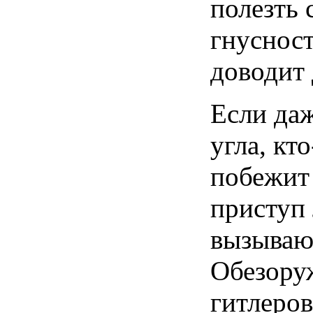
полезть 
гнуснос
доводит 
Если даж
угла, кт
побежит
приступ
вызываю
Обезору
гитлеров