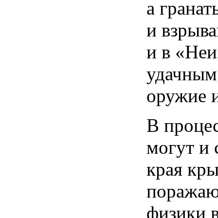
а грана
и взрыв
и в «Неи
удачным
оружие и
В процес
могут и 
края кры
поражаю
физики в