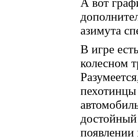
А вот граф
дополните
азимута сп
В игре ест
колесном т
Разумеется
пехотинцы 
автомобил
достойный 
появлении 