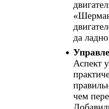
двигател
«Шерман
двигател
да ладно
Управле
Аспект 
практич
правильн
чем пере
Добавил