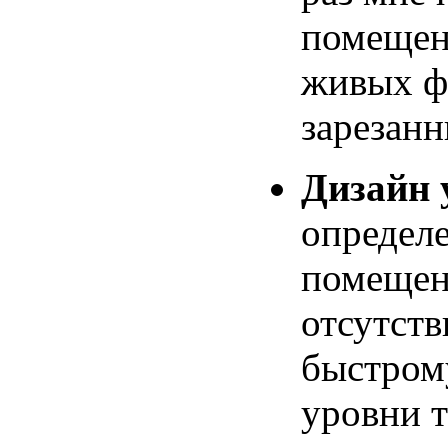
помещен
живых ф
зарезан
Дизайн 
определ
помещен
отсутств
быстром
уровни 