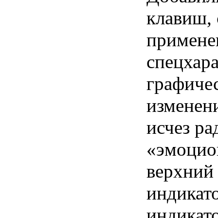
клавиш, 
примене
спецхара
графиче
изменени
исчез ра
«эмоцио
верхний 
индикат
индикат