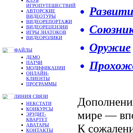
КЛУБ
ИГРОПУТЕШЕСТВИЙ
Развити
АВТОРСКИЕ
ВИДЕОТУРЫ
ВИДЕОРЕПОРТАЖИ
Союзник
ВИДЕОРЕЦЕНЗИИ
ИГРЫ ЗНАТОКОВ
ВИДЕОРОЛИКИ
Оружие
ФАЙЛЫ
ДЕМО
Прохож
ПАТЧИ
МОДИФИКАЦИИ
ОНЛАЙН-
КЛИЕНТЫ
ПРОГРАММЫ
ЛИНИЯ СВЯЗИ
Дополнени
НЕКСТАТИ
КОНКУРСЫ
мире — впо
ЭРУДИТ-
КВАРТЕТ
К сожален
АВАТАРЫ
КОНТАКТЫ