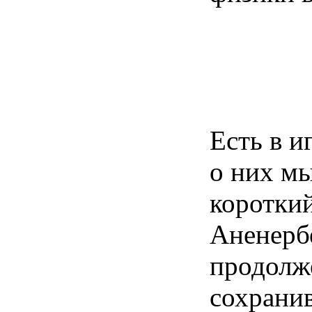
Есть в и
о них м
короткий
Аненерб
продолж
сохрани