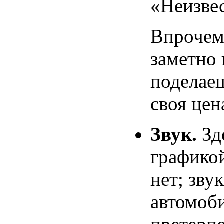
«Неизве
Впрочем,
заметно 
поделае
своя цен
Звук.
Зде
графико
нет; зву
автомоб