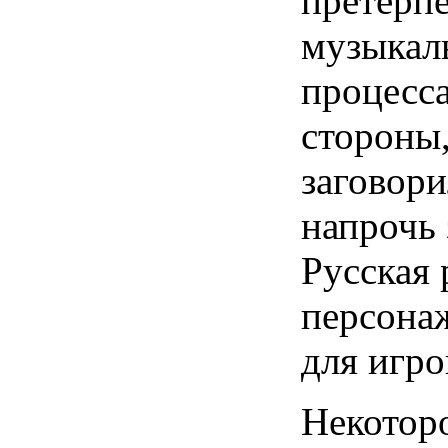
претерпе
музыкал
процесса
стороны,
заговори
напрочь 
Русская 
персона
для игро
Некоторо