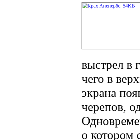
выстрел в 
чего в вер
экрана поя
черепов, о
Одновремен
о котором 