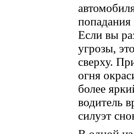
автомобиля
попадания
Если вы ра
угрозы, эт
сверху. Пр
огня окрас
более ярки
водитель в
силуэт сно
В одной из