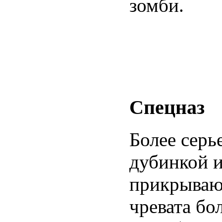
зомби.
Спецназ
Более сер
дубинкой 
прикрывают
чревата б