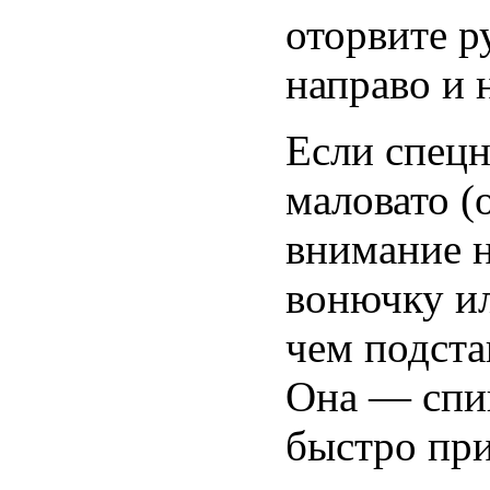
оторвите р
направо и 
Если спецн
маловато (
внимание н
вонючку ил
чем подста
Она — спин
быстро при