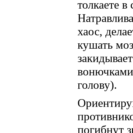
толкаете в
Натравлива
хаос, дела
кушать мо
закидывает
вонючками 
голову).
Ориентируй
противнико
погибнут з