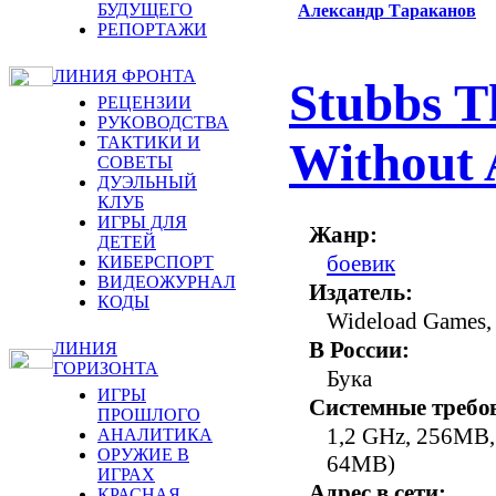
БУДУЩЕГО
Александр Тараканов
РЕПОРТАЖИ
ЛИНИЯ ФРОНТА
Stubbs T
РЕЦЕНЗИИ
РУКОВОДСТВА
ТАКТИКИ И
Without 
СОВЕТЫ
ДУЭЛЬНЫЙ
КЛУБ
ИГРЫ ДЛЯ
Жанр:
ДЕТЕЙ
боевик
КИБЕРСПОРТ
ВИДЕОЖУРНАЛ
Издатель:
КОДЫ
Wideload Games,
В России:
ЛИНИЯ
ГОРИЗОНТА
Бука
ИГРЫ
Системные требо
ПРОШЛОГО
1,2 GHz, 256MB,
АНАЛИТИКА
ОРУЖИЕ В
64MB)
ИГРАХ
Адрес в сети:
КРАСНАЯ