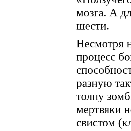
мозга. А д
шести.
Несмотря н
процесс бо
способност
разную так
толпу зомб
мертвяки н
свистом (к