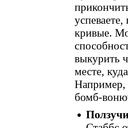
прикончить
успеваете,
кривые. М
способност
выкурить ч
месте, куд
Например, 
бомб-вонюч
Ползучи
Стаббс о