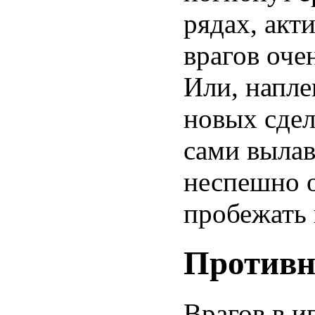
рядах, акт
врагов оче
Или, напле
новых сдел
сами выла
неспешно 
пробежать 
Против
Врагов в и