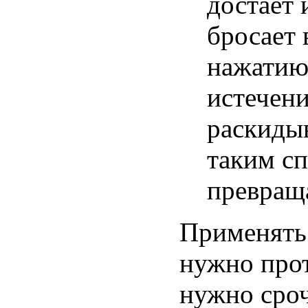
достает
бросает 
нажатию
истечени
раскидыв
таким с
превращ
Применять
нужно прот
нужно сроч