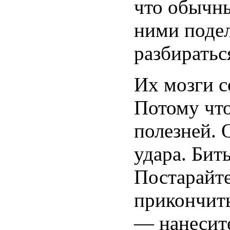
что обычны
ними подел
разбиратьс
Их мозги с
Потому что
полезней. 
удара. Бит
Постарайте
прикончить
— нанесите