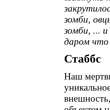
закрутилос
зомби, овц
зомби, ... 
даром что 
Стаббс
Наш мертв
уникальное
внешность,
объектом 