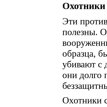
Охотники
Эти проти
полезны. О
вооруженн
образца, б
убивают с 
они долго 
беззащитны
Охотники с