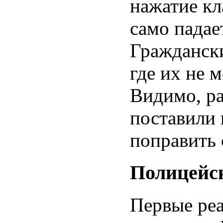
нажатие кл
само падает
Граждански
где их не 
Видимо, р
поставили 
поправить 
Полицейс
Первые ре