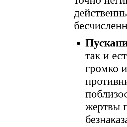
действенн
бесчислен
Пускани
так и ес
громко и
противни
поблизос
жертвы 
безнаказ