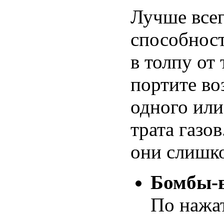
Лучше все
способност
в толпу от
портите во
одного ил
трата газо
они слишко
Бомбы-
По нажа