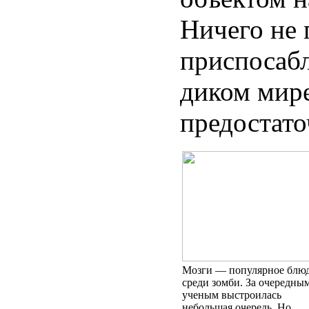
Ничего не
приспосабл
диком мире
предостато
Мозги — популярное блю
среди зомби. За очередны
ученым выстроилась
небольшая очередь. Но