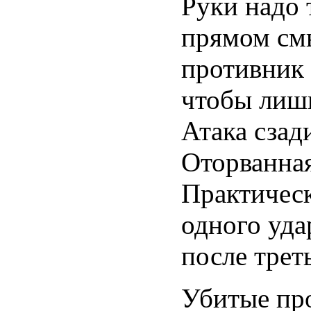
Руки надо 
прямом смы
противник 
чтобы лиши
Атака сзад
Оторванна
Практическ
одного уда
после трет
Убитые пр