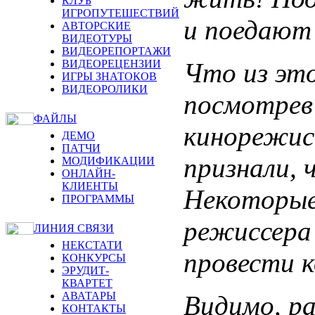
КЛУБ
ИГРОПУТЕШЕСТВИЙ
и поедают 
АВТОРСКИЕ
ВИДЕОТУРЫ
ВИДЕОРЕПОРТАЖИ
Что из это
ВИДЕОРЕЦЕНЗИИ
ИГРЫ ЗНАТОКОВ
ВИДЕОРОЛИКИ
посмотрев
ФАЙЛЫ
кинорежис
ДЕМО
ПАТЧИ
признали, 
МОДИФИКАЦИИ
ОНЛАЙН-
КЛИЕНТЫ
Некоторые
ПРОГРАММЫ
режиссера 
ЛИНИЯ СВЯЗИ
НЕКСТАТИ
провести к
КОНКУРСЫ
ЭРУДИТ-
КВАРТЕТ
АВАТАРЫ
Видимо, ра
КОНТАКТЫ