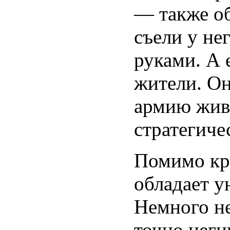
— также о
съели у не
руками. А 
жители. О
армию жив
стратегиче
Помимо кр
обладает 
Немного н
точно неги