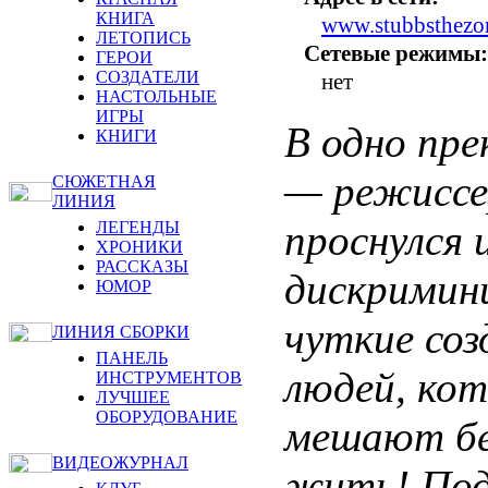
КНИГА
www.stubbsthezo
ЛЕТОПИСЬ
Сетевые режимы:
ГЕРОИ
СОЗДАТЕЛИ
нет
НАСТОЛЬНЫЕ
ИГРЫ
В одно пр
КНИГИ
— режиссе
СЮЖЕТНАЯ
ЛИНИЯ
проснулся 
ЛЕГЕНДЫ
ХРОНИКИ
РАССКАЗЫ
дискримин
ЮМОР
чуткие со
ЛИНИЯ СБОРКИ
ПАНЕЛЬ
людей, ко
ИНСТРУМЕНТОВ
ЛУЧШЕЕ
ОБОРУДОВАНИЕ
мешают бе
ВИДЕОЖУРНАЛ
жить! Под