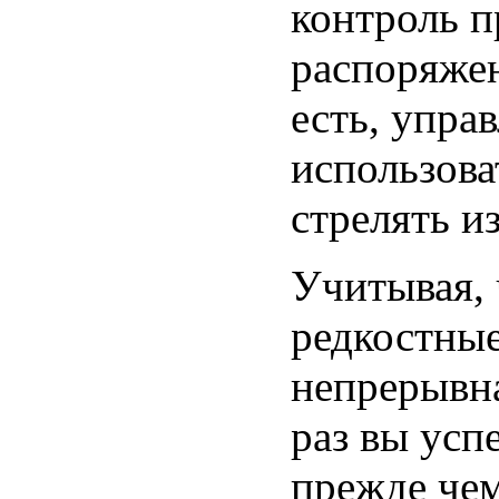
контроль п
распоряжен
есть, упра
использова
стрелять из
Учитывая, 
редкостные
непрерывна
раз вы усп
прежде че