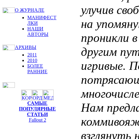
улучив сво
О ЖУРНАЛЕ
МАНИФЕСТ
на упомян
ЛКИ
НАШИ
проникли в
АВТОРЫ
АРХИВЫ
другим пут
2011
2010
игривые. 
БОЛЕЕ
РАННИЕ
потрясающ
многочисл
САМЫЕ
Нам предл
ПОПУЛЯРНЫЕ
СТАТЬИ
коммивояж
Fallout 2
взглянуть 