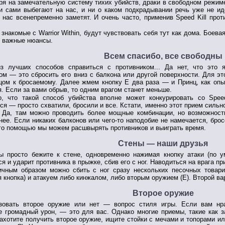
ря на замечательную систему тихих убийств, драки в свободном режиме
и сами выбегают на нас, и ни о каком подкрадывании речь уже не ид
о нас всенепременно заметят. И очень часто, применив Speed Kill про
 знакомые с Warrior Within, будут чувствовать себя тут как дома. Боев
 важные нюансы.
Всем спасибо, все свободны
з лучших способов справиться с противником... Да нет, что это 
ом — это сбросить его вниз с балкона или другой поверхности. Для э
цом к бросаемому. Далее жмем кнопку E два раза — и Принц, как оп
я. Если за вами обрыв, то одним врагом станет меньше.
о, что такой способ убийства вполне может конкурировать со Spee
ся — просто схватили, бросили и все. Кстати, именно этот прием силь
. Да, там можно проводить более мощные комбинации, но возможнос
нее. Если никаких балконов или чего-то наподобие не намечается, бро
го помощью мы можем расшвырять противников и выиграть время.
Стены — наши друзья
ы просто бежите к стене, одновременно нажимая кнопку атаки (по 
ся и ударит противника в прыжке, сбив его с ног. Наводиться на врага пр
ичным образом можно сбить с ног сразу нескольких песочных товари
 кнопка) и атакуем либо кинжалом, либо вторым оружием (E). Второй в
Второе оружие
зовать второе оружие или нет — вопрос стиля игры. Если вам нр
 громадный урон, — это для вас. Однако многие приемы, такие как за
ахотите получить второе оружие, ищите стойки с мечами и топорами и