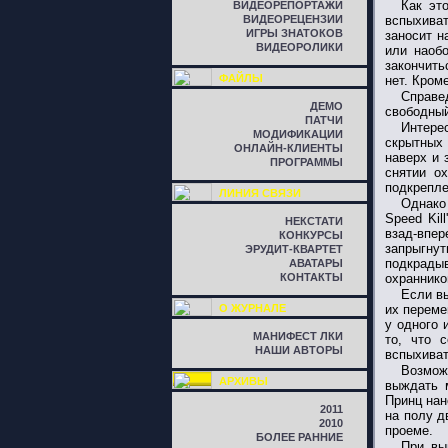
Как эт
ВИДЕОРЕПОРТАЖИ
ВИДЕОРЕЦЕНЗИИ
вспыхиват
ИГРЫ ЗНАТОКОВ
заносит н
ВИДЕОРОЛИКИ
или наоб
закончить
ФАЙЛЫ
нет. Кроме
Справе
ДЕМО
свободный
ПАТЧИ
Интере
МОДИФИКАЦИИ
скрытных 
ОНЛАЙН-КЛИЕНТЫ
наверх и 
ПРОГРАММЫ
снятии о
подкрепле
ЛИНИЯ СВЯЗИ
Однако
Speed Kil
НЕКСТАТИ
взад-впе
КОНКУРСЫ
запрыгну
ЭРУДИТ-КВАРТЕТ
подкрады
АВАТАРЫ
КОНТАКТЫ
охраннико
Если вы
О ЖУРНАЛЕ
их переме
у одного 
МАНИФЕСТ ЛКИ
то, что 
НАШИ АВТОРЫ
вспыхиват
Возмож
АРХИВЫ
выждать м
Принц нан
2011
на полу д
2010
проеме.
БОЛЕЕ РАННИЕ
При вы