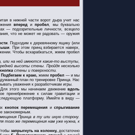
итая в нижней части ворот дыра учит нас
ижения
вперед
и
пробел
, мы буквально
нах — подозрительные личности, всецело
ания, что не может не радовать — оружия
ости
. Подходим к деревянному ящику (или
мыши
. При этом принц взбирается наверх,
ожении. Чтобы вскарабкаться, жмем пробел
, или на ней имеются какие-то выступы,
редней высоты стены. Пройдя несколько
кнопка
стены и поверхности.
.
Подбегаем к краю,
жмем
пробел
— и мы
одуманный план по тренировке Принца. Нас
ызывать уважения к разработчикам игры.
 Для этого мы начинаем движение
вдоль
ное пренебрежение к силам гравитации и
а следующую платформу. Имейте в виду —
ых
кнопок перемещения
и
спрыгивание
лне закономерным.
емещения Принца в ту или иную сторону.
для того же перемещения нам уже нужна, к
 Чтобы
запрыгнуть на колонну,
достаточно