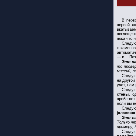
В перв
первой а
вкатывае
поглощенн
пока что н
Следую
к каменн
автоматич
— и… Поз
Это в
то прове
миссий, в
Следую
на другой
учат, нам
Следую
стены,
о
пробегает
если вы н
Следу
(клавиша
Это в
Только чт
примеру, 
Следую