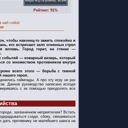
Рейтинг: 91%
 над собой.
ро
н, чтобы наконец-то зажить спокойно и
вань, его встречают залп огненных стрел
ся вплавь. Город горит, на стенах —
.
ых событий — коварный визирь, который
ться со множеством противников внутри
кроме всего этого — борьба с темной
 нашего героя.
енились геймпады. А про эту игру не раз
так. Данное руководство написано исходя
намереваясь с их помощью преодолеть все
бийства
городе, захваченном неприятелем? Встать
одкрадываться сзади, сбоку, свешиваться
не дать противнику ни малейшего шанса на