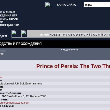
КАРТА САЙТА
ПО ЖАНРАМ
ЖДЕНИЯ ИГР
Ы МАСТЕРОВ
КИ
ЛОПЕДИЯ ЛКИ
ИГРЫ:
НОВЫЕ
0-9
A
B
C
D
E
F
G
H
I
J
K
L
M
N
O
P
ИДЕО
ОДСТВА И ПРОХОЖДЕНИЯ
вид для печати
иала:
рев
Prince of Persia: The Two Th
ик
ь:
oft Montreal, Ubi Soft Entertainment
и:
ла
ные требования:
, NVIDIA GeForce 3, ATI Radeon 7500
 сети:
princeofpersiagame.com
е режимы: