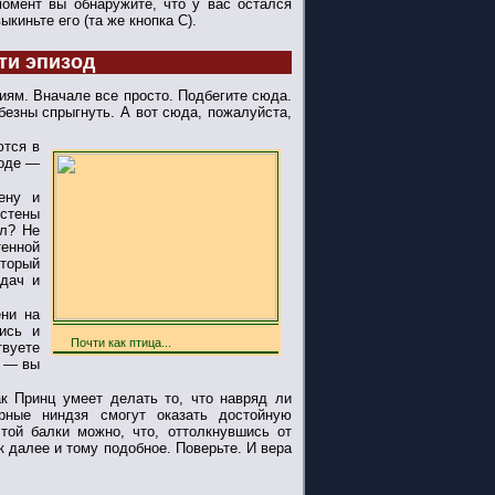
 момент вы обнаружите, что у вас остался
киньте его (та же кнопка С).
ти эпизод
ям. Вначале все просто. Подбегите сюда.
безны спрыгнуть. А вот сюда, пожалуйста,
ются в
зоде —
ену и
стены
ел? Не
тенной
оторый
адач и
ени на
шись и
Почти как птица...
вуете
ю — вы
к Принц умеет делать то, что навряд ли
рные ниндзя смогут оказать достойную
той балки можно, что, оттолкнувшись от
к далее и тому подобное. Поверьте. И вера