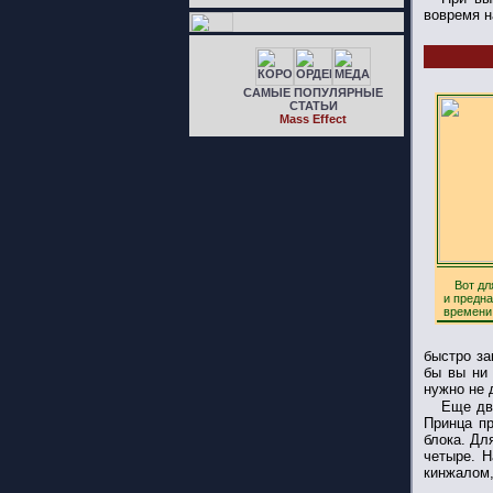
вовремя н
САМЫЕ ПОПУЛЯРНЫЕ
СТАТЬИ
Mass Effect
Вот дл
и предн
времени
быстро за
бы вы ни 
нужно не 
Еще дв
Принца пр
блока. Дл
четыре. Н
кинжалом,