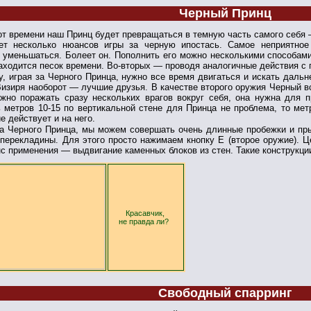
Черный Принц
от времени наш Принц будет превращаться в темную часть самого себя 
ет несколько нюансов игры за черную ипостась. Самое неприятное
 уменьшаться. Болеет он. Пополнить его можно несколькими способами
аходится песок времени. Во-вторых — проводя аналогичные действия с 
у, играя за Черного Принца, нужно все время двигаться и искать даль
изиря наоборот — лучшие друзья. В качестве второго оружия Черный вс
жно поражать сразу нескольких врагов вокруг себя, она нужна для 
 метров 10-15 по вертикальной стене для Принца не проблема, то мет
е действует и на него.
за Черного Принца, мы можем совершать очень длинные пробежки и пры
перекладины. Для этого просто нажимаем кнопку E (второе оружие). Ц
с применения — выдвигание каменных блоков из стен. Такие конструкц
Красавчик,
не правда ли?
Свободный спарринг