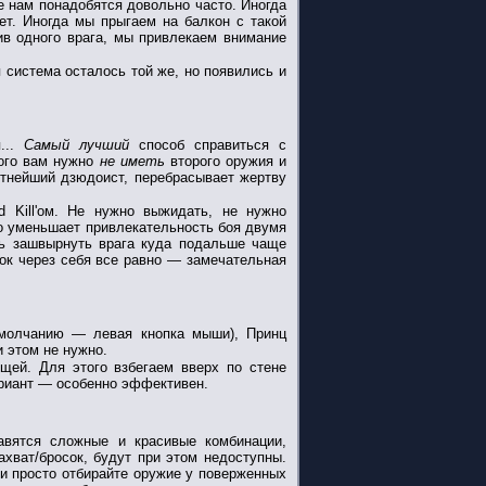
 нам понадобятся довольно часто. Иногда
ет. Иногда мы прыгаем на балкон с такой
тив одного врага, мы привлекаем внимание
ая система осталось той же, но появились и
я...
Самый лучший
способ справиться с
того вам нужно
не иметь
второго оружия и
ытнейший дзюдоист, перебрасывает жертву
d Kill'ом. Не нужно выжидать, не нужно
но уменьшает привлекательность боя двумя
ть зашвырнуть врага куда подальше чаще
сок через себя все равно — замечательная
умолчанию — левая кнопка мыши), Принц
и этом не нужно.
щей. Для этого взбегаем вверх по стене
ариант — особенно эффективен.
авятся сложные и красивые комбинации,
хват/бросок, будут при этом недоступны.
ли просто отбирайте оружие у поверженных