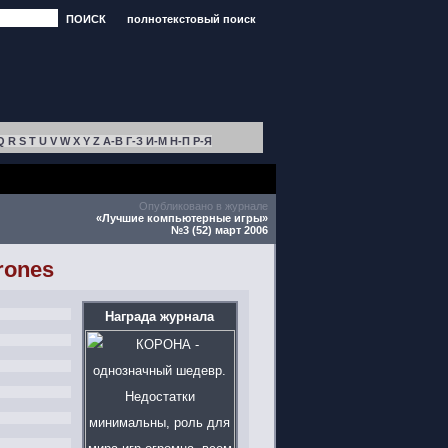
ПОИСК
полнотекстовый поиск
Q
R
S
T
U
V
W
X
Y
Z
А-В
Г-З
И-М
Н-П
Р-Я
Опубликовано в журнале
«Лучшие компьютерные игры»
№3 (52) март 2006
rones
Награда журнала