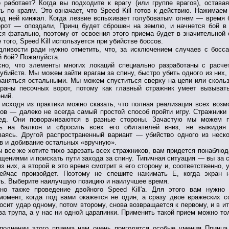
о работает? Когда вы подходите к врагу (или группе врагов), остава
ь по краям. Это означает, что Speed Kill готов к действию. Нажимаем
ад ней кинжал. Когда лезвие вспыхивает голубоватым огнем — время 
орот — опоздали, Принц будет сброшен на землю, и начнется бой в
ся фатально, поэтому от освоения этого приема будет в значительной
 того, Speed Kill используется при убийстве боссов.
дливости ради нужно отметить, что, за исключением случаев с босса
 бой? Пожалуйста.
сно, что элементы многих локаций специально разработаны с расче
убийств. Мы можем зайти врагам за спину, быстро убить одного из них,
заняться остальными. Мы можем спуститься сверху на цепи или скользя
храны песочных ворот, потому как главный стражник умеет вызыват
ний.
 исходя из практики можно сказать, что полная реализация всех воз
l'ов — далеко не всегда самый простой способ пройти игру. Стражники
ред. Они поворачиваются в разные стороны. Зачастую мы можем п
ть на балкон и сбросить всех его обитателей вниз, не выжидая
ваясь. Другой распространенный вариант — убийство одного из неск
в и добивание остальных «вручную».
 все же хотите тихо зарезать всех стражников, вам придется понаблюд
щениями и поискать пути захода за спину. Типичная ситуация — вы за 
из них, а второй в это время смотрит в его сторону и, соответственно, 
сейчас произойдет. Поэтому не спешите нажимать E, когда экран 
ь. Выберите наилучшую позицию и наилучшее время.
но также проведение двойного Speed Kill'a. Для этого вам нужно
омент, когда под вами окажется не один, а сразу двое вражеских с
осит удар одному, потом второму, снова возвращается к первому, и в и
ва трупа, а у нас ни одной царапинки. Применить такой прием можно то
полнении этого приема нам очень пригодятся особые умения Принца