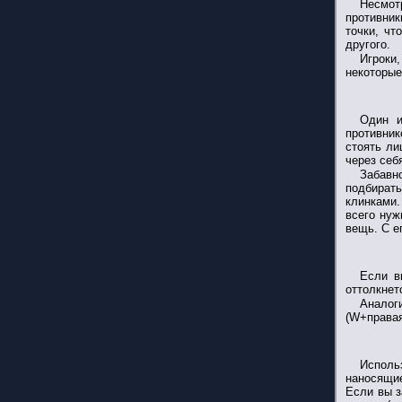
Несмот
противник
точки, чт
другого.
Игроки,
некоторые
Один и
противник
стоять ли
через себ
Забавн
подбирать
клинками
всего нуж
вещь. С е
Если в
оттолкнет
Аналог
(W+правая
Исполь
наносящие
Если вы з