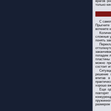
врагов (к
только ки
С само
Прыгните 
воткните 
Количе
сложные у
понять за
Перекл
оттолкну
заканчив
попадем л
пластины 
можно пр
состоит иг
Ситуац
решение 
впитав в
практичес
хорошо вж
Еще од
повторят
конкуренц
пружинног
размером 