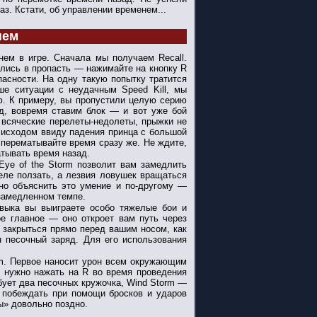
з. Кстати, об управлении временем...
нем
нем в игре. Сначала мы получаем Recall.
ались в пропасть — нажимайте на кнопку R
пасности. На одну такую попытку тратится
ше ситуации с неудачным Speed Kill, мы
. К примеру, вы пропустили целую серию
д, вовремя ставим блок — и вот уже бой
, всяческие перелеты-недолеты, прыжки не
 исходом ввиду падения принца с большой
 перематывайте время сразу же. Не ждите,
тывать время назад.
Eye of the Storm позволит вам замедлить
-еле ползать, а лезвия ловушек вращаться
но объяснить это умение и по-другому —
 замедленном темпе.
ыка вы выиграете особо тяжелые бои и
е главное — оно откроет вам путь через
 закрыться прямо перед вашим носом, как
н песочный заряд. Для его использования
rm. Первое наносит урон всем окружающим
м нужно нажать на R во время проведения
ебует два песочных кружочка, Wind Storm —
о побеждать при помощи бросков и ударов
ы» довольно поздно.