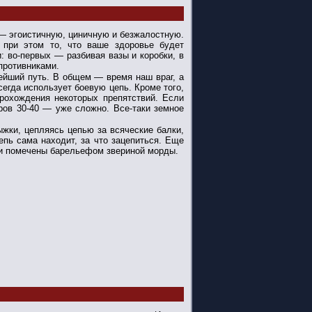
— эгоистичную, циничную и безжалостную.
 при этом то, что ваше здоровье будет
: во-первых — разбивая вазы и коробки, в
противниками.
нейший путь. В общем — время наш враг, а
егда использует боевую цепь. Кроме того,
прохождения некоторых препятствий. Если
ров 30-40 — уже сложно. Все-таки земное
жки, цепляясь цепью за всяческие балки,
епь сама находит, за что зацепиться. Еще
ии помечены барельефом звериной морды.