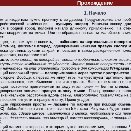
Прохождение
1. Начало
ом эпизоде нам нужно проникнуть во дворец. Предусмотрительно проб
кробатической комбинации —
кувырку вперед
. Нажимая кнопку
дв
мся в родной город, положив начало длинному приключению. На сте
ые спаррингом на мечах. Они не обращают на нас ни малейшего вним
ет.
щее, что нам нужно освоить, —
взбегание на вертикальные поверхн
ой тумбе), движемся
вперед,
одновременно нажимая
правую кнопку 
ески цепляясь руками за край, и повисает в таком раскоряченном пол
дравляю, вы сделали это!
ажно:
если стена, по которой вы хотите взобраться, слишком высока
рнуть такую комбинацию не удастся. Ищите ровные поверхности и с
ы научитесь на глаз определять пригодные для комбинации
W+правая 
щий несложный трюк —
перепрыгивание через пустое пространство
 стороне. Вообще, с первых же минут игры мы чувствуем тщательно пр
 рассказывают, нам объясняют, как и что делать. Все это не может не в
щий постоянно применяемый по ходу игры прием —
бег по стенам
.
дновременно зажимая
правую кнопку мыши
. Принц проявляет пол
 значительное расстояние вдоль стены, благополучно приземляясь н
е вовремя отпустите правую кнопку, Принц упадет.
ющие упражнения просты —
лазание по карнизу
при помощи обычн
 С
). Избегайте спрыгивать так с высоты 5-6 этажа. Результат будет впо
ажно:
при сдвиге камеры изменяются и кнопки, необходимые для пер
о вы двигались вправо при помощи D, камера развернулась, и теперь 
S.
щий элемент интерьера, с которым нужно познакомиться, — колонны.