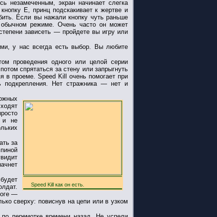
ясь незамеченным, экран начинает слегка
 кнопку E, принц подскакивает к жертве и
бить. Если вы нажали кнопку чуть раньше
 обычном режиме. Очень часто он может
 степени зависеть — пройдете вы игру или
ми, у нас всегда есть выбор. Вы любите
том проведения одного или целой серии
 потом спрятаться за стену или запрыгнуть
 в проеме. Speed Kill очень помогает при
ь подкрепления. Нет стражника — нет и
можных
 ходят
росто
 и не
ольких
ать за
спиной
увидит
начнет
 будет
Speed Kill как он есть.
олдат.
тоге —
лько сверху: повиснув на цепи или в узком
 по перемотке времени назад. Не успели