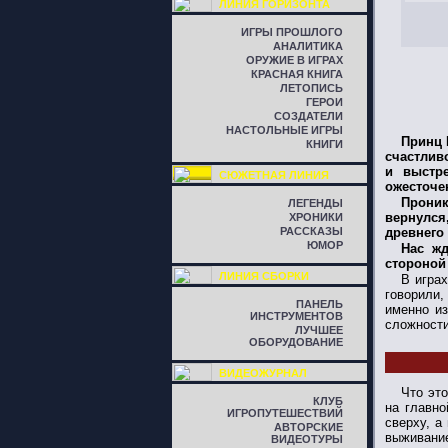
ЛИНИЯ ГОРИЗОНТА
ИГРЫ ПРОШЛОГО
АНАЛИТИКА
ОРУЖИЕ В ИГРАХ
КРАСНАЯ КНИГА
ЛЕТОПИСЬ
ГЕРОИ
СОЗДАТЕЛИ
НАСТОЛЬНЫЕ ИГРЫ
Принц 
КНИГИ
счастливо
и выстре
СЮЖЕТНАЯ ЛИНИЯ
ожесточе
Проник
ЛЕГЕНДЫ
вернулся
ХРОНИКИ
РАССКАЗЫ
древнего 
ЮМОР
Нас жд
стороной
ЛИНИЯ СБОРКИ
В игра
говорили,
ПАНЕЛЬ
именно из
ИНСТРУМЕНТОВ
сложности
ЛУЧШЕЕ
ОБОРУДОВАНИЕ
ВИДЕОЖУРНАЛ
Что эт
КЛУБ
на главно
ИГРОПУТЕШЕСТВИЙ
сверху, а
АВТОРСКИЕ
выживани
ВИДЕОТУРЫ