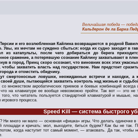
Величайшая победа — победа
Кальдерон де ла Барка Пед
Персии и его возлюбленная Кайлина возвращаются в родной Вавило
. Увы, их мечтам не суждено сбыться: когда их судно заходит в га
л из катапульты, после чего добираться до берега приходит
нное сражение, а потерявшую сознание Кайлину захватывают в плен
нув в город, Принц скоро осознает, что виновник всех этих ужасн
, чтобы захватить власть над государством. Нам предстоит срази
города и отомстить обидчику.
ут смертоносные ловушки, неожиданные встречи и находки, а 
 своей души, пытающейся захватить контроль над жизнью и судьбой
х со множеством акробатических приемов и боевых комбинаций всегда ц
 что на клавиатуре ее вообще невозможно пройти. Так вот — это не 
 того, что читатель пользуется стандартной клавиатурой и мышью, 
 игрового процесса.
Speed Kill — система быстрого у
о? Ни много ни мало — основная «фишка» игры. Что делать одиночке в 
й площади и кричать: мол, выходите, биться будем? Как бы не так. П
 потом, когда наступит тот самый момент, — атаковать. Да так, чтобы 
е.