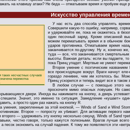
ажать на клавишу атаки? Не беда — отматываем время и пробуем еще ра
Искусство управления време
У нас есть два способа управлять време
Совершили какую-то ошибку, например, сорв
и удерживайте ее, пока не окажетесь в безо
один песочный заряд. Кроме описанной вы
можем перематывать время и в обычном бою
ударов противника. Отматываем время наза
заканчивается по-другому. Ну и, конечно же
туда — все, что заканчивается смертельным
высоты. Важная деталь: если вы падаете, то
пока Принц упадет. Мертвые не умеют перема
Второе умение с поэтическим названием 
все происходящее вокруг. Враги начнут еле
я таких несчастных случаев
гораздо ленивее, чем им хотелось бы. Мож
азначена перемотка
Принц ускорился и теперь видит все в таком
.
В любом случае — с помощью этого нав
проскочите мимо опасных ловушек. Но само
крывающиеся двери. Иногда вы нажимаете на кнопку, а дверь успевает
спешили. Значит, это именно та ситуация. Замедление «кушает» оди
давить, а просто один раз нажать на кнопку R.
а умения, закрепленные за этой кнопкой, — Winds of Sand и Wind Sto
отивникам. Второе — попросту их убивает. Для активации первого на
я второго — удерживать эту кнопку несколько секунд. Winds of Sand тр
авыки, честно говоря, только кажутся полезными. Врагов лучше всег
 а песок экономить на случай падения. К тому же появляются эти «ветр