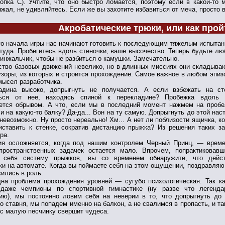
нопка С). Учтите, что оно быстро ломается, поэтому если в какой-то
нжал, не удивляйтесь. Если же вы захотите избавиться от меча, просто вы
Акробатические трюки, или как прой
го начала игры нас начинают готовить к последующим тяжелым испытани
туда. Пробегитесь вдоль стеночки, ваше высочество. Теперь будьте лю
кинжальчик, чтобы не разбиться о камушки. Замечательно.
ство базовых движений невелико, но в длинных миссиях они складыва
зоры, из которых и строится прохождение. Самое важное в любом эпи
мысел разработчика.
адина высоко, допрыгнуть не получается. А если взбежать на ст
ться от нее, находясь спиной к перекладине? Пробежка вдоль 
ается обрывом. А что, если мы в последний момент нажмем на проб
и на какую-то балку? Да-да... Вон на ту самую. Допрыгнуть до этой нас
невозможно. Ну просто нереально! Хм... А нет ли поблизости ящичка, к
иставить к стенке, сократив дистанцию прыжка? Из решения таких з
ра.
ия осложняется, когда под нашим контролем Черный Принц, — врем
пространственных задачек остается мало. Впрочем, попрактиковав
 себя систему прыжков, вы со временем обнаружите, что дейст
ки на автомате. Когда вы поймаете себя на этом ощущении, поздравля
ились в роль.
на проблема прохождения уровней — сугубо психологическая. Так ка
 даже чемпионы по спортивной гимнастике (ну разве что легенда
ию), мы постоянно ловим себя на неверии в то, что допрыгнуть до 
о ставня, мы попадем именно на балкон, а не свалимся в пропасть, и та
с малую песчинку свершит чудеса.