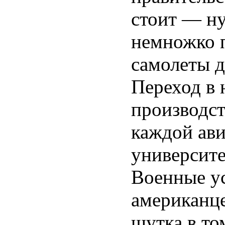
стоит — ну
немножко 
самолеты д
Переход в 
производс
каждой ави
университе
Военные ус
американце
шутка в то