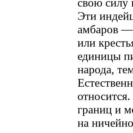
свою силу н
Эти индейц
амбаров — 
или кресть
единицы пи
народа, те
Естественн
относится.
границ и м
на ничейно