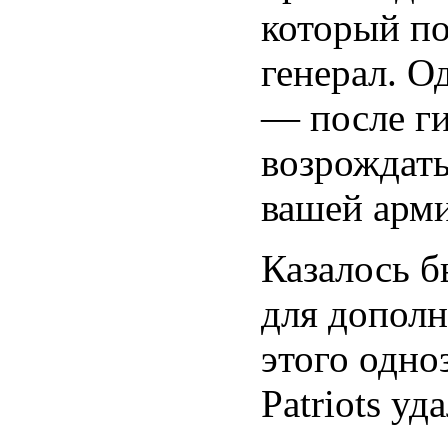
который п
генерал. О
— после г
возрождать
вашей арм
Казалось б
для дополн
этого одно
Patriots уд