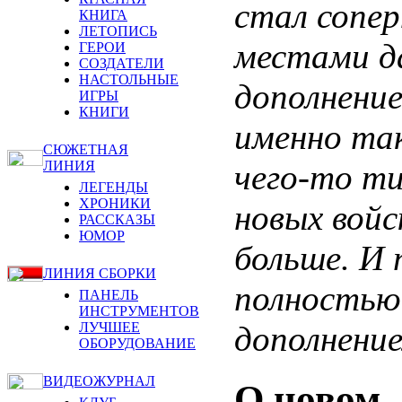
стал сопер
КНИГА
ЛЕТОПИСЬ
местами да
ГЕРОИ
СОЗДАТЕЛИ
НАСТОЛЬНЫЕ
дополнение
ИГРЫ
КНИГИ
именно так
СЮЖЕТНАЯ
чего-то ти
ЛИНИЯ
ЛЕГЕНДЫ
ХРОНИКИ
новых войс
РАССКАЗЫ
ЮМОР
больше. И 
ЛИНИЯ СБОРКИ
полностью 
ПАНЕЛЬ
ИНСТРУМЕНТОВ
дополнени
ЛУЧШЕЕ
ОБОРУДОВАНИЕ
ВИДЕОЖУРНАЛ
О новом