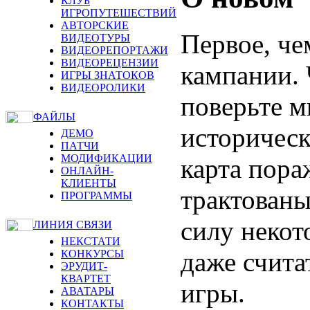
КЛУБ
ИГРОПУТЕШЕСТВИЙ
АВТОРСКИЕ
Первое, че
ВИДЕОТУРЫ
ВИДЕОРЕПОРТАЖИ
ВИДЕОРЕЦЕНЗИИ
кампании. 
ИГРЫ ЗНАТОКОВ
ВИДЕОРОЛИКИ
поверьте мн
ФАЙЛЫ
историческ
ДЕМО
ПАТЧИ
МОДИФИКАЦИИ
карта пора
ОНЛАЙН-
КЛИЕНТЫ
трактованы
ПРОГРАММЫ
силу неко
ЛИНИЯ СВЯЗИ
НЕКСТАТИ
даже счит
КОНКУРСЫ
ЭРУДИТ-
КВАРТЕТ
игры.
АВАТАРЫ
КОНТАКТЫ