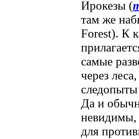
Ирокезы (
там же наб
Forest). К
прилагаетс
самые раз
через леса
следопыты 
Да и обычн
невидимы, 
для против