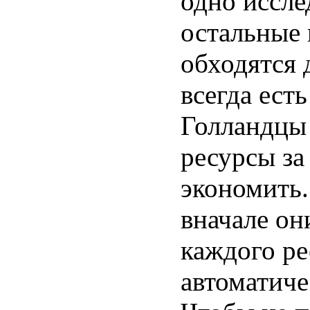
одно иссле
остальные 
обходятся 
всегда ест
Голландцы
ресурсы за
экономить.
вначале он
каждого рес
автоматиче