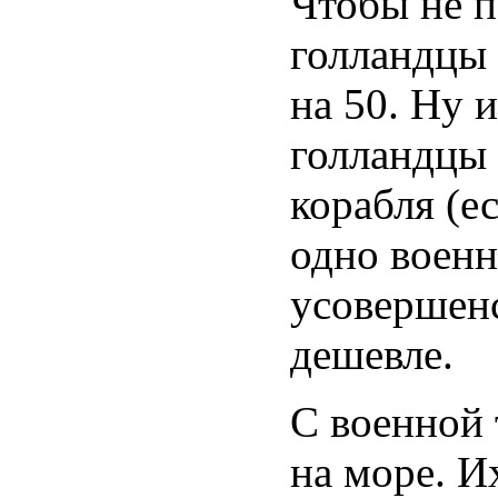
Чтобы не п
голландцы 
на 50. Ну и
голландцы 
корабля (е
одно военн
усовершенс
дешевле.
С военной 
на море. И