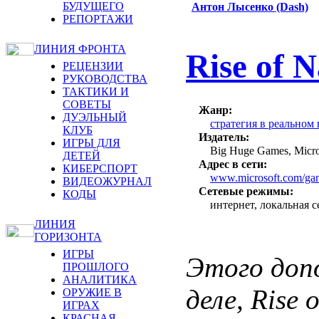
БУДУЩЕГО
Антон Лысенко (Dash)
РЕПОРТАЖИ
ЛИНИЯ ФРОНТА
Rise of N
РЕЦЕНЗИИ
РУКОВОДСТВА
ТАКТИКИ И
СОВЕТЫ
Жанр:
ДУЭЛЬНЫЙ
стратегия в реальном
КЛУБ
Издатель:
ИГРЫ ДЛЯ
Big Huge Games, Micro
ДЕТЕЙ
Адрес в сети:
КИБЕРСПОРТ
www.microsoft.com/game
ВИДЕОЖУРНАЛ
Сетевые режимы:
КОДЫ
интернет, локальная с
ЛИНИЯ
ГОРИЗОНТА
ИГРЫ
Этого доп
ПРОШЛОГО
АНАЛИТИКА
деле, Rise 
ОРУЖИЕ В
ИГРАХ
КРАСНАЯ