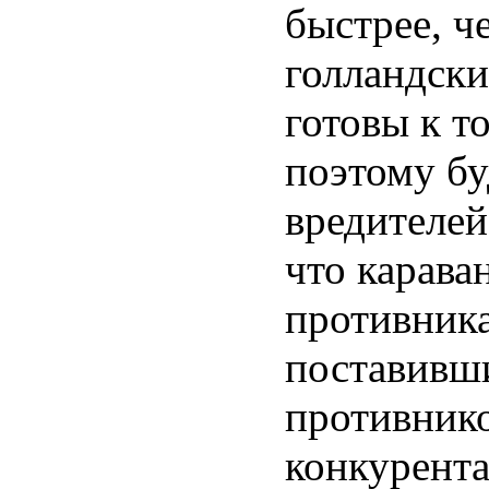
быстрее, ч
голландски
готовы к то
поэтому бу
вредителей
что карава
противника
поставивши
противнико
конкурента