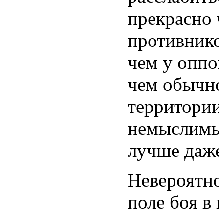
прекрасно 
противнико
чем у оппо
чем обычно
территории
немыслимы
лучше даже
Невероятно
поле боя в