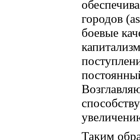
обеспечива
городов (as
боевые кач
капитализм
поступлени
постоянный
Возглавля
способству
увеличению
Таким обра