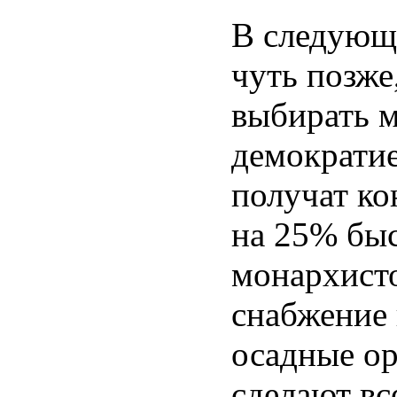
В следующи
чуть позже
выбирать 
демократи
получат ко
на 25% быс
монархисто
снабжение 
осадные ор
сделают вс