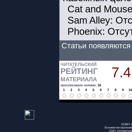
Cat and Mouse
Sam Alley: Отс
Phoenix: Отсу
Статьи появляются 
ЧИТАТЕЛЬСКИЙ
7.4
РЕЙТИНГ
МАТЕРИАЛА
проголосовало человек:
16
1
2
3
4
5
6
7
8
9
1
©1997-
Условия воспроизв
Сайт оптимизи