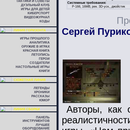
ТАКТИКИ И СОВЕТЫ
Системные требования:
ДУЭЛЬНЫЙ КЛУБ
P-166, 16MB, рек. 3D-уск., джойстик
ИГРЫ ДЛЯ ДЕТЕЙ
КИБЕРСПОРТ
ВИДЕОЖУРНАЛ
Пр
КОДЫ
Сергей Пурик
ЛИНИЯ ГОРИЗОНТА
ИГРЫ ПРОШЛОГО
АНАЛИТИКА
ОРУЖИЕ В ИГРАХ
КРАСНАЯ КНИГА
ЛЕТОПИСЬ
ГЕРОИ
СОЗДАТЕЛИ
НАСТОЛЬНЫЕ ИГРЫ
КНИГИ
СЮЖЕТНАЯ ЛИНИЯ
ЛЕГЕНДЫ
ХРОНИКИ
РАССКАЗЫ
ЮМОР
Авторы, как 
ЛИНИЯ СБОРКИ
реалистичнос
ПАНЕЛЬ
ИНСТРУМЕНТОВ
ЛУЧШЕЕ
ОБОРУДОВАНИЕ