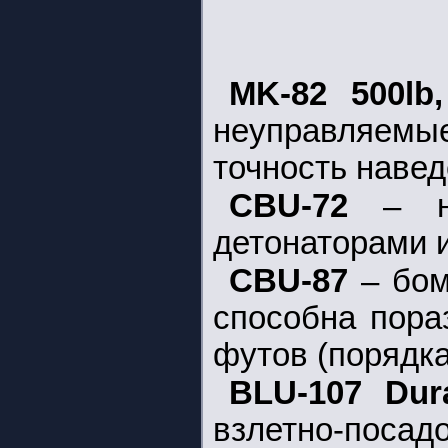
MK-82 500lb
неуправляем
точность навед
CBU-72
– н
детонаторами 
CBU-87
– бо
способна пора
футов (порядка
BLU-107 Du
взлетно-посад