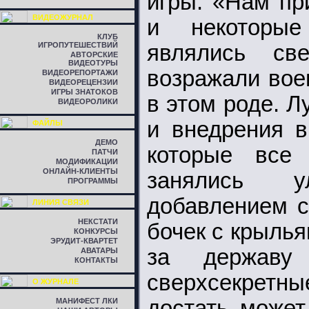
игры. «Нам пр
ВИДЕОЖУРНАЛ
и некоторые
КЛУБ
ИГРОПУТЕШЕСТВИЙ
являлись св
АВТОРСКИЕ
ВИДЕОТУРЫ
возражали вое
ВИДЕОРЕПОРТАЖИ
ВИДЕОРЕЦЕНЗИИ
ИГРЫ ЗНАТОКОВ
в этом роде. 
ВИДЕОРОЛИКИ
и внедрения в
ФАЙЛЫ
ДЕМО
которые все 
ПАТЧИ
МОДИФИКАЦИИ
ОНЛАЙН-КЛИЕНТЫ
занялись у
ПРОГРАММЫ
добавлением 
ЛИНИЯ СВЯЗИ
НЕКСТАТИ
бочек с крылья
КОНКУРСЫ
ЭРУДИТ-КВАРТЕТ
за державу
АВАТАРЫ
КОНТАКТЫ
сверхсекретн
О ЖУРНАЛЕ
достать может
МАНИФЕСТ ЛКИ