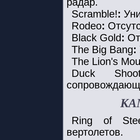
радар.
Scramble!
:
Уни
Rodeo
:
Отсутс
Black Gold
:
От
The Big Bang
:
The Lion's Mou
Duck Shoo
сопровождающих
КА
Ring of Ste
вертолетов.