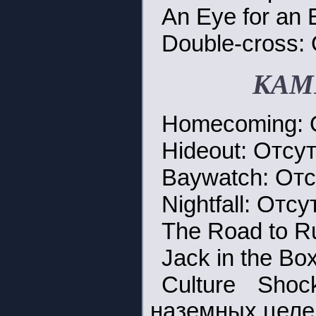
An Eye for an 
Double-cross: 
КАМП
Homecoming: О
Hideout: Отсут
Baywatch: Отс
Nightfall: Отсу
The Road to Ru
Jack in the Bo
Culture Sho
наземных целе