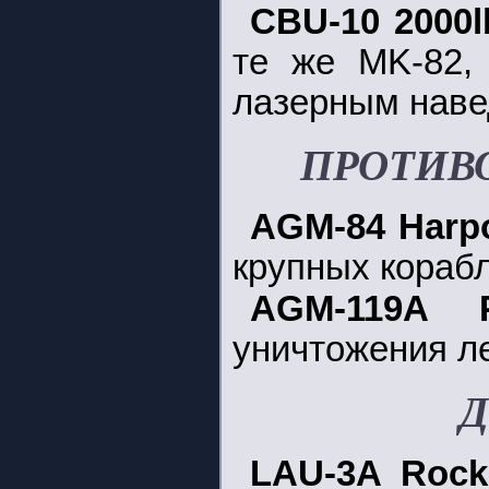
CBU-10 2000l
те же MK-82,
лазерным наве
ПРОТИВ
AGM-84 Harp
крупных корабл
AGM-119A
уничтожения ле
LAU-3A Roc