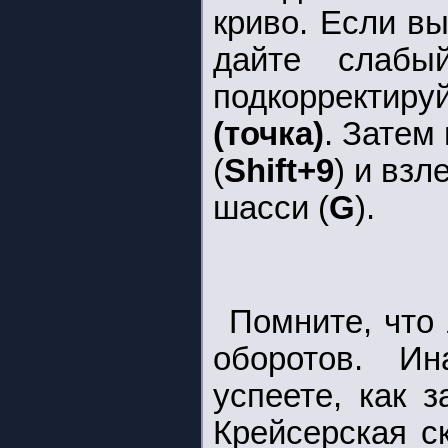
криво. Если вы
дайте слабы
подкорректиру
(точка)
. Затем
(
Shift+9
) и взл
шасси (
G
).
Помните, что
оборотов. И
успеете, как 
Крейсерская с