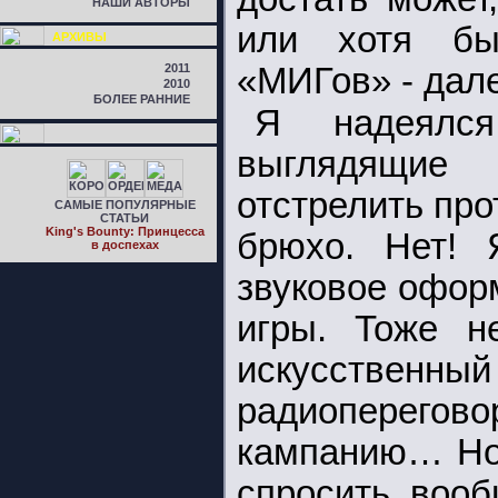
НАШИ АВТОРЫ
или хотя б
АРХИВЫ
2011
«МИГов» - дале
2010
БОЛЕЕ РАННИЕ
Я надеялся
выглядящие 
отстрелить про
САМЫЕ ПОПУЛЯРНЫЕ
СТАТЬИ
King's Bounty: Принцесса
брюхо. Нет! 
в доспехах
звуковое офор
игры. Тоже н
искусственн
радиоперегов
кампанию… Но и
спросить, вооб