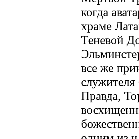
когда авата
храме Лата
Теневой До
Эльминстер
все же при
служителя 
Правда, То
восхищенны
божественн
одним из ч