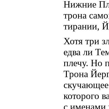
Нижние Пл
трона само
тирании, Й
Хотя три з
едва ли Те
плечу. Но 
Трона Йерг
скучающее 
которого в
с именами 