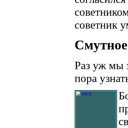
советником
советник у
Смутное
Раз уж мы 
пора узнат
Б
п
с