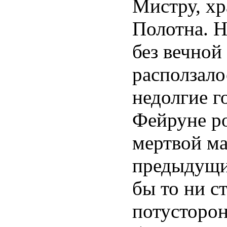
Мистру, х
Полотна. Н
без вечной
расползало
недолгие 
Фейруне ро
мертвой ма
предыдущие
бы то ни с
потусторон