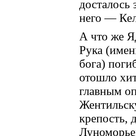
досталось 
него — Ке
А что же Я
Рука (имен
бога) поги
отошло хит
главным оп
Жентильск
крепость,
Луноморье