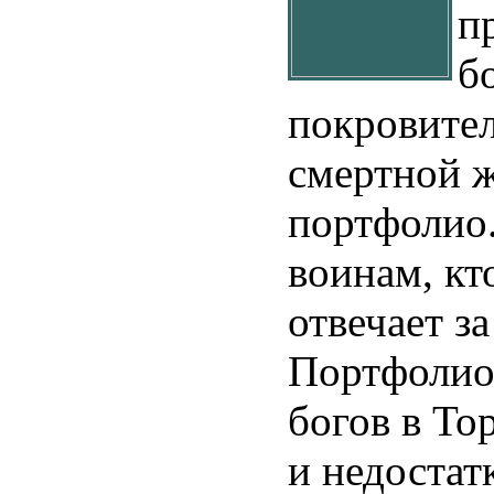
п
б
покровите
смертной ж
портфолио.
воинам, кт
отвечает за
Портфолио 
богов в То
и недостат