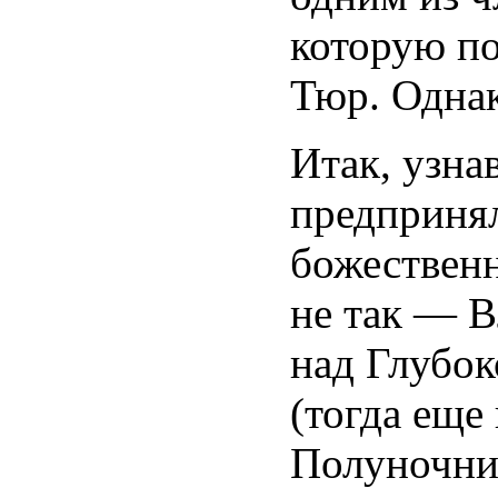
которую по
Тюр. Однако
Итак, узна
предпринял
божественн
не так — В
над Глубок
(тогда еще
Полуночни