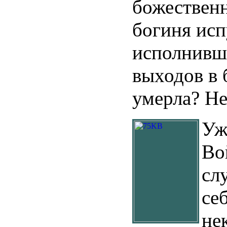
божественн
богиня исп
исполнивше
выходов в
умерла? Не
Уж
Во
сл
се
не