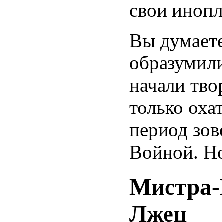
свои инопл
Вы думаете
образумили
начали тво
только охат
период зов
Войной. Но
Мистра-
Лжец