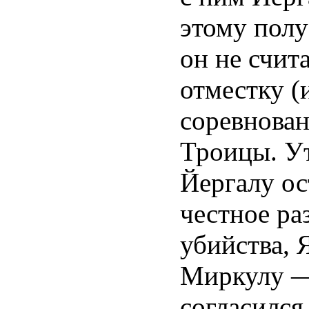
этому полу
он не счит
отместку (
соревнован
Троицы. Ут
Йергалу ос
честное ра
убийства, 
Миркулу —
согласился