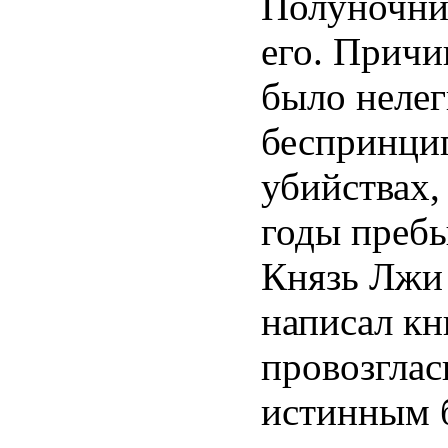
Полуночни
его. Причи
было нелег
беспринцип
убийствах,
годы пребы
Князь Лжи
написал кн
провозглас
истинным б