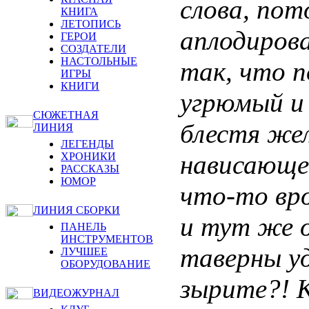
слова, по
КНИГА
ЛЕТОПИСЬ
аплодиров
ГЕРОИ
СОЗДАТЕЛИ
НАСТОЛЬНЫЕ
так, что п
ИГРЫ
КНИГИ
угрюмый и 
СЮЖЕТНАЯ
блестя же
ЛИНИЯ
ЛЕГЕНДЫ
нависающег
ХРОНИКИ
РАССКАЗЫ
ЮМОР
что-то вр
ЛИНИЯ СБОРКИ
и тут же о
ПАНЕЛЬ
ИНСТРУМЕНТОВ
таверны уд
ЛУЧШЕЕ
ОБОРУДОВАНИЕ
зырите?! 
ВИДЕОЖУРНАЛ