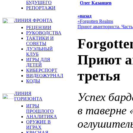
БУДУЩЕГО
Олег Казанцев
РЕПОРТАЖИ
«назад
ЛИНИЯ ФРОНТА
«Forgotten Realms
Приют авантюриста. Часть
РЕЦЕНЗИИ
РУКОВОДСТВА
ТАКТИКИ И
Forgotte
СОВЕТЫ
ДУЭЛЬНЫЙ
КЛУБ
Приют а
ИГРЫ ДЛЯ
ДЕТЕЙ
КИБЕРСПОРТ
третья
ВИДЕОЖУРНАЛ
КОДЫ
Успех бард
ЛИНИЯ
ГОРИЗОНТА
ИГРЫ
в таверне 
ПРОШЛОГО
АНАЛИТИКА
оглушител
ОРУЖИЕ В
ИГРАХ
КРАСНАЯ