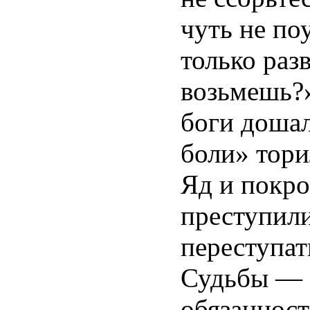
чуть не по
только раз
возьмешь?»
боги дошал
боли» тори
Яд и покр
преступили
переступат
Судьбы — з
обязанност