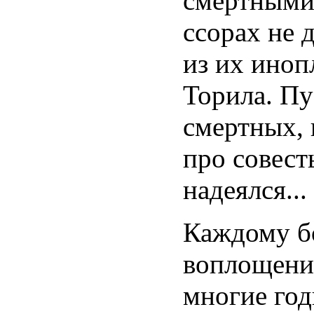
смертными 
ссорах не 
из их иноп
Торила. Пу
смертных, 
про совест
надеялся...
Каждому бо
воплощение
многие год