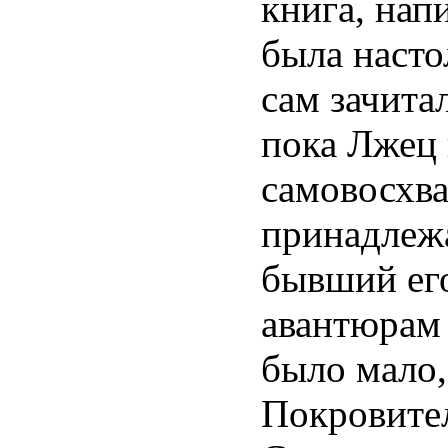
книга, нап
была насто
сам зачита
пока Лжец 
самовосхва
принадлеж
бывший ег
авантюрам 
было мало,
Покровител