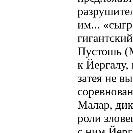
разрушите
им... «сыгр
гигантский
Пустошь (
к Йергалу, 
затея не в
соревнован
Малар, дик
роли злове
с ним Йерга