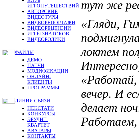
КЛУБ
тут же ре
ИГРОПУТЕШЕСТВИЙ
АВТОРСКИЕ
ВИДЕОТУРЫ
«Гляди, Ги
ВИДЕОРЕПОРТАЖИ
ВИДЕОРЕЦЕНЗИИ
подмигнула
ИГРЫ ЗНАТОКОВ
ВИДЕОРОЛИКИ
локтем пол
ФАЙЛЫ
ДЕМО
Интересно,
ПАТЧИ
МОДИФИКАЦИИ
«Работай,
ОНЛАЙН-
КЛИЕНТЫ
ПРОГРАММЫ
вечер. И е
ЛИНИЯ СВЯЗИ
делает ноч
НЕКСТАТИ
КОНКУРСЫ
Работаем,
ЭРУДИТ-
КВАРТЕТ
АВАТАРЫ
КОНТАКТЫ