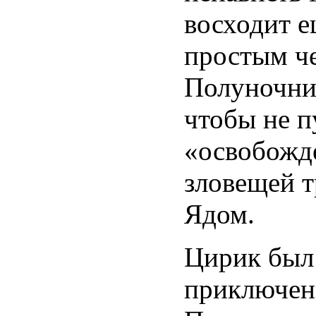
восходит е
простым че
Полуночниц
чтобы не п
«освобожд
зловещей 
Ядом.
Цирик был
приключенц