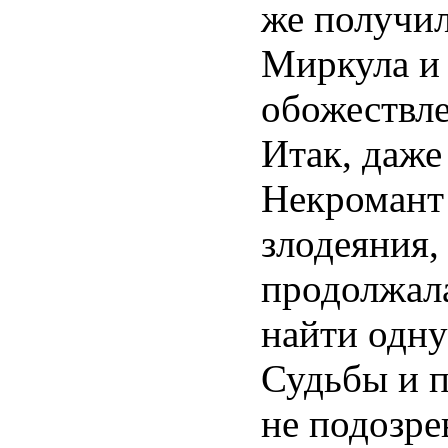
же получил
Миркула и 
обожествл
Итак, даже
Некромант 
злодеяния,
продолжала
найти одн
Судьбы и п
не подозр