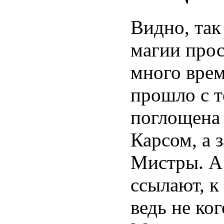
Видно, та
магии прос
много вре
прошло с т
поглощена
Карсом, а 
Мистры. А 
ссылают, к
ведь не ког