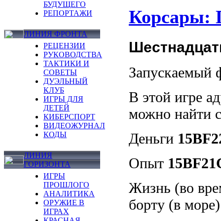
БУДУЩЕГО
Корсары: 
РЕПОРТАЖИ
ЛИНИЯ ФРОНТА
Шестнадцат
РЕЦЕНЗИИ
РУКОВОДСТВА
ТАКТИКИ И
Запускаемый 
СОВЕТЫ
ДУЭЛЬНЫЙ
КЛУБ
В этой игре а
ИГРЫ ДЛЯ
ДЕТЕЙ
можно найти 
КИБЕРСПОРТ
ВИДЕОЖУРНАЛ
КОДЫ
Деньги
15BF22
ЛИНИЯ
Опыт
15BF21C
ГОРИЗОНТА
ИГРЫ
Жизнь (во вре
ПРОШЛОГО
АНАЛИТИКА
борту (в море
ОРУЖИЕ В
ИГРАХ
КРАСНАЯ