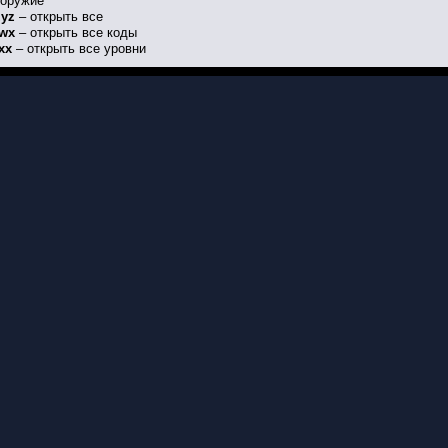
 оружие
yz
– открыть все
wx
– открыть все коды
zxx
– открыть все уровни