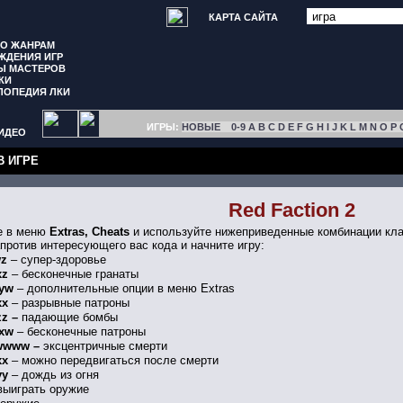
КАРТА САЙТА
ПО ЖАНРАМ
ЖДЕНИЯ ИГР
Ы МАСТЕРОВ
КИ
ЛОПЕДИЯ ЛКИ
ИГРЫ:
НОВЫЕ
0-9
A
B
C
D
E
F
G
H
I
J
K
L
M
N
O
P
ИДЕО
В ИГРЕ
Red Faction 2
е в меню
Extras, Cheats
и используйте нижеприведенные комбинации кла
ротив интересующего вас кода и начните игру:
wz
– супер-здоровье
xz
– бесконечные гранаты
yw
– дополнительные опции в меню Extras
xx
– разрывные патроны
z –
падающие бомбы
xw
– бесконечные патроны
www –
эксцентричные смерти
xx
– можно передвигаться после смерти
yy
– дождь из огня
выиграть оружие