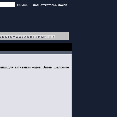
ПОИСК
полнотекстовый поиск
Q
R
S
T
U
V
W
X
Y
Z
А-В
Г-З
И-М
Н-П
Р-Я
виш для активации кодов. Затем щелкните