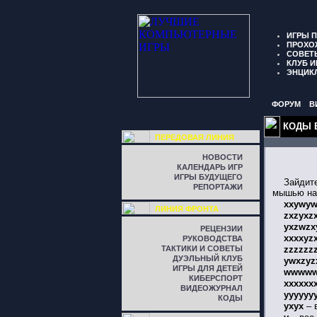
ИГРЫ 
ПРОХО
СОВЕТ
КЛУБ И
ЭНЦИК
ФОРУМ
В
КОДЫ 
ПЕРЕДОВАЯ ЛИНИЯ
НОВОСТИ
КАЛЕНДАРЬ ИГР
ИГРЫ БУДУЩЕГО
Зайдит
РЕПОРТАЖИ
мышью нап
xxywy
ЛИНИЯ ФРОНТА
zxzyxz
yxzwzx
РЕЦЕНЗИИ
xxxxyz
РУКОВОДСТВА
ТАКТИКИ И СОВЕТЫ
zzzzzzz
ДУЭЛЬНЫЙ КЛУБ
ywxzyz
ИГРЫ ДЛЯ ДЕТЕЙ
wwwww
КИБЕРСПОРТ
xxxxxx
ВИДЕОЖУРНАЛ
yyyyyy
КОДЫ
yxyx
– 