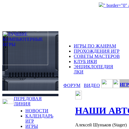
" border="0"
ИГРЫ ПО ЖАНРАМ
ПРОХОЖДЕНИЯ ИГР
СОВЕТЫ МАСТЕРОВ
КЛУБ ИКИ
ЭНЦИКЛОПЕДИЯ
ЛКИ
ИГР
ФОРУМ
ВИДЕО
ПЕРЕДОВАЯ
ЛИНИЯ
НАШИ АВТ
НОВОСТИ
КАЛЕНДАРЬ
ИГР
Алексей Шуньков (Stager)
ИГРЫ