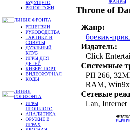
ЖАНРЫ
БУДУЩЕГО
Throne of Da
РЕПОРТАЖИ
ЛИНИЯ ФРОНТА
Жанр:
РЕЦЕНЗИИ
РУКОВОДСТВА
боевик-при
ТАКТИКИ И
СОВЕТЫ
Издатель:
ДУЭЛЬНЫЙ
КЛУБ
Click Enterta
ИГРЫ ДЛЯ
ДЕТЕЙ
Системные т
КИБЕРСПОРТ
PII 266, 32
ВИДЕОЖУРНАЛ
КОДЫ
RAM, Win9x
ЛИНИЯ
Сетевые реж
ГОРИЗОНТА
Lan, Internet
ИГРЫ
ПРОШЛОГО
АНАЛИТИКА
ЧИТАТЕ
ОРУЖИЕ В
РЕЙТИ
ИГРАХ
КРАСНАЯ