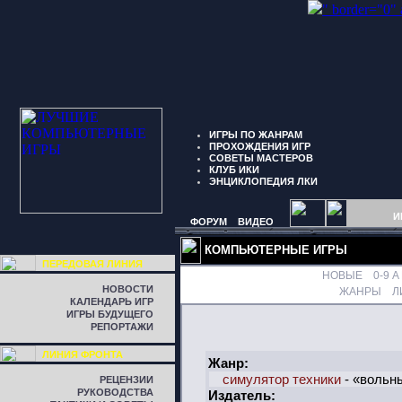
" border="0"
ИГРЫ ПО ЖАНРАМ
ПРОХОЖДЕНИЯ ИГР
СОВЕТЫ МАСТЕРОВ
КЛУБ ИКИ
ЭНЦИКЛОПЕДИЯ ЛКИ
И
ФОРУМ
ВИДЕО
КОМПЬЮТЕРНЫЕ ИГРЫ
ПЕРЕДОВАЯ ЛИНИЯ
НОВЫЕ
0-9
A
НОВОСТИ
ЖАНРЫ
Л
КАЛЕНДАРЬ ИГР
ИГРЫ БУДУЩЕГО
РЕПОРТАЖИ
ЛИНИЯ ФРОНТА
Жанр:
симулятор техники
- «вольн
РЕЦЕНЗИИ
РУКОВОДСТВА
Издатель: