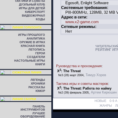
ТАКТИКИ И СОВЕТЫ
Egosoft, Enlight Software
ДУЭЛЬНЫЙ КЛУБ
Системные требования:
ИГРЫ ДЛЯ ДЕТЕЙ
PIII-800MHz, 128MB, 32 MB V
КИБЕРСПОРТ
ВИДЕОЖУРНАЛ
Адрес в сети:
КОДЫ
www.x2-game.com
Сетевые режимы:
ЛИНИЯ ГОРИЗОНТА
Нет
ИГРЫ ПРОШЛОГО
АНАЛИТИКА
ОРУЖИЕ В ИГРАХ
КРАСНАЯ КНИГА
ЧИТАТЕЛЬСКИ
РЕЙТИНГ ИГ
ЛЕТОПИСЬ
ГЕРОИ
СОЗДАТЕЛИ
НАСТОЛЬНЫЕ ИГРЫ
КНИГИ
Руководства и прохождения
:
2
X
: The Threat
СЮЖЕТНАЯ ЛИНИЯ
,
Тимур Хорев
№3 (28) март 2004
ЛЕГЕНДЫ
Тактика игры и советы мастеров
:
ХРОНИКИ
2
РАССКАЗЫ
X
: The Threat: Работа по найму
ЮМОР
,
Артем Кирюшин 
№2 (39) февраль 2005
ЛИНИЯ СБОРКИ
НОВЫЕ
0-9
A
ЖАНРЫ
Л
ПАНЕЛЬ
ИНСТРУМЕНТОВ
ЛУЧШЕЕ
ОБОРУДОВАНИЕ