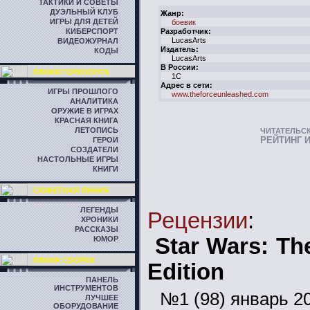
ТАКТИКИ И СОВЕТЫ
ДУЭЛЬНЫЙ КЛУБ
Жанр:
ИГРЫ ДЛЯ ДЕТЕЙ
боевик
КИБЕРСПОРТ
Разработчик:
LucasArts
ВИДЕОЖУРНАЛ
Издатель:
КОДЫ
LucasArts
В России:
ЛИНИЯ ГОРИЗОНТА
1C
Адрес в сети:
ИГРЫ ПРОШЛОГО
www.theforceunleashed.com
АНАЛИТИКА
ОРУЖИЕ В ИГРАХ
КРАСНАЯ КНИГА
ЛЕТОПИСЬ
ЧИТАТЕЛЬС
РЕЙТИНГ 
ГЕРОИ
СОЗДАТЕЛИ
НАСТОЛЬНЫЕ ИГРЫ
КНИГИ
СЮЖЕТНАЯ ЛИНИЯ
ЛЕГЕНДЫ
Рецензии
:
ХРОНИКИ
РАССКАЗЫ
Star Wars: Th
ЮМОР
ЛИНИЯ СБОРКИ
Edition
ПАНЕЛЬ
ИНСТРУМЕНТОВ
№1 (98) январь 2
ЛУЧШЕЕ
ОБОРУДОВАНИЕ