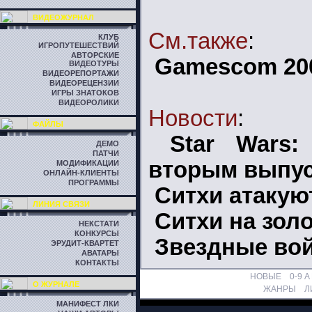
ВИДЕОЖУРНАЛ
См.также
:
КЛУБ
ИГРОПУТЕШЕСТВИЙ
АВТОРСКИЕ
Gamescom 20
ВИДЕОТУРЫ
ВИДЕОРЕПОРТАЖИ
ВИДЕОРЕЦЕНЗИИ
ИГРЫ ЗНАТОКОВ
ВИДЕОРОЛИКИ
Новости
:
ФАЙЛЫ
Star Wars:
ДЕМО
ПАТЧИ
вторым выпу
МОДИФИКАЦИИ
ОНЛАЙН-КЛИЕНТЫ
ПРОГРАММЫ
Ситхи атакую
ЛИНИЯ СВЯЗИ
Ситхи на зол
НЕКСТАТИ
КОНКУРСЫ
Звездные во
ЭРУДИТ-КВАРТЕТ
АВАТАРЫ
КОНТАКТЫ
НОВЫЕ
0-9
A
О ЖУРНАЛЕ
ЖАНРЫ
Л
МАНИФЕСТ ЛКИ