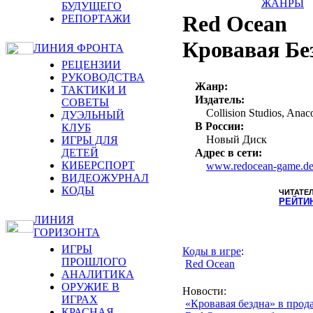
ЖАНРЫ
БУДУЩЕГО
Red Ocean
РЕПОРТАЖИ
Кровавая Бе
ЛИНИЯ ФРОНТА
РЕЦЕНЗИИ
РУКОВОДСТВА
Жанр:
ТАКТИКИ И
Издатель:
СОВЕТЫ
Collision Studios, Anac
ДУЭЛЬНЫЙ
В России:
КЛУБ
Новый Диск
ИГРЫ ДЛЯ
ДЕТЕЙ
Адрес в сети:
КИБЕРСПОРТ
www.redocean-game.d
ВИДЕОЖУРНАЛ
КОДЫ
ЧИТАТЕ
РЕЙТИ
ЛИНИЯ
ГОРИЗОНТА
ИГРЫ
Коды в игре
:
ПРОШЛОГО
Red Ocean
АНАЛИТИКА
ОРУЖИЕ В
Новости
:
ИГРАХ
«Кровавая бездна» в прод
КРАСНАЯ