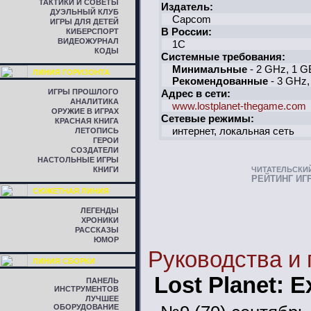
ТАКТИКИ И СОВЕТЫ
Издатель:
ДУЭЛЬНЫЙ КЛУБ
Capcom
ИГРЫ ДЛЯ ДЕТЕЙ
В России:
КИБЕРСПОРТ
ВИДЕОЖУРНАЛ
1C
КОДЫ
Системные требования:
Минимальные
- 2 GHz, 1 G
ЛИНИЯ ГОРИЗОНТА
Рекомендованные
- 3 GHz,
ИГРЫ ПРОШЛОГО
Адрес в сети:
АНАЛИТИКА
www.lostplanet-thegame.com
ОРУЖИЕ В ИГРАХ
Сетевые режимы:
КРАСНАЯ КНИГА
интернет, локальная сеть
ЛЕТОПИСЬ
ГЕРОИ
СОЗДАТЕЛИ
НАСТОЛЬНЫЕ ИГРЫ
КНИГИ
ЧИТАТЕЛЬСКИ
РЕЙТИНГ ИГ
СЮЖЕТНАЯ ЛИНИЯ
ЛЕГЕНДЫ
ХРОНИКИ
РАССКАЗЫ
ЮМОР
Руководства и
ЛИНИЯ СБОРКИ
Lost Planet: 
ПАНЕЛЬ
ИНСТРУМЕНТОВ
ЛУЧШЕЕ
ОБОРУДОВАНИЕ