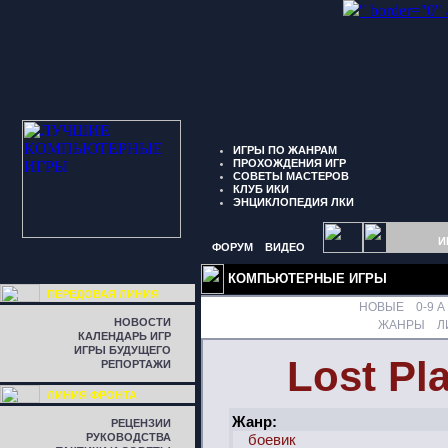
" border="0"
ИГРЫ ПО ЖАНРАМ
ПРОХОЖДЕНИЯ ИГР
СОВЕТЫ МАСТЕРОВ
КЛУБ ИКИ
ЭНЦИКЛОПЕДИЯ ЛКИ
И
ФОРУМ
ВИДЕО
КОМПЬЮТЕРНЫЕ ИГРЫ
ПЕРЕДОВАЯ ЛИНИЯ
НОВЫЕ
0-9
A
НОВОСТИ
ЖАНРЫ
Л
КАЛЕНДАРЬ ИГР
ИГРЫ БУДУЩЕГО
Lost Pl
РЕПОРТАЖИ
ЛИНИЯ ФРОНТА
Жанр:
РЕЦЕНЗИИ
РУКОВОДСТВА
боевик