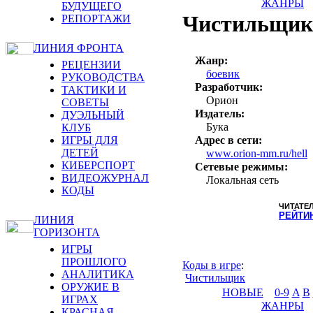
ЖАНРЫ
БУДУЩЕГО
Чистильщик
РЕПОРТАЖИ
ЛИНИЯ ФРОНТА
Жанр:
РЕЦЕНЗИИ
боевик
РУКОВОДСТВА
Разработчик:
ТАКТИКИ И
Орион
СОВЕТЫ
Издатель:
ДУЭЛЬНЫЙ
Бука
КЛУБ
ИГРЫ ДЛЯ
Адрес в сети:
ДЕТЕЙ
www.orion-mm.ru/hell
КИБЕРСПОРТ
Сетевые режимы:
ВИДЕОЖУРНАЛ
Локальная сеть
КОДЫ
ЧИТАТЕ
РЕЙТИ
ЛИНИЯ
ГОРИЗОНТА
ИГРЫ
ПРОШЛОГО
Коды в игре
:
АНАЛИТИКА
Чистильщик
ОРУЖИЕ В
НОВЫЕ
0-9
A
B
ИГРАХ
ЖАНРЫ
КРАСНАЯ