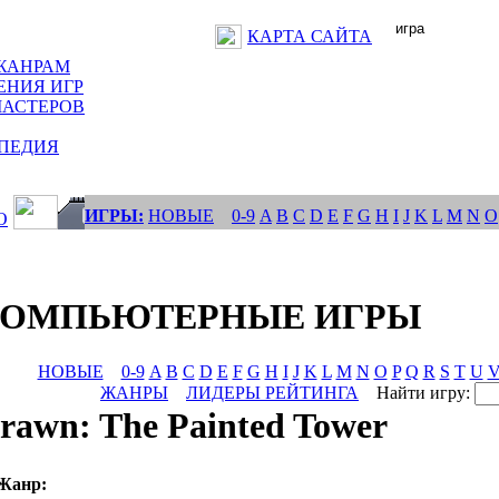
КАРТА САЙТА
ЖАНРАМ
ЕНИЯ ИГР
МАСТЕРОВ
ПЕДИЯ
ИГРЫ:
НОВЫЕ
0-9
A
B
C
D
E
F
G
H
I
J
K
L
M
N
O
О
КОМПЬЮТЕРНЫЕ ИГРЫ
НОВЫЕ
0-9
A
B
C
D
E
F
G
H
I
J
K
L
M
N
O
P
Q
R
S
T
U
ЖАНРЫ
ЛИДЕРЫ РЕЙТИНГА
Найти игру:
rawn: The Painted Tower
Жанр: