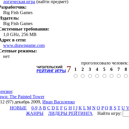
логическая игра
(найти предмет)
Разработчик:
Big Fish Games
Издатель:
Big Fish Games
Системные требования:
1,0 GHz, 256 MB
Адрес в сети:
www.drawngame.com
Сетевые режимы:
нет
проголосовало человек
7
ЧИТАТЕЛЬСКИЙ
1
2
3
4
5
6
7
8
РЕЙТИНГ ИГРЫ
цензии
:
awn: The Painted Tower
2 (97) декабрь 2009
,
Иван Василенко
НОВЫЕ
0-9
A
B
C
D
E
F
G
H
I
J
K
L
M
N
O
P
Q
R
S
T
U
ЖАНРЫ
ЛИДЕРЫ РЕЙТИНГА
Найти игру: