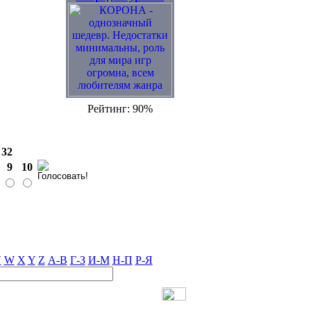
Рейтинг: 90%
:
32
9
10
V
W
X
Y
Z
А-В
Г-З
И-М
Н-П
Р-Я