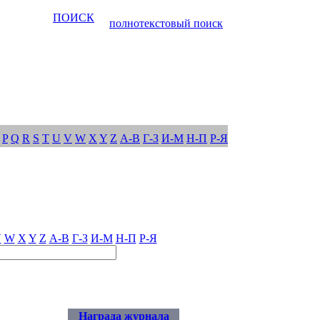
ПОИСК
полнотекстовый поиск
P
Q
R
S
T
U
V
W
X
Y
Z
А-В
Г-З
И-М
Н-П
Р-Я
V
W
X
Y
Z
А-В
Г-З
И-М
Н-П
Р-Я
Награда журнала