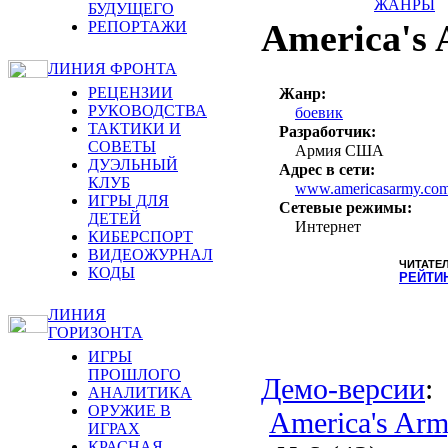
ЖАНРЫ
БУДУЩЕГО
America's
РЕПОРТАЖИ
ЛИНИЯ ФРОНТА
РЕЦЕНЗИИ
Жанр:
РУКОВОДСТВА
боевик
ТАКТИКИ И
Разработчик:
СОВЕТЫ
Армия США
ДУЭЛЬНЫЙ
Адрес в сети:
КЛУБ
www.americasarmy.co
ИГРЫ ДЛЯ
Сетевые режимы:
ДЕТЕЙ
Интернет
КИБЕРСПОРТ
ВИДЕОЖУРНАЛ
ЧИТАТЕ
КОДЫ
РЕЙТИ
ЛИНИЯ
ГОРИЗОНТА
ИГРЫ
ПРОШЛОГО
Демо-версии
:
АНАЛИТИКА
ОРУЖИЕ В
America's Ar
ИГРАХ
КРАСНАЯ