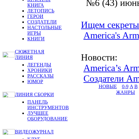
№6 (43) июн
КНИГА
ЛЕТОПИСЬ
ГЕРОИ
СОЗДАТЕЛИ
Ищем секреты
НАСТОЛЬНЫЕ
America's Ar
ИГРЫ
КНИГИ
СЮЖЕТНАЯ
Новости
:
ЛИНИЯ
ЛЕГЕНДЫ
America’s Arm
ХРОНИКИ
РАССКАЗЫ
Создатели Ame
ЮМОР
НОВЫЕ
0-9
A
B
ЖАНРЫ
ЛИНИЯ СБОРКИ
ПАНЕЛЬ
ИНСТРУМЕНТОВ
ЛУЧШЕЕ
ОБОРУДОВАНИЕ
ВИДЕОЖУРНАЛ