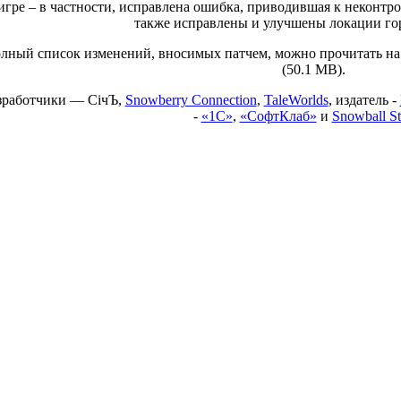
игре – в частности, исправлена ошибка, приводившая к неконтро
также исправлены и улучшены локации гор
лный список изменений, вносимых патчем, можно прочитать н
(50.1 MB).
зработчики — СiчЪ,
Snowberry Connection
,
TaleWorlds
, издатель -
-
«1С»
,
«СофтКлаб»
и
Snowball St