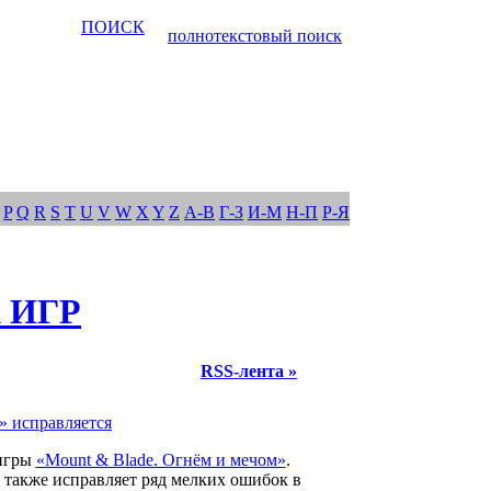
ПОИСК
полнотекстовый поиск
P
Q
R
S
T
U
V
W
X
Y
Z
А-В
Г-З
И-М
Н-П
Р-Я
 ИГР
RSS-лента »
» исправляется
 игры
«Mount & Blade. Огнём и мечом»
.
а также исправляет ряд мелких ошибок в