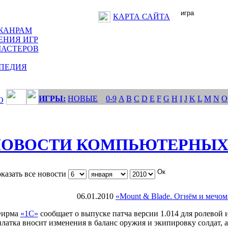
КАРТА САЙТА
ЖАНРАМ
ЕНИЯ ИГР
МАСТЕРОВ
ПЕДИЯ
ИГРЫ:
НОВЫЕ
0-9
A
B
C
D
E
F
G
H
I
J
K
L
M
N
O
О
ОВОСТИ КОМПЬЮТЕРНЫХ
казать все новости
06.01.2010
«Mount & Blade. Огнём и мечом
ирма
«1С»
сообщает о выпуске патча версии 1.014 для ролевой
платка вносит изменения в баланс оружия и экипировку солдат, 