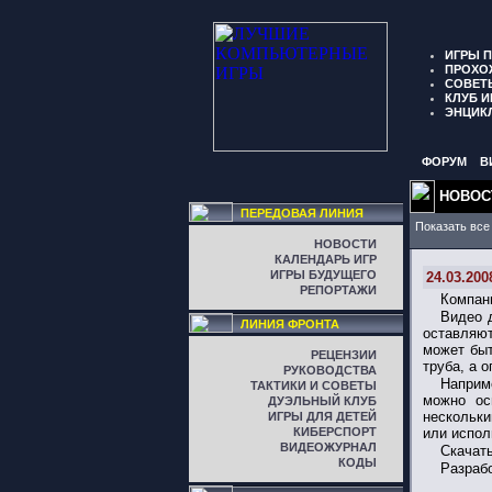
ИГРЫ 
ПРОХО
СОВЕТ
КЛУБ И
ЭНЦИК
ФОРУМ
В
НОВОС
ПЕРЕДОВАЯ ЛИНИЯ
Показать все
НОВОСТИ
КАЛЕНДАРЬ ИГР
ИГРЫ БУДУЩЕГО
24.03.200
РЕПОРТАЖИ
Компа
Видео 
ЛИНИЯ ФРОНТА
оставляют
может быт
РЕЦЕНЗИИ
труба, а 
РУКОВОДСТВА
Наприме
ТАКТИКИ И СОВЕТЫ
можно ос
ДУЭЛЬНЫЙ КЛУБ
нескольки
ИГРЫ ДЛЯ ДЕТЕЙ
КИБЕРСПОРТ
или испол
ВИДЕОЖУРНАЛ
Скачат
КОДЫ
Разраб