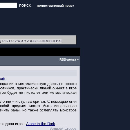
ПОИСК
полнотекстовый поиск
Q
R
S
T
U
V
W
X
Y
Z
А-В
Г-З
И-М
Н-П
Р-Я
RSS-лента »
Dark
.
падании в металлическую дверь не просто
отчиков, практически любой объект в игре
гов будет не пистолет или металлическая
у огню – и стул загорится. С помощью огня
любой предмет может быть использован
ечить раны, но также ослеплять монстров
Исходная игра -
Alone in the Dark
.
Андрей Егоров