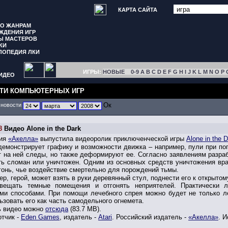
КАРТА САЙТА
ПО ЖАНРАМ
ЖДЕНИЯ ИГР
Ы МАСТЕРОВ
КИ
ЛОПЕДИЯ ЛКИ
ИГРЫ:
НОВЫЕ
0-9
A
B
C
D
E
F
G
H
I
J
K
L
M
N
O
P
ИДЕО
ТИ КОМПЬЮТЕРНЫХ ИГР
 новости
8
Видео Alone in the Dark
ния
«Акелла»
выпустила видеоролик приключенческой игры
Alone in the 
демонстрирует графику и возможности движка – например, пули при по
 на ней следы, но также деформируют ее. Согласно заявлениям разраб
ь сломан или уничтожен. Одним из основных средств уничтожения вра
огонь, чье воздействие смертельно для порождений тьмы.
р, герой, может взять в руки деревянный стул, поднести его к открытом
вещать темные помещения и отгонять неприятелей. Практически 
ми способами. При помощи лечебного спрея можно будет не только л
ьзовать его как часть самодельного огнемета.
ь видео можно
отсюда
(83.7 MB).
отчик -
Eden Games
, издатель -
Atari
. Российский издатель -
«Акелла»
. 