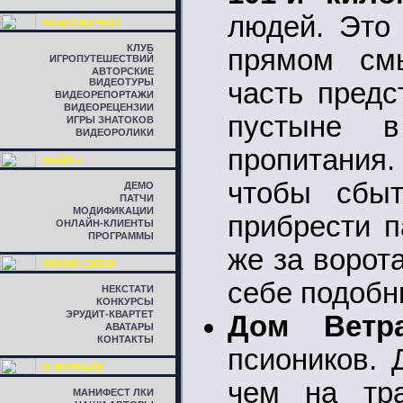
людей. Это
ВИДЕОЖУРНАЛ
КЛУБ
прямом смы
ИГРОПУТЕШЕСТВИЙ
АВТОРСКИЕ
ВИДЕОТУРЫ
часть предс
ВИДЕОРЕПОРТАЖИ
ВИДЕОРЕЦЕНЗИИ
пустыне 
ИГРЫ ЗНАТОКОВ
ВИДЕОРОЛИКИ
пропитания.
ФАЙЛЫ
чтобы сбыт
ДЕМО
ПАТЧИ
МОДИФИКАЦИИ
прибрести п
ОНЛАЙН-КЛИЕНТЫ
ПРОГРАММЫ
же за ворот
ЛИНИЯ СВЯЗИ
себе подобн
НЕКСТАТИ
КОНКУРСЫ
ЭРУДИТ-КВАРТЕТ
Дом Ветр
АВАТАРЫ
КОНТАКТЫ
псиоников. 
О ЖУРНАЛЕ
чем на тра
МАНИФЕСТ ЛКИ