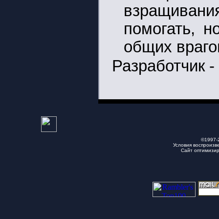
взращивани
помогать, н
общих враго
Разработчик -
©1997-
Условия воспроизв
Сайт оптимизи