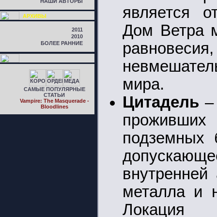
НАШИ АВТОРЫ
является о
АРХИВЫ
Дом Ветра 
2011
2010
равновеси
БОЛЕЕ РАННИЕ
невмешател
мира.
САМЫЕ ПОПУЛЯРНЫЕ
СТАТЬИ
Цитадель
– 
Vampire: The Masquerade -
Bloodlines
проживших
подземных 
допускающе
внутренней 
металла и н
Локация 