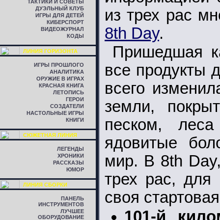
ТАКТИКИ И СОВЕТЫ
ДУЭЛЬНЫЙ КЛУБ
из трех рас м
ИГРЫ ДЛЯ ДЕТЕЙ
КИБЕРСПОРТ
8th Day
.
ВИДЕОЖУРНАЛ
КОДЫ
Пришедшая к
ЛИНИЯ ГОРИЗОНТА
все продукты 
ИГРЫ ПРОШЛОГО
АНАЛИТИКА
ОРУЖИЕ В ИГРАХ
всего изменил
КРАСНАЯ КНИГА
ЛЕТОПИСЬ
ГЕРОИ
земли, покры
СОЗДАТЕЛИ
НАСТОЛЬНЫЕ ИГРЫ
песком, лес
КНИГИ
СЮЖЕТНАЯ ЛИНИЯ
ядовитые бол
ЛЕГЕНДЫ
мир. В 8th Day
ХРОНИКИ
РАССКАЗЫ
ЮМОР
трех рас, для
ЛИНИЯ СБОРКИ
своя стартовая
ПАНЕЛЬ
ИНСТРУМЕНТОВ
101-й кило
ЛУЧШЕЕ
ОБОРУДОВАНИЕ