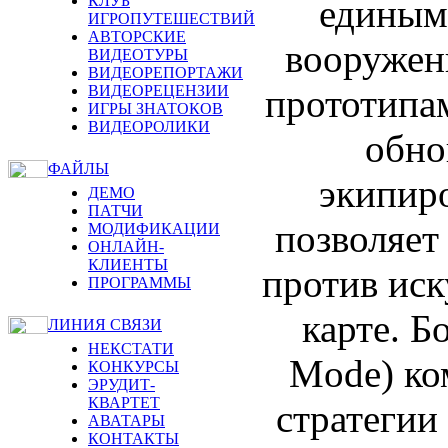
единым
КЛУБ
ИГРОПУТЕШЕСТВИЙ
АВТОРСКИЕ
вооружен
ВИДЕОТУРЫ
ВИДЕОРЕПОРТАЖИ
прототипа
ВИДЕОРЕЦЕНЗИИ
ИГРЫ ЗНАТОКОВ
ВИДЕОРОЛИКИ
обно
ФАЙЛЫ
экипир
ДЕМО
ПАТЧИ
позволяет
МОДИФИКАЦИИ
ОНЛАЙН-
КЛИЕНТЫ
против иск
ПРОГРАММЫ
карте. Б
ЛИНИЯ СВЯЗИ
НЕКСТАТИ
Mode) ко
КОНКУРСЫ
ЭРУДИТ-
КВАРТЕТ
стратегии
АВАТАРЫ
КОНТАКТЫ